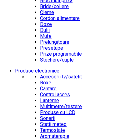
Bloc multipriza
Bride/coliere
Cleme
Cordon alimentare
Doze
Dulii
Mufe
Prelungitoare
Presetupe
Prize programabile
Stechere/cuple
Produse electronice
Accesorii tv/satelit
Boxe
Cantare
Control acces
Lanterne
Multimetre/testere
Produse cu LCD
Sonerii
Statii meteo
Termostate
Aromaterapie