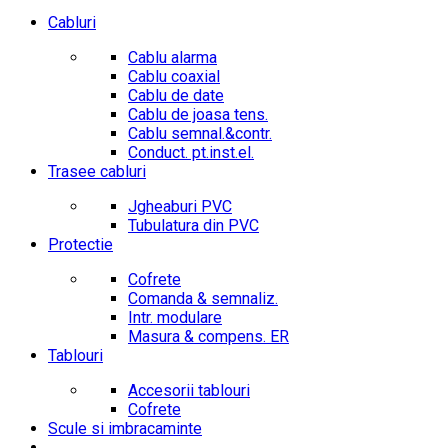
Cabluri
Cablu alarma
Cablu coaxial
Cablu de date
Cablu de joasa tens.
Cablu semnal.&contr.
Conduct. pt.inst.el.
Trasee cabluri
Jgheaburi PVC
Tubulatura din PVC
Protectie
Cofrete
Comanda & semnaliz.
Intr. modulare
Masura & compens. ER
Tablouri
Accesorii tablouri
Cofrete
Scule si imbracaminte