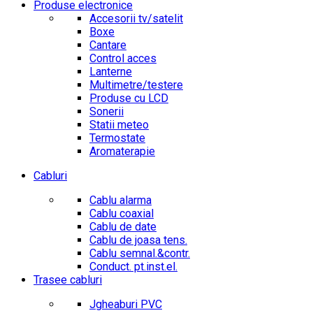
Produse electronice
Accesorii tv/satelit
Boxe
Cantare
Control acces
Lanterne
Multimetre/testere
Produse cu LCD
Sonerii
Statii meteo
Termostate
Aromaterapie
Cabluri
Cablu alarma
Cablu coaxial
Cablu de date
Cablu de joasa tens.
Cablu semnal.&contr.
Conduct. pt.inst.el.
Trasee cabluri
Jgheaburi PVC