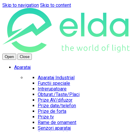
Skip to navigation
Skip to content
Open
Close
Aparataj
Aparataj Industrial
Functii speciale
Intrerupatoare
Obturat./Taste/Placi
Prize AV/difuzor
Prize date/telefon
Prize de forta
Prize tv
Rame de ornament
Senzori aparataj