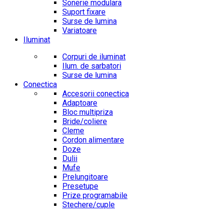
Sonerie modulara
Suport fixare
Surse de lumina
Variatoare
Iluminat
Corpuri de iluminat
Ilum. de sarbatori
Surse de lumina
Conectica
Accesorii conectica
Adaptoare
Bloc multipriza
Bride/coliere
Cleme
Cordon alimentare
Doze
Dulii
Mufe
Prelungitoare
Presetupe
Prize programabile
Stechere/cuple