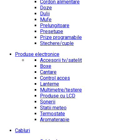
Cordon alimentare
Doze
Dulii
Mufe
Prelungitoare
Presetupe
Prize programabile
Stechere/cuple
Produse electronice
Accesorii tv/satelit
Boxe
Cantare
Control acces
Lanterne
Multimetre/testere
Produse cu LCD
Sonerii
Statii meteo
Termostate
Aromaterapie
Cabluri