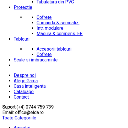
Tubulatura din PVC
Protectie
Cofrete
Comanda & semnaliz.
Intr. modulare
Masura & compens. ER
Tablouri
Accesorii tablouri
Cofrete
Scule si imbracaminte
Despre noi
Alege Gama
Casa inteligenta
Cataloage
Contact
Suport
(+4) 0744 759 739
Email: office@elda.ro
Toate Categoriile
Aparataj