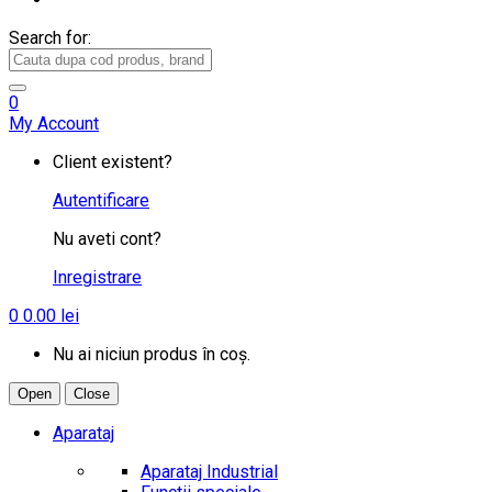
Search for:
0
My Account
Client existent?
Autentificare
Nu aveti cont?
Inregistrare
0
0.00
lei
Nu ai niciun produs în coș.
Open
Close
Aparataj
Aparataj Industrial