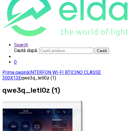
Search
Caută după:
Caută
0
Prima pagină
INTERFON WI-FI BTICINO CLASSE
300X13E
qwe3q_letl0z (1)
qwe3q_letl0z (1)