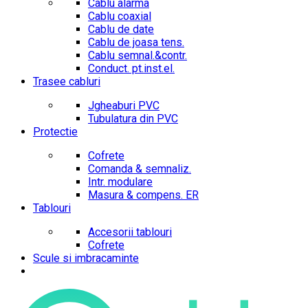
Cablu alarma
Cablu coaxial
Cablu de date
Cablu de joasa tens.
Cablu semnal.&contr.
Conduct. pt.inst.el.
Trasee cabluri
Jgheaburi PVC
Tubulatura din PVC
Protectie
Cofrete
Comanda & semnaliz.
Intr. modulare
Masura & compens. ER
Tablouri
Accesorii tablouri
Cofrete
Scule si imbracaminte