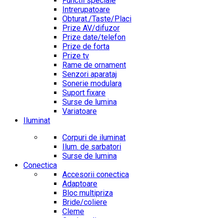
Functii speciale
Intrerupatoare
Obturat./Taste/Placi
Prize AV/difuzor
Prize date/telefon
Prize de forta
Prize tv
Rame de ornament
Senzori aparataj
Sonerie modulara
Suport fixare
Surse de lumina
Variatoare
Iluminat
Corpuri de iluminat
Ilum. de sarbatori
Surse de lumina
Conectica
Accesorii conectica
Adaptoare
Bloc multipriza
Bride/coliere
Cleme