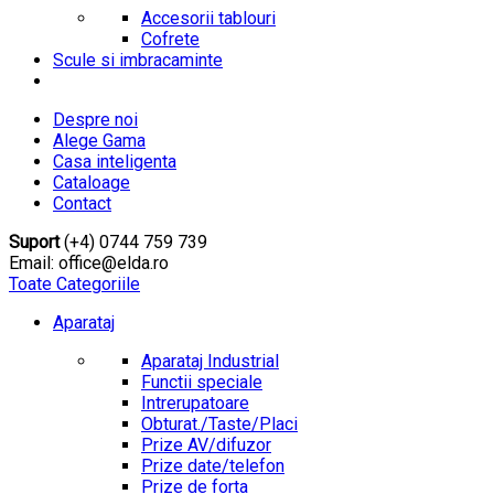
Accesorii tablouri
Cofrete
Scule si imbracaminte
Despre noi
Alege Gama
Casa inteligenta
Cataloage
Contact
Suport
(+4) 0744 759 739
Email: office@elda.ro
Toate Categoriile
Aparataj
Aparataj Industrial
Functii speciale
Intrerupatoare
Obturat./Taste/Placi
Prize AV/difuzor
Prize date/telefon
Prize de forta