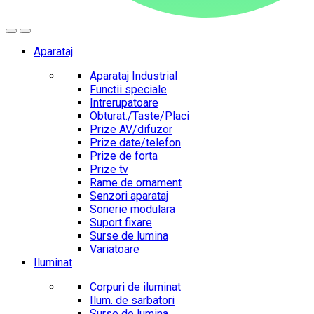
Aparataj
Aparataj Industrial
Functii speciale
Intrerupatoare
Obturat./Taste/Placi
Prize AV/difuzor
Prize date/telefon
Prize de forta
Prize tv
Rame de ornament
Senzori aparataj
Sonerie modulara
Suport fixare
Surse de lumina
Variatoare
Iluminat
Corpuri de iluminat
Ilum. de sarbatori
Surse de lumina