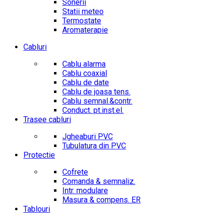
Sonerii
Statii meteo
Termostate
Aromaterapie
Cabluri
Cablu alarma
Cablu coaxial
Cablu de date
Cablu de joasa tens.
Cablu semnal.&contr.
Conduct. pt.inst.el.
Trasee cabluri
Jgheaburi PVC
Tubulatura din PVC
Protectie
Cofrete
Comanda & semnaliz.
Intr. modulare
Masura & compens. ER
Tablouri