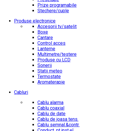
Prize programabile
Stechere/cuple
Produse electronice
Accesorii tv/satelit
Boxe
Cantare
Control acces
Lanterne
Multimetre/testere
Produse cu LCD
Sonerii
Statii meteo
Termostate
Aromaterapie
Cabluri
Cablu alarma
Cablu coaxial
Cablu de date
Cablu de joasa tens.
Cablu semnal.&contr.
Conduct. pt.inst.el.