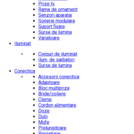
Prize tv
Rame de ornament
Senzori aparataj
Sonerie modulara
Suport fixare
Surse de lumina
Variatoare
Iluminat
Corpuri de iluminat
Ilum. de sarbatori
Surse de lumina
Conectica
Accesorii conectica
Adaptoare
Bloc multipriza
Bride/coliere
Cleme
Cordon alimentare
Doze
Dulii
Mufe
Prelungitoare
Presetupe