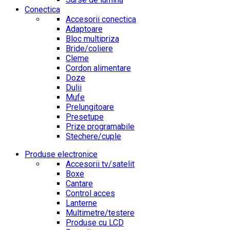
Conectica
Accesorii conectica
Adaptoare
Bloc multipriza
Bride/coliere
Cleme
Cordon alimentare
Doze
Dulii
Mufe
Prelungitoare
Presetupe
Prize programabile
Stechere/cuple
Produse electronice
Accesorii tv/satelit
Boxe
Cantare
Control acces
Lanterne
Multimetre/testere
Produse cu LCD