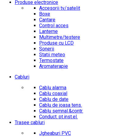
Produse electronice
Accesorii tv/satelit
Boxe
Cantare
Control acces
Lanterne
Multimetre/testere
Produse cu LCD
Sonerii
Statii meteo
Termostate
Aromaterapie
Cabluri
Cablu alarma
Cablu coaxial
Cablu de date
Cablu de joasa tens.
Cablu semnal.&contr.
Conduct. pt.inst.el.
Trasee cabluri
Jgheaburi PVC