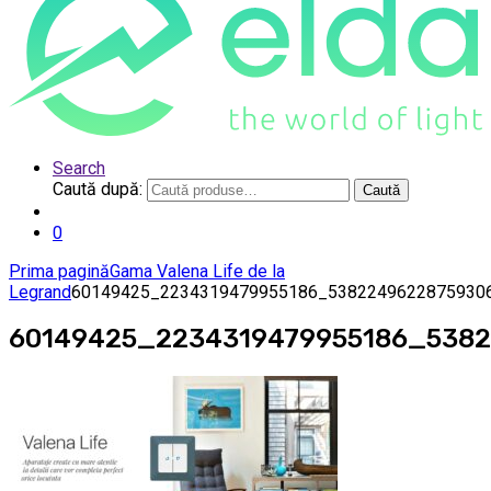
Search
Caută după:
Caută
0
Prima pagină
Gama Valena Life de la
Legrand
60149425_2234319479955186_5382249622875930
60149425_2234319479955186_538