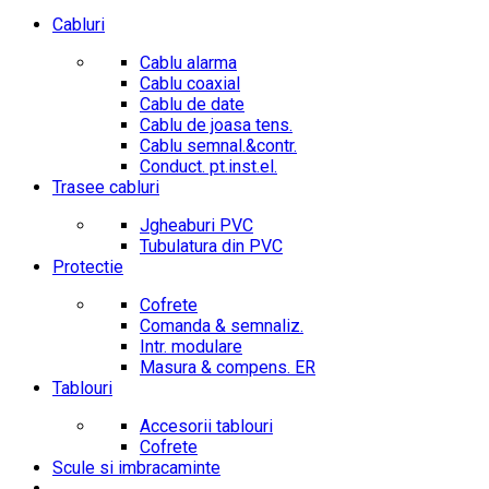
Cabluri
Cablu alarma
Cablu coaxial
Cablu de date
Cablu de joasa tens.
Cablu semnal.&contr.
Conduct. pt.inst.el.
Trasee cabluri
Jgheaburi PVC
Tubulatura din PVC
Protectie
Cofrete
Comanda & semnaliz.
Intr. modulare
Masura & compens. ER
Tablouri
Accesorii tablouri
Cofrete
Scule si imbracaminte