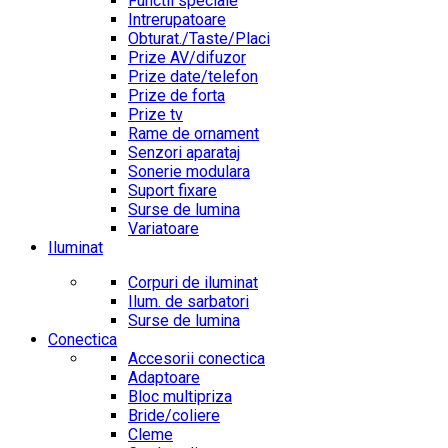
Functii speciale
Intrerupatoare
Obturat./Taste/Placi
Prize AV/difuzor
Prize date/telefon
Prize de forta
Prize tv
Rame de ornament
Senzori aparataj
Sonerie modulara
Suport fixare
Surse de lumina
Variatoare
Iluminat
Corpuri de iluminat
Ilum. de sarbatori
Surse de lumina
Conectica
Accesorii conectica
Adaptoare
Bloc multipriza
Bride/coliere
Cleme