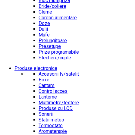
Bloc multipriza
Bride/coliere
Cleme
Cordon alimentare
Doze
Dulii
Mufe
Prelungitoare
Presetupe
Prize programabile
Stechere/cuple
Produse electronice
Accesorii tv/satelit
Boxe
Cantare
Control acces
Lanterne
Multimetre/testere
Produse cu LCD
Sonerii
Statii meteo
Termostate
Aromaterapie