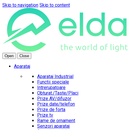
Skip to navigation
Skip to content
Open
Close
Aparataj
Aparataj Industrial
Functii speciale
Intrerupatoare
Obturat./Taste/Placi
Prize AV/difuzor
Prize date/telefon
Prize de forta
Prize tv
Rame de ornament
Senzori aparataj