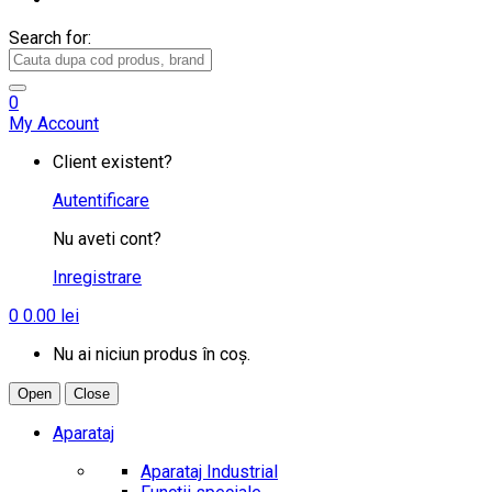
Search for:
0
My Account
Client existent?
Autentificare
Nu aveti cont?
Inregistrare
0
0.00
lei
Nu ai niciun produs în coș.
Open
Close
Aparataj
Aparataj Industrial