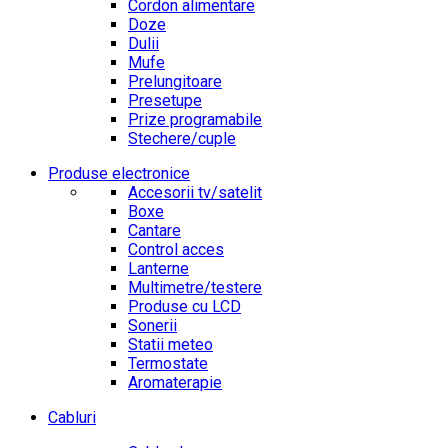
Cordon alimentare
Doze
Dulii
Mufe
Prelungitoare
Presetupe
Prize programabile
Stechere/cuple
Produse electronice
Accesorii tv/satelit
Boxe
Cantare
Control acces
Lanterne
Multimetre/testere
Produse cu LCD
Sonerii
Statii meteo
Termostate
Aromaterapie
Cabluri