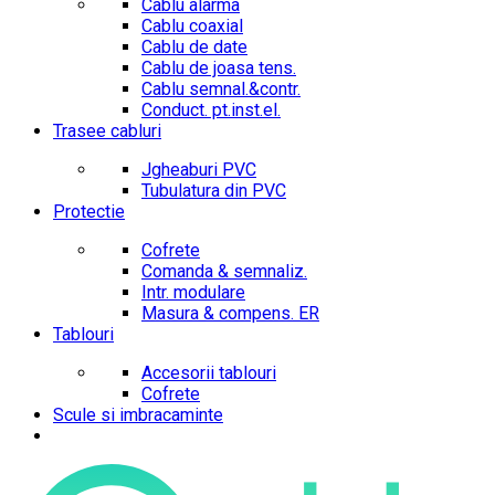
Cablu alarma
Cablu coaxial
Cablu de date
Cablu de joasa tens.
Cablu semnal.&contr.
Conduct. pt.inst.el.
Trasee cabluri
Jgheaburi PVC
Tubulatura din PVC
Protectie
Cofrete
Comanda & semnaliz.
Intr. modulare
Masura & compens. ER
Tablouri
Accesorii tablouri
Cofrete
Scule si imbracaminte