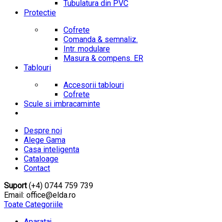
Tubulatura din PVC
Protectie
Cofrete
Comanda & semnaliz.
Intr. modulare
Masura & compens. ER
Tablouri
Accesorii tablouri
Cofrete
Scule si imbracaminte
Despre noi
Alege Gama
Casa inteligenta
Cataloage
Contact
Suport
(+4) 0744 759 739
Email: office@elda.ro
Toate Categoriile
Aparataj