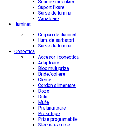
Sonerie modulara
Suport fixare
Surse de lumina
Variatoare
Iluminat
Corpuri de iluminat
Ilum. de sarbatori
Surse de lumina
Conectica
Accesorii conectica
Adaptoare
Bloc multipriza
Bride/coliere
Cleme
Cordon alimentare
Doze
Dulii
Mufe
Prelungitoare
Presetupe
Prize programabile
Stechere/cuple