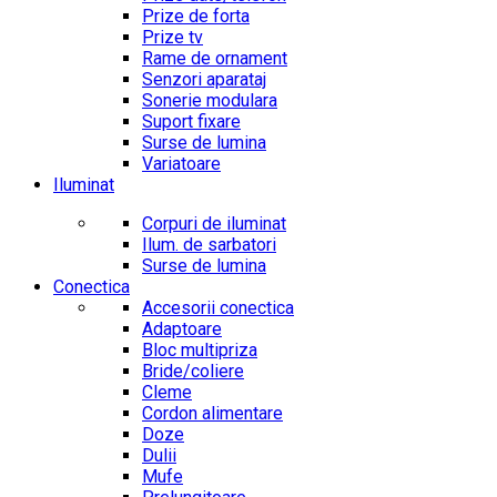
Prize de forta
Prize tv
Rame de ornament
Senzori aparataj
Sonerie modulara
Suport fixare
Surse de lumina
Variatoare
Iluminat
Corpuri de iluminat
Ilum. de sarbatori
Surse de lumina
Conectica
Accesorii conectica
Adaptoare
Bloc multipriza
Bride/coliere
Cleme
Cordon alimentare
Doze
Dulii
Mufe