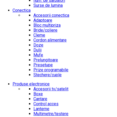
Ilum. de sarbatori
Surse de lumina
Conectica
Accesorii conectica
Adaptoare
Bloc multipriza
Bride/coliere
Cleme
Cordon alimentare
Doze
Dulii
Mufe
Prelungitoare
Presetupe
Prize programabile
Stechere/cuple
Produse electronice
Accesorii tv/satelit
Boxe
Cantare
Control acces
Lanterne
Multimetre/testere