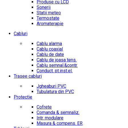
Produse cu LCD
Sonerii
Statii meteo
Termostate
Aromaterapie
Cabluri
Cablu alarma
Cablu coaxial
Cablu de date
Cablu de joasa tens.
Cablu semnal.&contr.
Conduct. pt.inst.el.
Trasee cabluri
Jgheaburi PVC
Tubulatura din PVC
Protectie
Cofrete
Comanda & semnaliz.
Intr. modulare
Masura & compens. ER