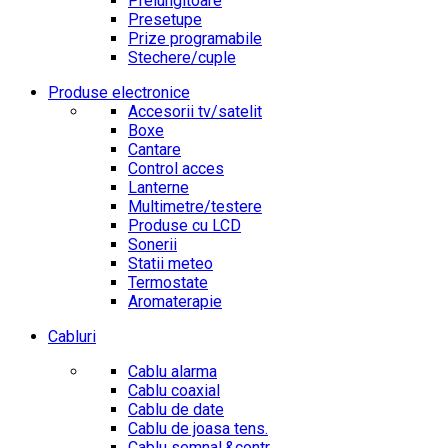
Prelungitoare
Presetupe
Prize programabile
Stechere/cuple
Produse electronice
Accesorii tv/satelit
Boxe
Cantare
Control acces
Lanterne
Multimetre/testere
Produse cu LCD
Sonerii
Statii meteo
Termostate
Aromaterapie
Cabluri
Cablu alarma
Cablu coaxial
Cablu de date
Cablu de joasa tens.
Cablu semnal.&contr.