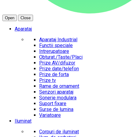
Open
Close
Aparataj
Aparataj Industrial
Functii speciale
Intrerupatoare
Obturat./Taste/Placi
Prize AV/difuzor
Prize date/telefon
Prize de forta
Prize tv
Rame de ornament
Senzori aparataj
Sonerie modulara
Suport fixare
Surse de lumina
Variatoare
Iluminat
Corpuri de iluminat