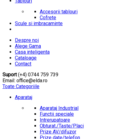
Tablouri
Accesorii tablouri
Cofrete
Scule si imbracaminte
Despre noi
Alege Gama
Casa inteligenta
Cataloage
Contact
Suport
(+4) 0744 759 739
Email: office@elda.ro
Toate Categoriile
Aparataj
Aparataj Industrial
Functii speciale
Intrerupatoare
Obturat./Taste/Placi
Prize AV/difuzor
Prize date/telefon