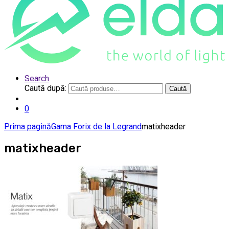
Search
Caută după:
Caută
0
Prima pagină
Gama Forix de la Legrand
matixheader
matixheader