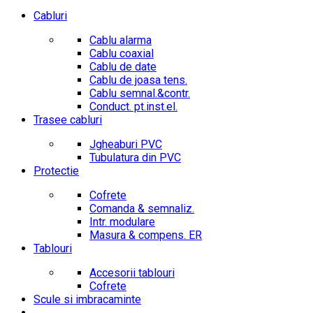
Cabluri
Cablu alarma
Cablu coaxial
Cablu de date
Cablu de joasa tens.
Cablu semnal.&contr.
Conduct. pt.inst.el.
Trasee cabluri
Jgheaburi PVC
Tubulatura din PVC
Protectie
Cofrete
Comanda & semnaliz.
Intr. modulare
Masura & compens. ER
Tablouri
Accesorii tablouri
Cofrete
Scule si imbracaminte