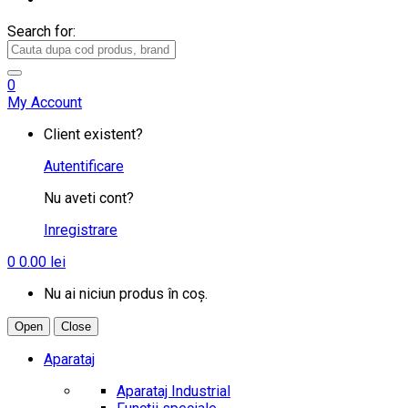
Search for:
0
My Account
Client existent?
Autentificare
Nu aveti cont?
Inregistrare
0
0.00
lei
Nu ai niciun produs în coș.
Open
Close
Aparataj
Aparataj Industrial