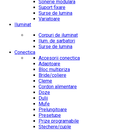
Sonerie modulara
Suport fixare
Surse de lumina
Variatoare
Iluminat
Corpuri de iluminat
Ilum. de sarbatori
Surse de lumina
Conectica
Accesorii conectica
Adaptoare
Bloc multipriza
Bride/coliere
Cleme
Cordon alimentare
Doze
Dulii
Mufe
Prelungitoare
Presetupe
Prize programabile
Stechere/cuple