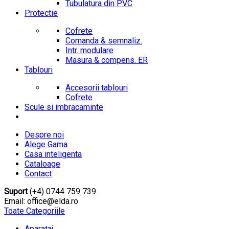
Tubulatura din PVC
Protectie
Cofrete
Comanda & semnaliz.
Intr. modulare
Masura & compens. ER
Tablouri
Accesorii tablouri
Cofrete
Scule si imbracaminte
Despre noi
Alege Gama
Casa inteligenta
Cataloage
Contact
Suport
(+4) 0744 759 739
Email: office@elda.ro
Toate Categoriile
Aparataj