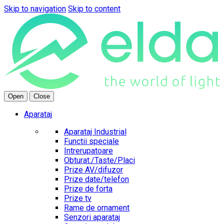
Skip to navigation
Skip to content
Open
Close
Aparataj
Aparataj Industrial
Functii speciale
Intrerupatoare
Obturat./Taste/Placi
Prize AV/difuzor
Prize date/telefon
Prize de forta
Prize tv
Rame de ornament
Senzori aparataj