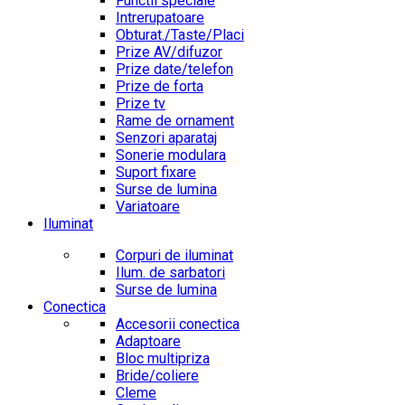
Functii speciale
Intrerupatoare
Obturat./Taste/Placi
Prize AV/difuzor
Prize date/telefon
Prize de forta
Prize tv
Rame de ornament
Senzori aparataj
Sonerie modulara
Suport fixare
Surse de lumina
Variatoare
Iluminat
Corpuri de iluminat
Ilum. de sarbatori
Surse de lumina
Conectica
Accesorii conectica
Adaptoare
Bloc multipriza
Bride/coliere
Cleme