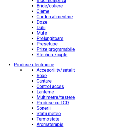
Bloc multipriza
Bride/coliere
Cleme
Cordon alimentare
Doze
Dulii
Mufe
Prelungitoare
Presetupe
Prize programabile
Stechere/cuple
Produse electronice
Accesorii tv/satelit
Boxe
Cantare
Control acces
Lanterne
Multimetre/testere
Produse cu LCD
Sonerii
Statii meteo
Termostate
Aromaterapie