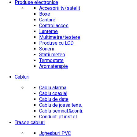
Produse electronice
Accesorii tv/satelit
Boxe
Cantare
Control acces
Lanterne
Multimetre/testere
Produse cu LCD
Sonerii
Statii meteo
Termostate
Aromaterapie
Cabluri
Cablu alarma
Cablu coaxial
Cablu de date
Cablu de joasa tens.
Cablu semnal.&contr.
Conduct. pt.inst.el.
Trasee cabluri
Jgheaburi PVC