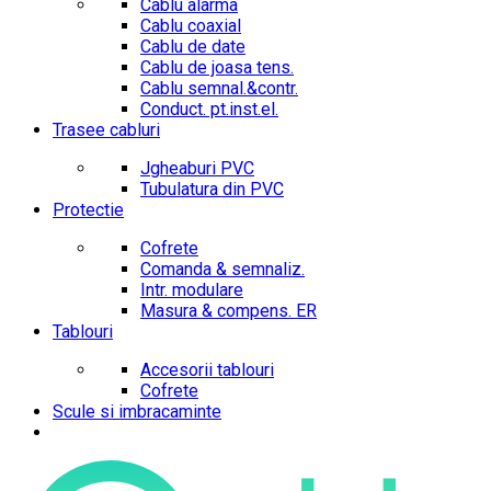
Cablu alarma
Cablu coaxial
Cablu de date
Cablu de joasa tens.
Cablu semnal.&contr.
Conduct. pt.inst.el.
Trasee cabluri
Jgheaburi PVC
Tubulatura din PVC
Protectie
Cofrete
Comanda & semnaliz.
Intr. modulare
Masura & compens. ER
Tablouri
Accesorii tablouri
Cofrete
Scule si imbracaminte