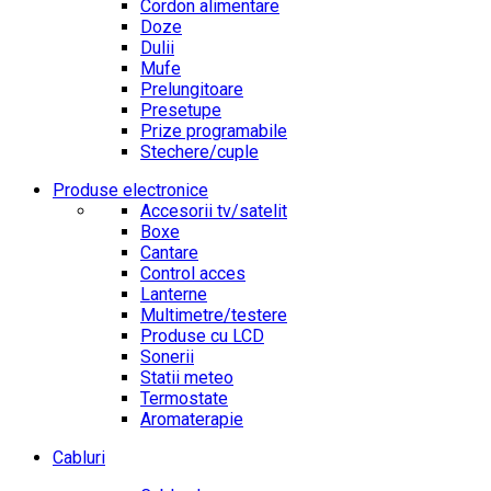
Cordon alimentare
Doze
Dulii
Mufe
Prelungitoare
Presetupe
Prize programabile
Stechere/cuple
Produse electronice
Accesorii tv/satelit
Boxe
Cantare
Control acces
Lanterne
Multimetre/testere
Produse cu LCD
Sonerii
Statii meteo
Termostate
Aromaterapie
Cabluri