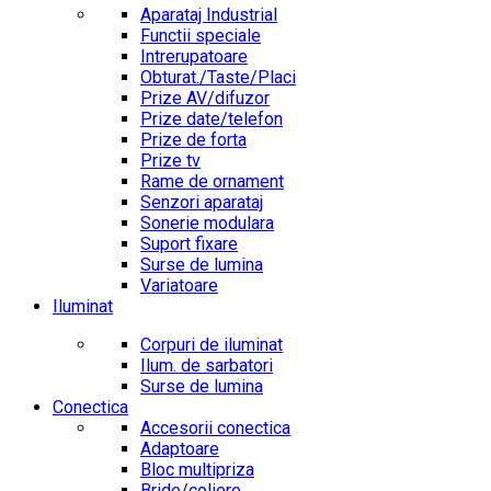
Aparataj Industrial
Functii speciale
Intrerupatoare
Obturat./Taste/Placi
Prize AV/difuzor
Prize date/telefon
Prize de forta
Prize tv
Rame de ornament
Senzori aparataj
Sonerie modulara
Suport fixare
Surse de lumina
Variatoare
Iluminat
Corpuri de iluminat
Ilum. de sarbatori
Surse de lumina
Conectica
Accesorii conectica
Adaptoare
Bloc multipriza
Bride/coliere