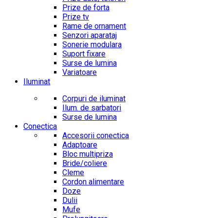
Prize de forta
Prize tv
Rame de ornament
Senzori aparataj
Sonerie modulara
Suport fixare
Surse de lumina
Variatoare
Iluminat
Corpuri de iluminat
Ilum. de sarbatori
Surse de lumina
Conectica
Accesorii conectica
Adaptoare
Bloc multipriza
Bride/coliere
Cleme
Cordon alimentare
Doze
Dulii
Mufe