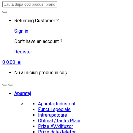
Search
for:
Returning Customer ?
Sign in
Don't have an account ?
Register
0
0.00
lei
Nu ai niciun produs în coș.
Aparataj
Aparataj Industrial
Functii speciale
Intrerupatoare
Obturat./Taste/Placi
Prize AV/difuzor
Prize date/telefon