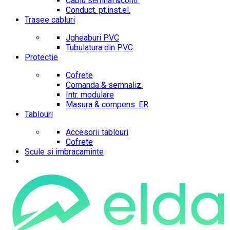
Cablu semnal.&contr.
Conduct. pt.inst.el.
Trasee cabluri
Jgheaburi PVC
Tubulatura din PVC
Protectie
Cofrete
Comanda & semnaliz.
Intr. modulare
Masura & compens. ER
Tablouri
Accesorii tablouri
Cofrete
Scule si imbracaminte