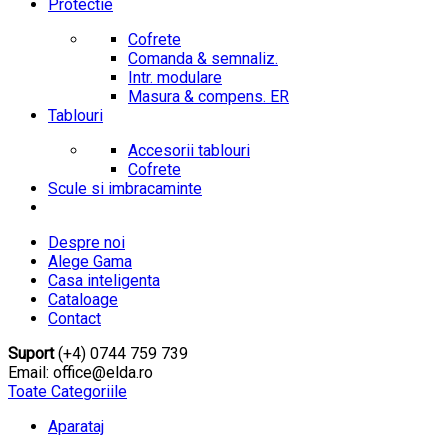
Protectie
Cofrete
Comanda & semnaliz.
Intr. modulare
Masura & compens. ER
Tablouri
Accesorii tablouri
Cofrete
Scule si imbracaminte
Despre noi
Alege Gama
Casa inteligenta
Cataloage
Contact
Suport
(+4) 0744 759 739
Email: office@elda.ro
Toate Categoriile
Aparataj