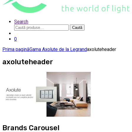
Search
Caută
Caută
după:
0
Prima pagină
Gama Axolute de la Legrand
axoluteheader
axoluteheader
Brands Carousel