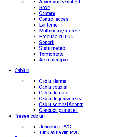
Accesorii tv/satelit
Boxe
Cantare
Control acces
Lanterne
Multimetre/testere
Produse cu LCD
Sonerii
Statii meteo
Termostate
Aromaterapie
Cabluri
Cablu alarma
Cablu coaxial
Cablu de date
Cablu de joasa tens.
Cablu semnal.&contr.
Conduct. pt.inst.el.
Trasee cabluri
Jgheaburi PVC
Tubulatura din PVC