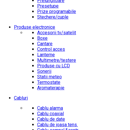
Prelungitoare
Presetupe
Prize programabile
Stechere/cuple
Produse electronice
Accesorii tv/satelit
Boxe
Cantare
Control acces
Lanterne
Multimetre/testere
Produse cu LCD
Sonerii
Statii meteo
Termostate
Aromaterapie
Cabluri
Cablu alarma
Cablu coaxial
Cablu de date
Cablu de joasa tens.