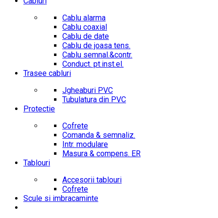
Cabluri
Cablu alarma
Cablu coaxial
Cablu de date
Cablu de joasa tens.
Cablu semnal.&contr.
Conduct. pt.inst.el.
Trasee cabluri
Jgheaburi PVC
Tubulatura din PVC
Protectie
Cofrete
Comanda & semnaliz.
Intr. modulare
Masura & compens. ER
Tablouri
Accesorii tablouri
Cofrete
Scule si imbracaminte