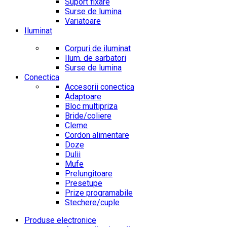
Suport fixare
Surse de lumina
Variatoare
Iluminat
Corpuri de iluminat
Ilum. de sarbatori
Surse de lumina
Conectica
Accesorii conectica
Adaptoare
Bloc multipriza
Bride/coliere
Cleme
Cordon alimentare
Doze
Dulii
Mufe
Prelungitoare
Presetupe
Prize programabile
Stechere/cuple
Produse electronice