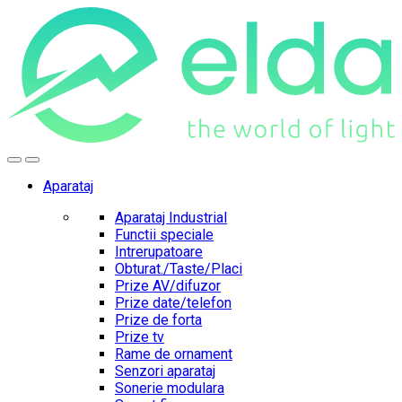
Skip
Skip
to
to
navigation
content
Aparataj
Aparataj Industrial
Functii speciale
Intrerupatoare
Obturat./Taste/Placi
Prize AV/difuzor
Prize date/telefon
Prize de forta
Prize tv
Rame de ornament
Senzori aparataj
Sonerie modulara