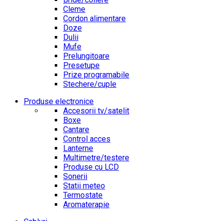
Cleme
Cordon alimentare
Doze
Dulii
Mufe
Prelungitoare
Presetupe
Prize programabile
Stechere/cuple
Produse electronice
Accesorii tv/satelit
Boxe
Cantare
Control acces
Lanterne
Multimetre/testere
Produse cu LCD
Sonerii
Statii meteo
Termostate
Aromaterapie