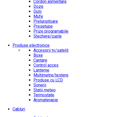
Cordon alimentare
Doze
Dulii
Mufe
Prelungitoare
Presetupe
Prize programabile
Stechere/cuple
Produse electronice
Accesorii tv/satelit
Boxe
Cantare
Control acces
Lanterne
Multimetre/testere
Produse cu LCD
Sonerii
Statii meteo
Termostate
Aromaterapie
Cabluri