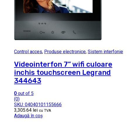
Control acces
,
Produse electronice
,
Sistem interfonie
Videointerfon 7” wifi culoare
inchis touchscreen Legrand
344643
0
out of 5
(0)
SKU: 04040101155666
3,305.64
lei
cu TVA
Adaugă în coș