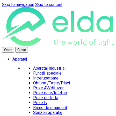
Skip to navigation
Skip to content
Open
Close
Aparataj
Aparataj Industrial
Functii speciale
Intrerupatoare
Obturat./Taste/Placi
Prize AV/difuzor
Prize date/telefon
Prize de forta
Prize tv
Rame de ornament
Senzori aparataj