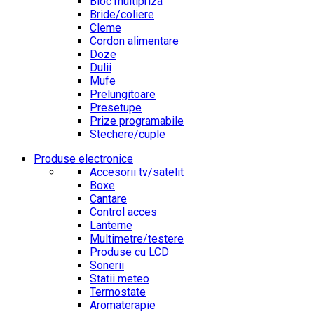
Bloc multipriza
Bride/coliere
Cleme
Cordon alimentare
Doze
Dulii
Mufe
Prelungitoare
Presetupe
Prize programabile
Stechere/cuple
Produse electronice
Accesorii tv/satelit
Boxe
Cantare
Control acces
Lanterne
Multimetre/testere
Produse cu LCD
Sonerii
Statii meteo
Termostate
Aromaterapie