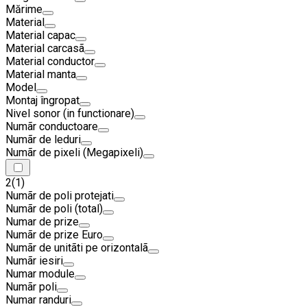
Mărime
Material
Material capac
Material carcasã
Material conductor
Material manta
Model
Montaj îngropat
Nivel sonor (in functionare)
Numãr conductoare
Numãr de leduri
Numãr de pixeli (Megapixeli)
2
(1)
Numãr de poli protejati
Numãr de poli (total)
Numar de prize
Numãr de prize Euro
Numãr de unitãti pe orizontalã
Numãr iesiri
Numar module
Numãr poli
Numar randuri