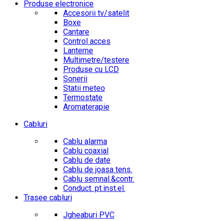
Produse electronice
Accesorii tv/satelit
Boxe
Cantare
Control acces
Lanterne
Multimetre/testere
Produse cu LCD
Sonerii
Statii meteo
Termostate
Aromaterapie
Cabluri
Cablu alarma
Cablu coaxial
Cablu de date
Cablu de joasa tens.
Cablu semnal.&contr.
Conduct. pt.inst.el.
Trasee cabluri
Jgheaburi PVC