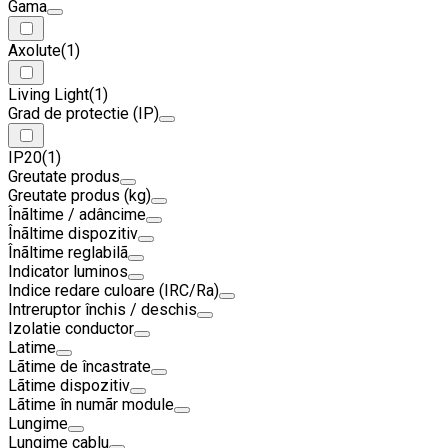
Gama
Axolute
(1)
Living Light
(1)
Grad de protectie (IP)
IP20
(1)
Greutate produs
Greutate produs (kg)
Înãltime / adâncime
Înãltime dispozitiv
Înãltime reglabilã
Indicator luminos
Indice redare culoare (IRC/Ra)
Intreruptor închis / deschis
Izolatie conductor
Latime
Lãtime de încastrate
Lãtime dispozitiv
Lãtime în numãr module
Lungime
Lungime cablu