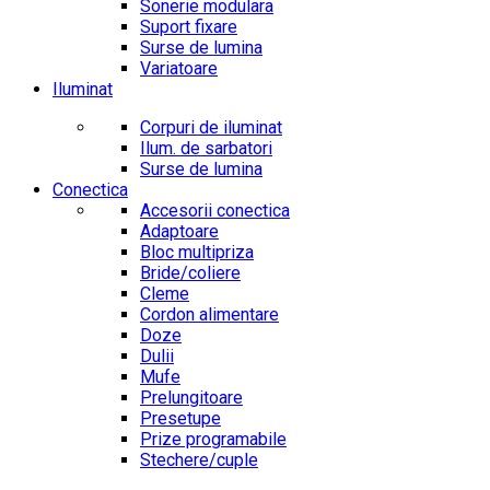
Sonerie modulara
Suport fixare
Surse de lumina
Variatoare
Iluminat
Corpuri de iluminat
Ilum. de sarbatori
Surse de lumina
Conectica
Accesorii conectica
Adaptoare
Bloc multipriza
Bride/coliere
Cleme
Cordon alimentare
Doze
Dulii
Mufe
Prelungitoare
Presetupe
Prize programabile
Stechere/cuple