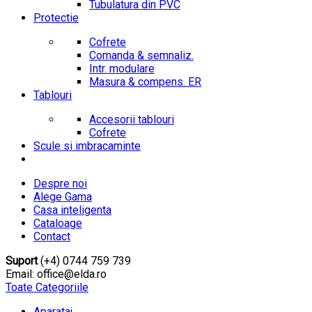
Tubulatura din PVC
Protectie
Cofrete
Comanda & semnaliz.
Intr. modulare
Masura & compens. ER
Tablouri
Accesorii tablouri
Cofrete
Scule si imbracaminte
Despre noi
Alege Gama
Casa inteligenta
Cataloage
Contact
Suport
(+4) 0744 759 739
Email: office@elda.ro
Toate Categoriile
Aparataj