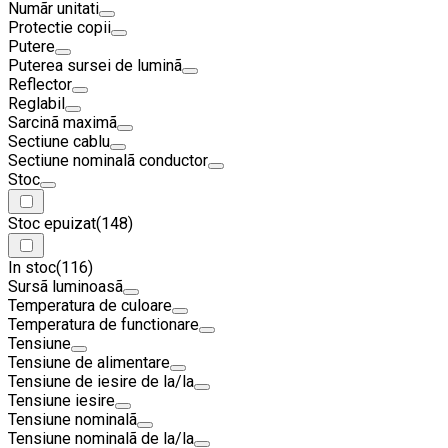
Numãr unitati
Protectie copii
Putere
Puterea sursei de luminã
Reflector
Reglabil
Sarcinã maximã
Sectiune cablu
Sectiune nominalã conductor
Stoc
Stoc epuizat
(148)
In stoc
(116)
Sursã luminoasã
Temperatura de culoare
Temperatura de functionare
Tensiune
Tensiune de alimentare
Tensiune de iesire de la/la
Tensiune iesire
Tensiune nominalã
Tensiune nominalã de la/la