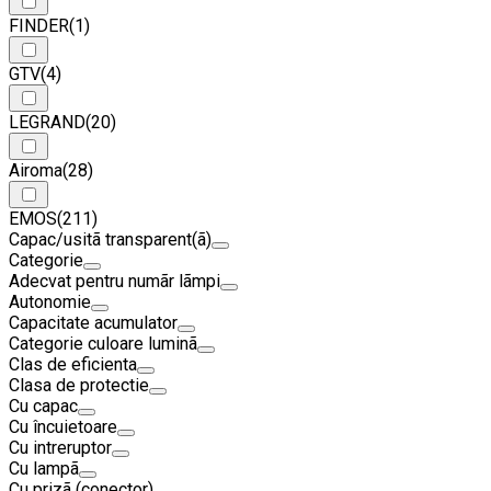
FINDER
(1)
GTV
(4)
LEGRAND
(20)
Airoma
(28)
EMOS
(211)
Capac/usitã transparent(ã)
Categorie
Adecvat pentru numãr lãmpi
Autonomie
Capacitate acumulator
Categorie culoare luminã
Clas de eficienta
Clasa de protectie
Cu capac
Cu încuietoare
Cu intreruptor
Cu lampã
Cu prizã (conector)