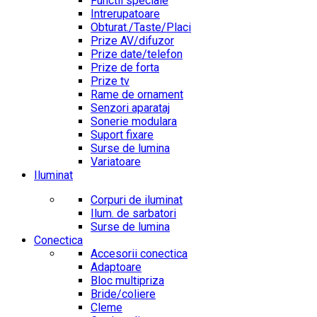
Functii speciale
Intrerupatoare
Obturat./Taste/Placi
Prize AV/difuzor
Prize date/telefon
Prize de forta
Prize tv
Rame de ornament
Senzori aparataj
Sonerie modulara
Suport fixare
Surse de lumina
Variatoare
Iluminat
Corpuri de iluminat
Ilum. de sarbatori
Surse de lumina
Conectica
Accesorii conectica
Adaptoare
Bloc multipriza
Bride/coliere
Cleme