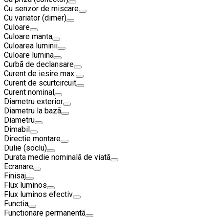
Cu senzor de miscare
Cu variator (dimer)
Culoare
Culoare manta
Culoarea luminii
Culoare lumina
Curbã de declansare
Curent de iesire max.
Curent de scurtcircuit
Curent nominal
Diametru exterior
Diametru la bazã
Diametru
Dimabil
Directie montare
Dulie (soclu)
Durata medie nominalã de viatã
Ecranare
Finisaj
Flux luminos
Flux luminos efectiv
Functia
Functionare permanentã