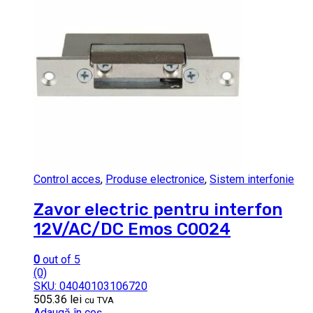
Control acces
,
Produse electronice
,
Sistem interfonie
Zavor electric pentru interfon
12V/AC/DC Emos C0024
0
out of 5
(0)
SKU: 04040103106720
505.36
lei
cu TVA
Adaugă în coș