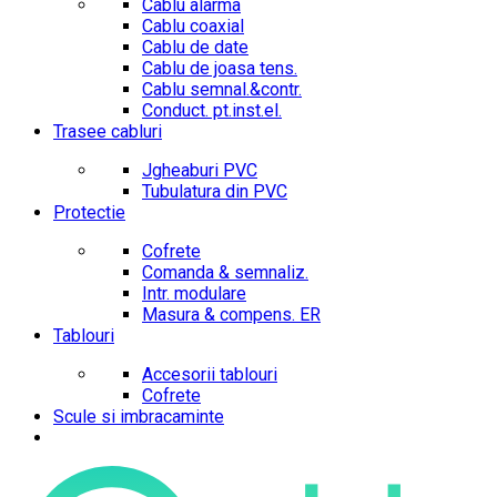
Cablu alarma
Cablu coaxial
Cablu de date
Cablu de joasa tens.
Cablu semnal.&contr.
Conduct. pt.inst.el.
Trasee cabluri
Jgheaburi PVC
Tubulatura din PVC
Protectie
Cofrete
Comanda & semnaliz.
Intr. modulare
Masura & compens. ER
Tablouri
Accesorii tablouri
Cofrete
Scule si imbracaminte