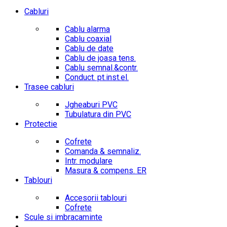
Cabluri
Cablu alarma
Cablu coaxial
Cablu de date
Cablu de joasa tens.
Cablu semnal.&contr.
Conduct. pt.inst.el.
Trasee cabluri
Jgheaburi PVC
Tubulatura din PVC
Protectie
Cofrete
Comanda & semnaliz.
Intr. modulare
Masura & compens. ER
Tablouri
Accesorii tablouri
Cofrete
Scule si imbracaminte