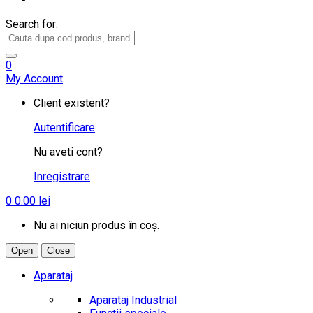
Search for:
0
My Account
Client existent?
Autentificare
Nu aveti cont?
Inregistrare
0
0.00
lei
Nu ai niciun produs în coș.
Open
Close
Aparataj
Aparataj Industrial