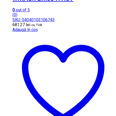
0
out of 5
(0)
SKU: 04040103106743
681.27
lei
cu TVA
Adaugă în coș