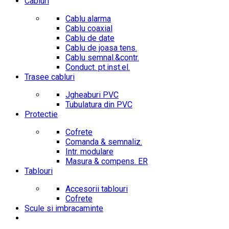
Cabluri
Cablu alarma
Cablu coaxial
Cablu de date
Cablu de joasa tens.
Cablu semnal.&contr.
Conduct. pt.inst.el.
Trasee cabluri
Jgheaburi PVC
Tubulatura din PVC
Protectie
Cofrete
Comanda & semnaliz.
Intr. modulare
Masura & compens. ER
Tablouri
Accesorii tablouri
Cofrete
Scule si imbracaminte