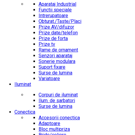
Aparataj Industrial
Functii speciale
Intrerupatoare
Obturat./Taste/Placi
Prize AV/difuzor
Prize date/telefon
Prize de forta
Prize tv
Rame de ornament
Senzori aparataj
Sonerie modulara
Suport fixare
Surse de lumina
Variatoare
Iluminat
Corpuri de iluminat
Ilum. de sarbatori
Surse de lumina
Conectica
Accesorii conectica
Adaptoare
Bloc multipriza
Bride/coliere