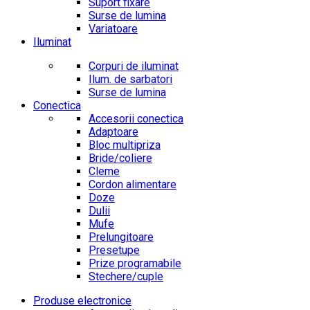
Suport fixare
Surse de lumina
Variatoare
Iluminat
Corpuri de iluminat
Ilum. de sarbatori
Surse de lumina
Conectica
Accesorii conectica
Adaptoare
Bloc multipriza
Bride/coliere
Cleme
Cordon alimentare
Doze
Dulii
Mufe
Prelungitoare
Presetupe
Prize programabile
Stechere/cuple
Produse electronice