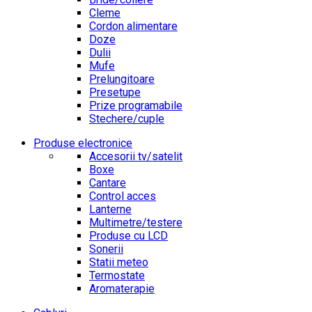
Cleme
Cordon alimentare
Doze
Dulii
Mufe
Prelungitoare
Presetupe
Prize programabile
Stechere/cuple
Produse electronice
Accesorii tv/satelit
Boxe
Cantare
Control acces
Lanterne
Multimetre/testere
Produse cu LCD
Sonerii
Statii meteo
Termostate
Aromaterapie