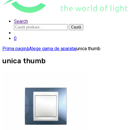
Search
Caută
Caută
după:
0
Prima pagină
Alege gama de aparataj
unica thumb
unica thumb