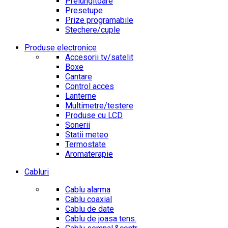
Prelungitoare
Presetupe
Prize programabile
Stechere/cuple
Produse electronice
Accesorii tv/satelit
Boxe
Cantare
Control acces
Lanterne
Multimetre/testere
Produse cu LCD
Sonerii
Statii meteo
Termostate
Aromaterapie
Cabluri
Cablu alarma
Cablu coaxial
Cablu de date
Cablu de joasa tens.