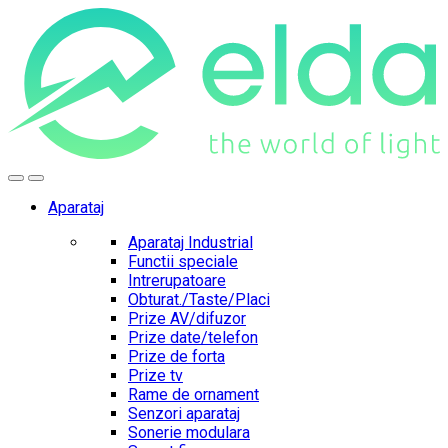
Skip
Skip
to
to
navigation
content
Aparataj
Aparataj Industrial
Functii speciale
Intrerupatoare
Obturat./Taste/Placi
Prize AV/difuzor
Prize date/telefon
Prize de forta
Prize tv
Rame de ornament
Senzori aparataj
Sonerie modulara