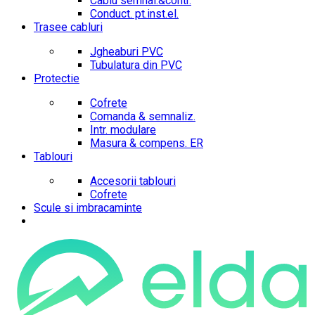
Cablu semnal.&contr.
Conduct. pt.inst.el.
Trasee cabluri
Jgheaburi PVC
Tubulatura din PVC
Protectie
Cofrete
Comanda & semnaliz.
Intr. modulare
Masura & compens. ER
Tablouri
Accesorii tablouri
Cofrete
Scule si imbracaminte