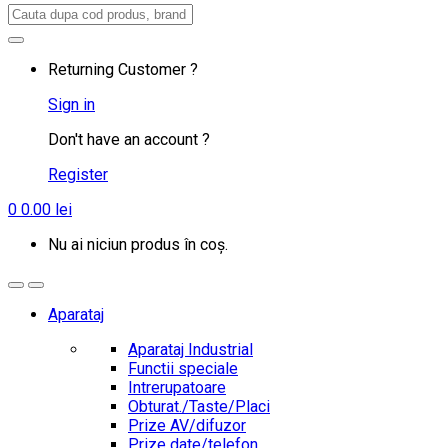
Search
for:
Returning Customer ?
Sign in
Don't have an account ?
Register
0
0.00
lei
Nu ai niciun produs în coș.
Aparataj
Aparataj Industrial
Functii speciale
Intrerupatoare
Obturat./Taste/Placi
Prize AV/difuzor
Prize date/telefon