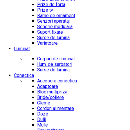
Prize de forta
Prize tv
Rame de ornament
Senzori aparataj
Sonerie modulara
Suport fixare
Surse de lumina
Variatoare
Iluminat
Corpuri de iluminat
Ilum. de sarbatori
Surse de lumina
Conectica
Accesorii conectica
Adaptoare
Bloc multipriza
Bride/coliere
Cleme
Cordon alimentare
Doze
Dulii
Mufe