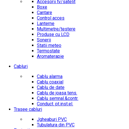
Accesorii tv/satelit
Boxe
Cantare
Control acces
Lanterne
Multimetre/testere
Produse cu LCD
Sonerii
Statii meteo
Termostate
Aromaterapie
Cabluri
Cablu alarma
Cablu coaxial
Cablu de date
Cablu de joasa tens.
Cablu semnal.&contr.
Conduct. pt.inst.el.
Trasee cabluri
Jgheaburi PVC
Tubulatura din PVC