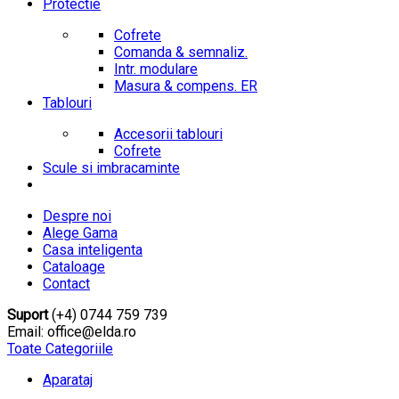
Protectie
Cofrete
Comanda & semnaliz.
Intr. modulare
Masura & compens. ER
Tablouri
Accesorii tablouri
Cofrete
Scule si imbracaminte
Despre noi
Alege Gama
Casa inteligenta
Cataloage
Contact
Suport
(+4) 0744 759 739
Email: office@elda.ro
Toate Categoriile
Aparataj