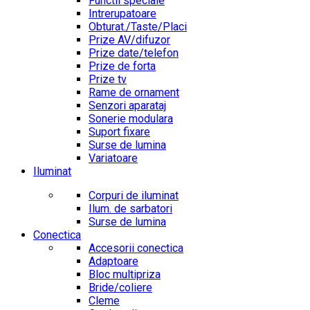
Functii speciale
Intrerupatoare
Obturat./Taste/Placi
Prize AV/difuzor
Prize date/telefon
Prize de forta
Prize tv
Rame de ornament
Senzori aparataj
Sonerie modulara
Suport fixare
Surse de lumina
Variatoare
Iluminat
Corpuri de iluminat
Ilum. de sarbatori
Surse de lumina
Conectica
Accesorii conectica
Adaptoare
Bloc multipriza
Bride/coliere
Cleme