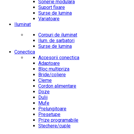
Sonerie modulara
Suport fixare
Surse de lumina
Variatoare
Iluminat
Corpuri de iluminat
Ilum. de sarbatori
Surse de lumina
Conectica
Accesorii conectica
Adaptoare
Bloc multipriza
Bride/coliere
Cleme
Cordon alimentare
Doze
Dulii
Mufe
Prelungitoare
Presetupe
Prize programabile
Stechere/cuple