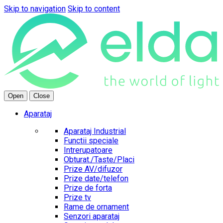
Skip to navigation
Skip to content
Open
Close
Aparataj
Aparataj Industrial
Functii speciale
Intrerupatoare
Obturat./Taste/Placi
Prize AV/difuzor
Prize date/telefon
Prize de forta
Prize tv
Rame de ornament
Senzori aparataj