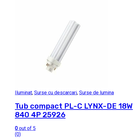
Iluminat
,
Surse cu descarcari
,
Surse de lumina
Tub compact PL-C LYNX-DE 18W
840 4P 25926
0
out of 5
(0)