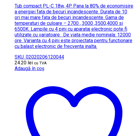
Tub compact PL-C 18w, 4P. Pana la 80% de economisire
a energiei fata de becuri incandescente.
Durata de 10
ori mai mare fata de becuri incandescente.
Gama de
temperaturi de culoare – 2700 , 3000 ,3500,4000 si
6500K.
Lampile cu 4 pini cu aparataj electronic pote fi
utilizate cu variatoare.
De viata medie nominala: 12000
ore. Varianta cu 4 pini este proiectata pentru functionare
cu balast electronic de frecventa inalta.
SKU: 02020206120044
24.20
lei
cu TVA
Adaugă în coș