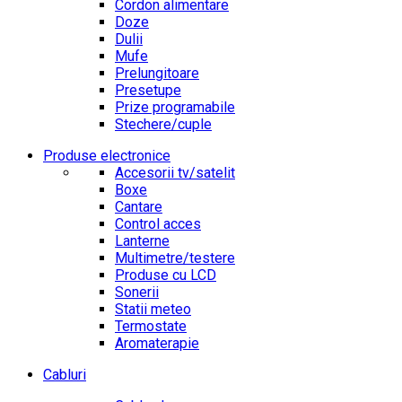
Cordon alimentare
Doze
Dulii
Mufe
Prelungitoare
Presetupe
Prize programabile
Stechere/cuple
Produse electronice
Accesorii tv/satelit
Boxe
Cantare
Control acces
Lanterne
Multimetre/testere
Produse cu LCD
Sonerii
Statii meteo
Termostate
Aromaterapie
Cabluri