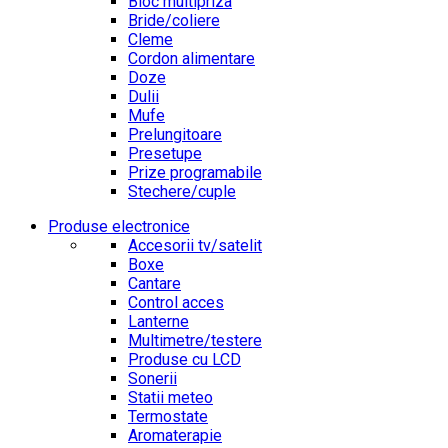
Bloc multipriza
Bride/coliere
Cleme
Cordon alimentare
Doze
Dulii
Mufe
Prelungitoare
Presetupe
Prize programabile
Stechere/cuple
Produse electronice
Accesorii tv/satelit
Boxe
Cantare
Control acces
Lanterne
Multimetre/testere
Produse cu LCD
Sonerii
Statii meteo
Termostate
Aromaterapie