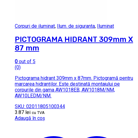
Corpuri de iluminat
,
Ilum. de siguranta
,
Iluminat
PICTOGRAMA HIDRANT 309mm X
87 mm
0
out of 5
(0)
Pictograma hidrant 309mm x 87mm. Pictogramă pentru
marcarea hidranților. Este destinată montajului pe
corpurile din gama AW1018EB, AW1018M/NM,
AW10LEDM/NM.
SKU: 02011805100344
3.87
lei
cu TVA
Adaugă în coș