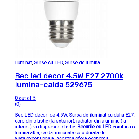
Iluminat
,
Surse cu LED
,
Surse de lumina
Bec led decor 4.5W E27 2700k
lumina-calda 529675
0
out of 5
(0)
Bec LED decor de 4.5W. Sursa de iluminat cu dulia E27,
corp din plastic (la exterior), radiator din aluminiu (la
interior) si dispersor plastic.
Becurile cu LED
combina o
lumina alba, calda, minunata cu o durata de
viata exceptionala. Acestea ofera economii