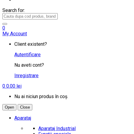
Search for:
0
My Account
Client existent?
Autentificare
Nu aveti cont?
Inregistrare
0
0.00
lei
Nu ai niciun produs în coș.
Open
Close
Aparataj
Aparataj Industrial