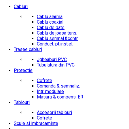
Cabluri
Cablu alarma
Cablu coaxial
Cablu de date
Cablu de joasa tens.
Cablu semnal.&contr.
Conduct. pt.inst.el.
Trasee cabluri
Jgheaburi PVC
Tubulatura din PVC
Protectie
Cofrete
Comanda & semnaliz.
Intr. modulare
Masura & compens. ER
Tablouri
Accesorii tablouri
Cofrete
Scule si imbracaminte