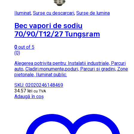
Iluminat
,
Surse cu descarcari
,
Surse de lumina
Bec vapori de sodiu
70/90/T12/27 Tungsram
0
out of 5
(0)
Alegerea potrivita pentru: Instalatii industriale, Parcuri
auto, Cladiri.monumente,poduri, Parcuri si gradini, Zone
pietonale, Iluminat public.
SKU: 02020246148469
34.57
lei
cu TVA
Adaugă în coș