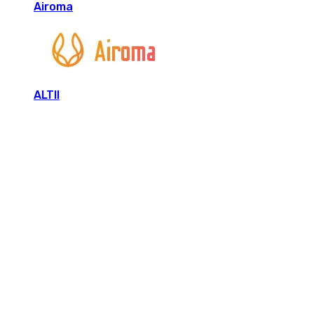
Airoma
ALTII