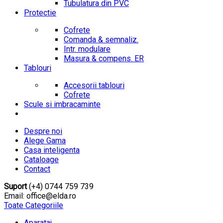
Tubulatura din PVC
Protectie
Cofrete
Comanda & semnaliz.
Intr. modulare
Masura & compens. ER
Tablouri
Accesorii tablouri
Cofrete
Scule si imbracaminte
Despre noi
Alege Gama
Casa inteligenta
Cataloage
Contact
Suport
(+4) 0744 759 739
Email: office@elda.ro
Toate Categoriile
Aparataj