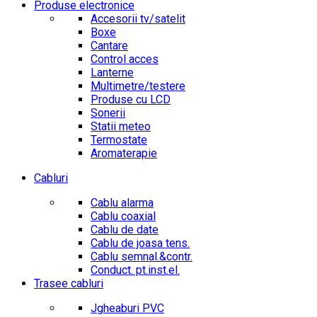
Produse electronice
Accesorii tv/satelit
Boxe
Cantare
Control acces
Lanterne
Multimetre/testere
Produse cu LCD
Sonerii
Statii meteo
Termostate
Aromaterapie
Cabluri
Cablu alarma
Cablu coaxial
Cablu de date
Cablu de joasa tens.
Cablu semnal.&contr.
Conduct. pt.inst.el.
Trasee cabluri
Jgheaburi PVC