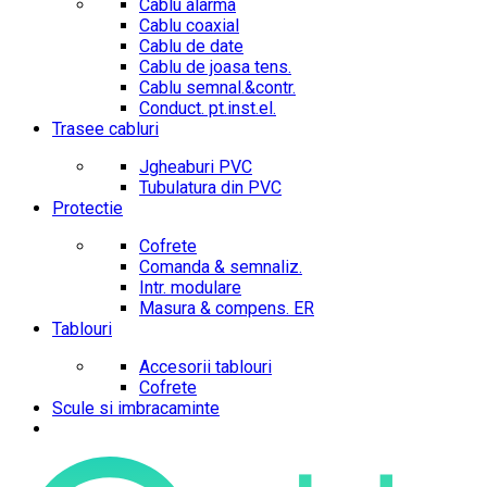
Cablu alarma
Cablu coaxial
Cablu de date
Cablu de joasa tens.
Cablu semnal.&contr.
Conduct. pt.inst.el.
Trasee cabluri
Jgheaburi PVC
Tubulatura din PVC
Protectie
Cofrete
Comanda & semnaliz.
Intr. modulare
Masura & compens. ER
Tablouri
Accesorii tablouri
Cofrete
Scule si imbracaminte