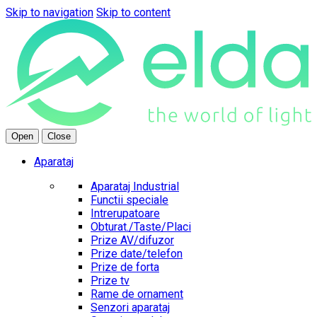
Skip to navigation
Skip to content
Open
Close
Aparataj
Aparataj Industrial
Functii speciale
Intrerupatoare
Obturat./Taste/Placi
Prize AV/difuzor
Prize date/telefon
Prize de forta
Prize tv
Rame de ornament
Senzori aparataj