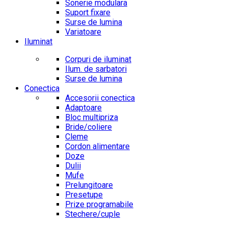
Sonerie modulara
Suport fixare
Surse de lumina
Variatoare
Iluminat
Corpuri de iluminat
Ilum. de sarbatori
Surse de lumina
Conectica
Accesorii conectica
Adaptoare
Bloc multipriza
Bride/coliere
Cleme
Cordon alimentare
Doze
Dulii
Mufe
Prelungitoare
Presetupe
Prize programabile
Stechere/cuple