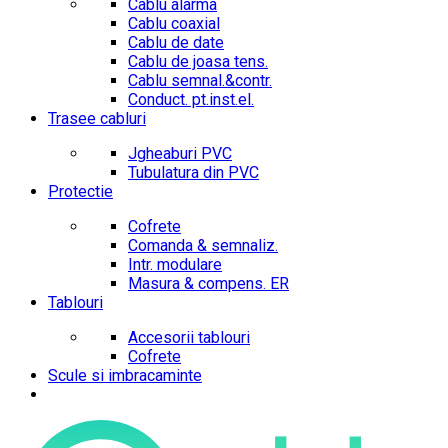
Cablu alarma
Cablu coaxial
Cablu de date
Cablu de joasa tens.
Cablu semnal.&contr.
Conduct. pt.inst.el.
Trasee cabluri
Jgheaburi PVC
Tubulatura din PVC
Protectie
Cofrete
Comanda & semnaliz.
Intr. modulare
Masura & compens. ER
Tablouri
Accesorii tablouri
Cofrete
Scule si imbracaminte