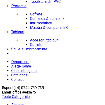
Tubulatura din PVC
Protectie
Cofrete
Comanda & semnaliz.
Intr. modulare
Masura & compens. ER
Tablouri
Accesorii tablouri
Cofrete
Scule si imbracaminte
Despre noi
Alege Gama
Casa inteligenta
Cataloage
Contact
Suport
(+4) 0744 759 739
Email: office@elda.ro
Toate Categoriile
Aparataj