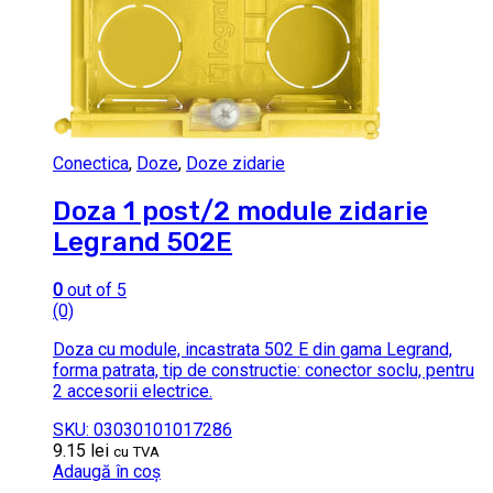
Conectica
,
Doze
,
Doze zidarie
Doza 1 post/2 module zidarie
Legrand 502E
0
out of 5
(0)
Doza cu module, incastrata 502 E din gama Legrand,
forma patrata, tip de constructie: conector soclu, pentru
2 accesorii electrice.
SKU: 03030101017286
9.15
lei
cu TVA
Adaugă în coș