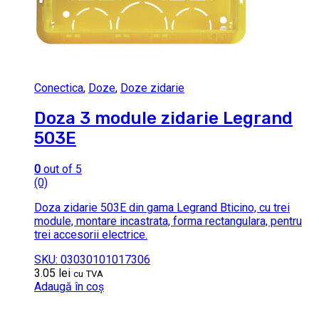
Conectica
,
Doze
,
Doze zidarie
Doza 3 module zidarie Legrand
503E
0
out of 5
(0)
Doza zidarie 503E din gama Legrand Bticino, cu trei
module, montare incastrata, forma rectangulara, pentru
trei accesorii electrice.
SKU: 03030101017306
3.05
lei
cu TVA
Adaugă în coș