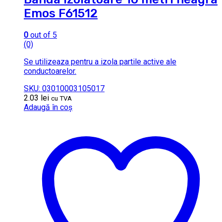
Emos F61512
0
out of 5
(0)
Se utilizeaza pentru a izola partile active ale
conductoarelor.
SKU: 03010003105017
2.03
lei
cu TVA
Adaugă în coș