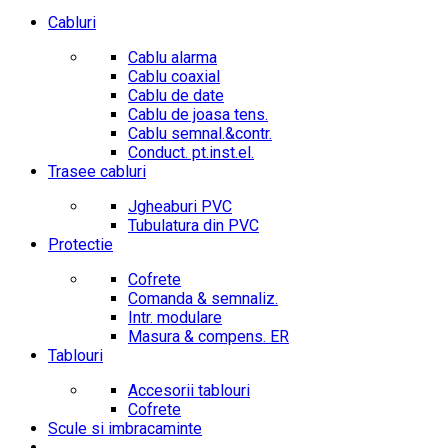
Cabluri
Cablu alarma
Cablu coaxial
Cablu de date
Cablu de joasa tens.
Cablu semnal.&contr.
Conduct. pt.inst.el.
Trasee cabluri
Jgheaburi PVC
Tubulatura din PVC
Protectie
Cofrete
Comanda & semnaliz.
Intr. modulare
Masura & compens. ER
Tablouri
Accesorii tablouri
Cofrete
Scule si imbracaminte