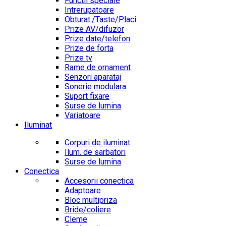
Functii speciale
Intrerupatoare
Obturat./Taste/Placi
Prize AV/difuzor
Prize date/telefon
Prize de forta
Prize tv
Rame de ornament
Senzori aparataj
Sonerie modulara
Suport fixare
Surse de lumina
Variatoare
Iluminat
Corpuri de iluminat
Ilum. de sarbatori
Surse de lumina
Conectica
Accesorii conectica
Adaptoare
Bloc multipriza
Bride/coliere
Cleme