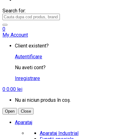
Search for:
0
My Account
Client existent?
Autentificare
Nu aveti cont?
Inregistrare
0
0.00
lei
Nu ai niciun produs în coș.
Open
Close
Aparataj
Aparataj Industrial