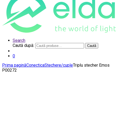
Search
Caută după:
Caută
0
Prima pagină
Conectica
Stechere/cuple
Triplu stecher Emos
P00272