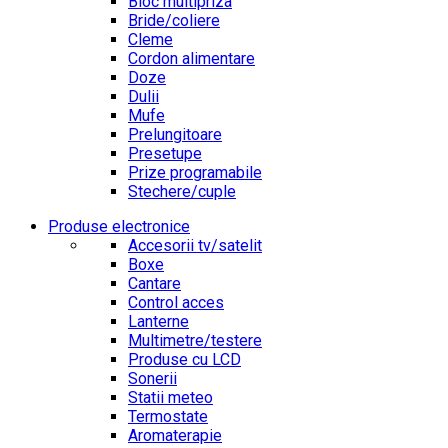
Bloc multipriza
Bride/coliere
Cleme
Cordon alimentare
Doze
Dulii
Mufe
Prelungitoare
Presetupe
Prize programabile
Stechere/cuple
Produse electronice
Accesorii tv/satelit
Boxe
Cantare
Control acces
Lanterne
Multimetre/testere
Produse cu LCD
Sonerii
Statii meteo
Termostate
Aromaterapie