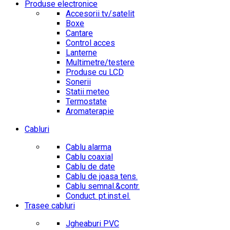
Produse electronice
Accesorii tv/satelit
Boxe
Cantare
Control acces
Lanterne
Multimetre/testere
Produse cu LCD
Sonerii
Statii meteo
Termostate
Aromaterapie
Cabluri
Cablu alarma
Cablu coaxial
Cablu de date
Cablu de joasa tens.
Cablu semnal.&contr.
Conduct. pt.inst.el.
Trasee cabluri
Jgheaburi PVC