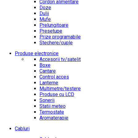
Cordon alimentare
Doze
Dulii
Mufe
Prelungitoare
Presetupe
Prize programabile
Stechere/cuple
Produse electronice
Accesorii tv/satelit
Boxe
Cantare
Control acces
Lanterne
Multimetre/testere
Produse cu LCD
Sonerii
Statii meteo
Termostate
Aromaterapie
Cabluri