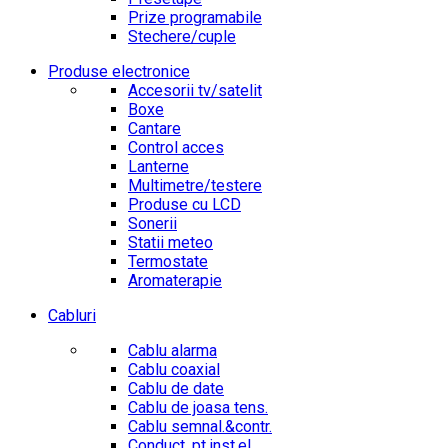
Prize programabile
Stechere/cuple
Produse electronice
Accesorii tv/satelit
Boxe
Cantare
Control acces
Lanterne
Multimetre/testere
Produse cu LCD
Sonerii
Statii meteo
Termostate
Aromaterapie
Cabluri
Cablu alarma
Cablu coaxial
Cablu de date
Cablu de joasa tens.
Cablu semnal.&contr.
Conduct. pt.inst.el.