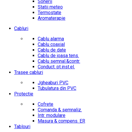
Sonerii
Statii meteo
Termostate
Aromaterapie
Cabluri
Cablu alarma
Cablu coaxial
Cablu de date
Cablu de joasa tens.
Cablu semnal.&contr.
Conduct. pt.inst.el.
Trasee cabluri
Jgheaburi PVC
Tubulatura din PVC
Protectie
Cofrete
Comanda & semnaliz.
Intr. modulare
Masura & compens. ER
Tablouri