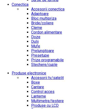
Conectica
Accesorii conectica
Adaptoare
Bloc multipriza
Bride/coliere
Cleme
Cordon alimentare
Doze
Dulii
Mufe
Prelungitoare
Presetupe
Prize programabile
Stechere/cuple
Produse electronice
Accesorii tv/satelit
Boxe
Cantare
Control acces
Lanterne
Multimetre/testere
Produse cu LCD