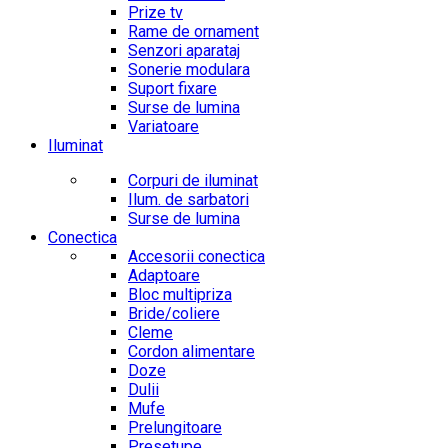
Prize tv
Rame de ornament
Senzori aparataj
Sonerie modulara
Suport fixare
Surse de lumina
Variatoare
Iluminat
Corpuri de iluminat
Ilum. de sarbatori
Surse de lumina
Conectica
Accesorii conectica
Adaptoare
Bloc multipriza
Bride/coliere
Cleme
Cordon alimentare
Doze
Dulii
Mufe
Prelungitoare
Presetupe