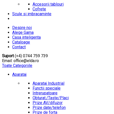
Accesorii tablouri
Cofrete
Scule si imbracaminte
Despre noi
Alege Gama
Casa inteligenta
Cataloage
Contact
Suport
(+4) 0744 759 739
Email: office@elda.ro
Toate Categoriile
Aparataj
Aparataj Industrial
Functii speciale
Intrerupatoare
Obturat./Taste/Placi
Prize AV/difuzor
Prize date/telefon
Prize de forta