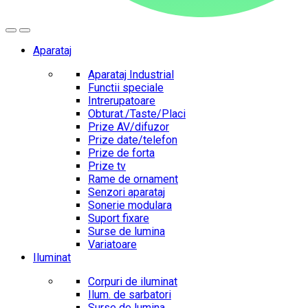
Aparataj
Aparataj Industrial
Functii speciale
Intrerupatoare
Obturat./Taste/Placi
Prize AV/difuzor
Prize date/telefon
Prize de forta
Prize tv
Rame de ornament
Senzori aparataj
Sonerie modulara
Suport fixare
Surse de lumina
Variatoare
Iluminat
Corpuri de iluminat
Ilum. de sarbatori
Surse de lumina