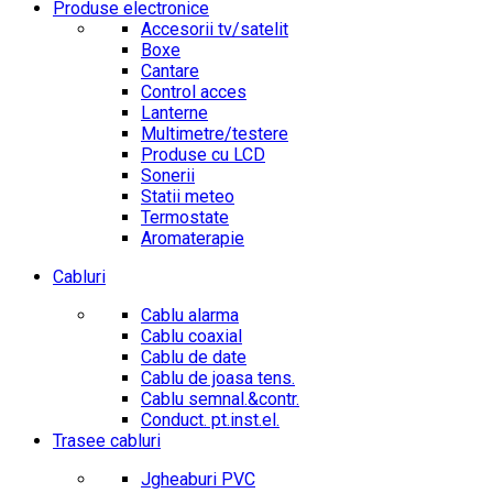
Produse electronice
Accesorii tv/satelit
Boxe
Cantare
Control acces
Lanterne
Multimetre/testere
Produse cu LCD
Sonerii
Statii meteo
Termostate
Aromaterapie
Cabluri
Cablu alarma
Cablu coaxial
Cablu de date
Cablu de joasa tens.
Cablu semnal.&contr.
Conduct. pt.inst.el.
Trasee cabluri
Jgheaburi PVC