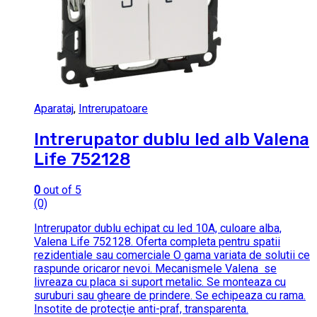
Aparataj
,
Intrerupatoare
Intrerupator dublu led alb Valena
Life 752128
0
out of 5
(0)
Intrerupator dublu echipat cu led 10A, culoare alba,
Valena Life 752128. Oferta completa pentru spatii
rezidentiale sau comerciale O gama variata de solutii ce
raspunde oricaror nevoi. Mecanismele Valena se
livreaza cu placa si suport metalic. Se monteaza cu
suruburi sau gheare de prindere. Se echipeaza cu rama.
Insotite de protecţie anti-praf, transparenta.