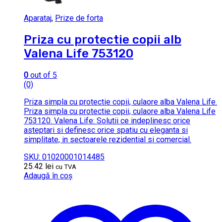
Aparataj
,
Prize de forta
Priza cu protectie copii alb
Valena Life 753120
0
out of 5
(0)
Priza simpla cu protectie copii, culaore alba Valena Life.
Priza simpla cu protectie copii, culaore alba Valena Life
753120. Valena Life: Solutii ce indeplinesc orice
asteptari si definesc orice spatiu cu eleganta si
simplitate, in sectoarele rezidential si comercial.
SKU: 01020001014485
25.42
lei
cu TVA
Adaugă în coș