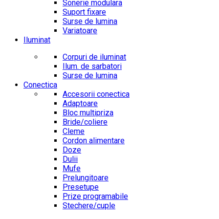
Sonerie modulara
Suport fixare
Surse de lumina
Variatoare
Iluminat
Corpuri de iluminat
Ilum. de sarbatori
Surse de lumina
Conectica
Accesorii conectica
Adaptoare
Bloc multipriza
Bride/coliere
Cleme
Cordon alimentare
Doze
Dulii
Mufe
Prelungitoare
Presetupe
Prize programabile
Stechere/cuple