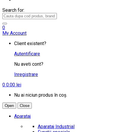
Search for:
0
My Account
Client existent?
Autentificare
Nu aveti cont?
Inregistrare
0
0.00
lei
Nu ai niciun produs în coș.
Open
Close
Aparataj
Aparataj Industrial