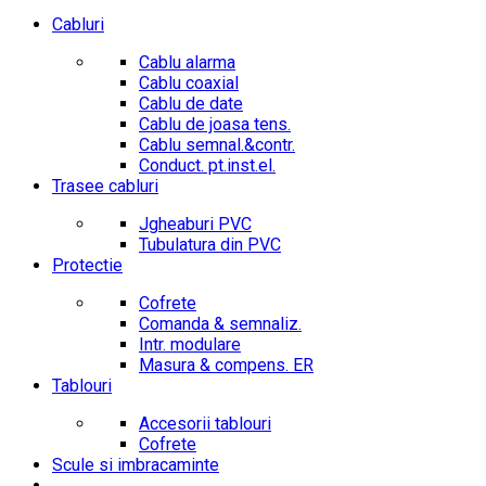
Cabluri
Cablu alarma
Cablu coaxial
Cablu de date
Cablu de joasa tens.
Cablu semnal.&contr.
Conduct. pt.inst.el.
Trasee cabluri
Jgheaburi PVC
Tubulatura din PVC
Protectie
Cofrete
Comanda & semnaliz.
Intr. modulare
Masura & compens. ER
Tablouri
Accesorii tablouri
Cofrete
Scule si imbracaminte