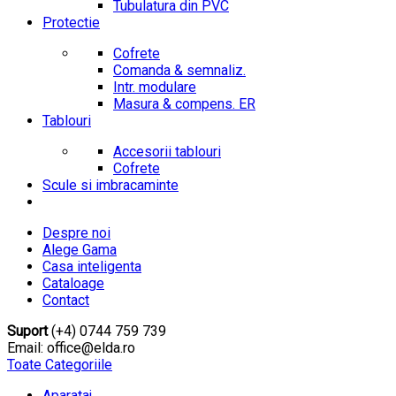
Tubulatura din PVC
Protectie
Cofrete
Comanda & semnaliz.
Intr. modulare
Masura & compens. ER
Tablouri
Accesorii tablouri
Cofrete
Scule si imbracaminte
Despre noi
Alege Gama
Casa inteligenta
Cataloage
Contact
Suport
(+4) 0744 759 739
Email: office@elda.ro
Toate Categoriile
Aparataj