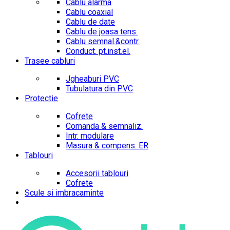
Cablu alarma
Cablu coaxial
Cablu de date
Cablu de joasa tens.
Cablu semnal.&contr.
Conduct. pt.inst.el.
Trasee cabluri
Jgheaburi PVC
Tubulatura din PVC
Protectie
Cofrete
Comanda & semnaliz.
Intr. modulare
Masura & compens. ER
Tablouri
Accesorii tablouri
Cofrete
Scule si imbracaminte