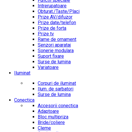
Functii speciale
Intrerupatoare
Obturat./Taste/Placi
Prize AV/difuzor
Prize date/telefon
Prize de forta
Prize tv
Rame de ornament
Senzori aparataj
Sonerie modulara
Suport fixare
Surse de lumina
Variatoare
Iluminat
Corpuri de iluminat
Ilum. de sarbatori
Surse de lumina
Conectica
Accesorii conectica
Adaptoare
Bloc multipriza
Bride/coliere
Cleme