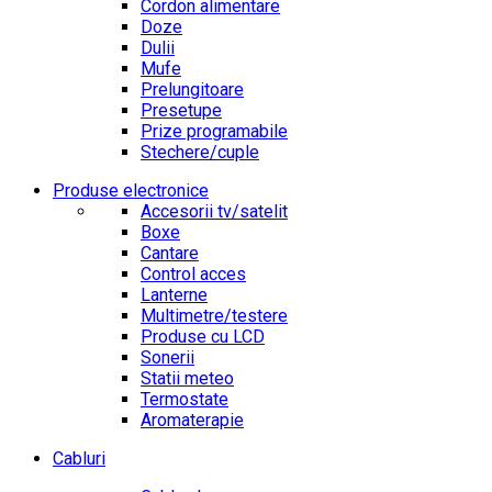
Cordon alimentare
Doze
Dulii
Mufe
Prelungitoare
Presetupe
Prize programabile
Stechere/cuple
Produse electronice
Accesorii tv/satelit
Boxe
Cantare
Control acces
Lanterne
Multimetre/testere
Produse cu LCD
Sonerii
Statii meteo
Termostate
Aromaterapie
Cabluri