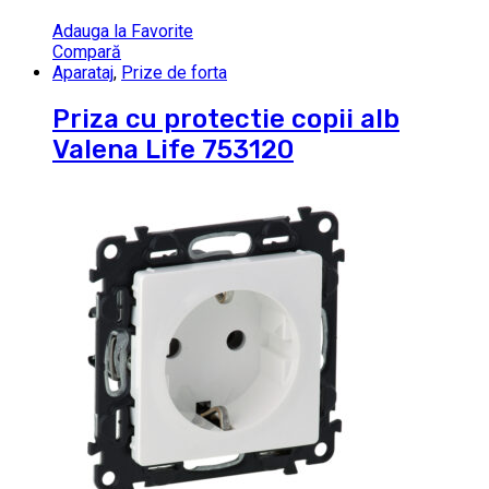
Adauga la Favorite
Compară
Aparataj
,
Prize de forta
Priza cu protectie copii alb
Valena Life 753120