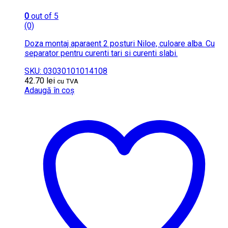
0
out of 5
(0)
Doza montaj aparaent 2 posturi Niloe, culoare alba. Cu
separator pentru curenti tari si curenti slabi.
SKU: 03030101014108
42.70
lei
cu TVA
Adaugă în coș