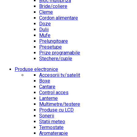
Bloc multipriza
Bride/coliere
Cleme
Cordon alimentare
Doze
Dulii
Mufe
Prelungitoare
Presetupe
Prize programabile
Stechere/cuple
Produse electronice
Accesorii tv/satelit
Boxe
Cantare
Control acces
Lanterne
Multimetre/testere
Produse cu LCD
Sonerii
Statii meteo
Termostate
Aromaterapie