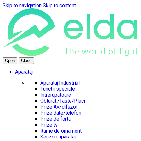
Skip to navigation
Skip to content
Open
Close
Aparataj
Aparataj Industrial
Functii speciale
Intrerupatoare
Obturat./Taste/Placi
Prize AV/difuzor
Prize date/telefon
Prize de forta
Prize tv
Rame de ornament
Senzori aparataj