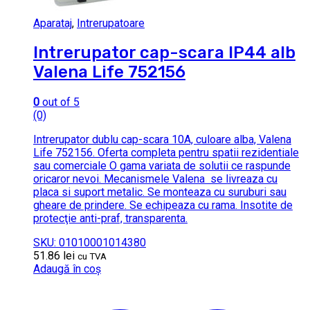
Aparataj
,
Intrerupatoare
Intrerupator cap-scara IP44 alb
Valena Life 752156
0
out of 5
(0)
Intrerupator dublu cap-scara 10A, culoare alba, Valena
Life 752156. Oferta completa pentru spatii rezidentiale
sau comerciale O gama variata de solutii ce raspunde
oricaror nevoi. Mecanismele Valena se livreaza cu
placa si suport metalic. Se monteaza cu suruburi sau
gheare de prindere. Se echipeaza cu rama. Insotite de
protecţie anti-praf, transparenta.
SKU: 01010001014380
51.86
lei
cu TVA
Adaugă în coș