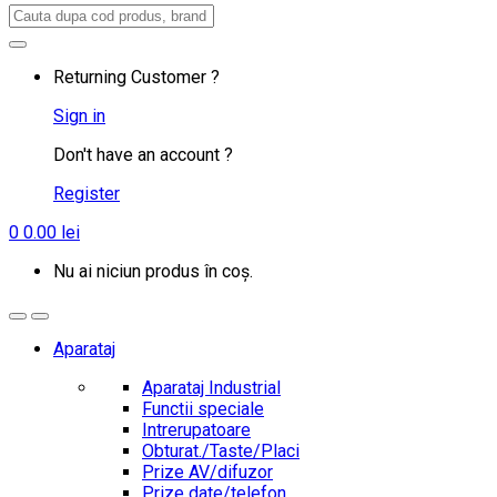
Search
for:
Returning Customer ?
Sign in
Don't have an account ?
Register
0
0.00
lei
Nu ai niciun produs în coș.
Aparataj
Aparataj Industrial
Functii speciale
Intrerupatoare
Obturat./Taste/Placi
Prize AV/difuzor
Prize date/telefon