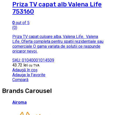
Priza TV capat alb Valena Life
753160
0
out of 5
(0)
Priza TV capat culoare alba, Valena Life. Valena
Life. Oferta completa pentru spatii rezidentiale sau
comerciale O gama variata de solutii ce raspunde
oricaror nevoi.
SKU: 01040001014509
43.72
lei
cu TVA
Adaugă în coș
Adauga la Favorite
Compară
Brands Carousel
Airoma