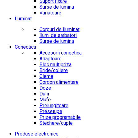
Suport fixare
Surse de lumina
Variatoare
Iluminat
Corpuri de iluminat
Ilum. de sarbatori
Surse de lumina
Conectica
Accesorii conectica
Adaptoare
Bloc multipriza
Bride/coliere
Cleme
Cordon alimentare
Doze
Dulii
Mufe
Prelungitoare
Presetupe
Prize programabile
Stechere/cuple
Produse electronice