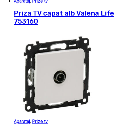
Aparataj
,
Prize tv
Priza TV capat alb Valena Life
753160
Aparataj
,
Prize tv