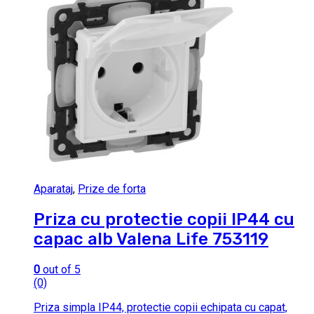
Aparataj
,
Prize de forta
Priza cu protectie copii IP44 cu
capac alb Valena Life 753119
0
out of 5
(0)
Priza simpla IP44, protectie copii echipata cu capat,