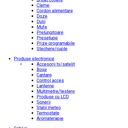
Cleme
Cordon alimentare
Doze
Dulii
Mufe
Prelungitoare
Presetupe
Prize programabile
Stechere/cuple
Produse electronice
Accesorii tv/satelit
Boxe
Cantare
Control acces
Lanterne
Multimetre/testere
Produse cu LCD
Sonerii
Statii meteo
Termostate
Aromaterapie