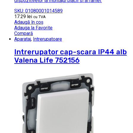
dispozitivelor la montajul placii si al ramei.
SKU: 01080001014589
17.29
lei
cu TVA
Adaugă în coș
Adauga la Favorite
Compară
Aparataj
,
Intrerupatoare
Intrerupator cap-scara IP44 alb
Valena Life 752156