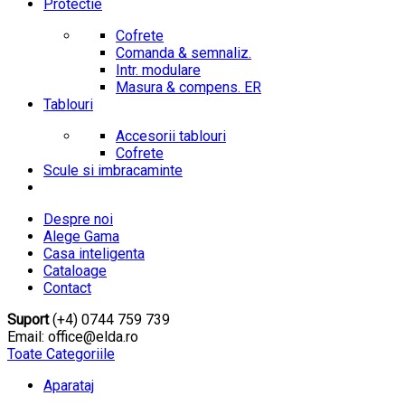
Protectie
Cofrete
Comanda & semnaliz.
Intr. modulare
Masura & compens. ER
Tablouri
Accesorii tablouri
Cofrete
Scule si imbracaminte
Despre noi
Alege Gama
Casa inteligenta
Cataloage
Contact
Suport
(+4) 0744 759 739
Email: office@elda.ro
Toate Categoriile
Aparataj