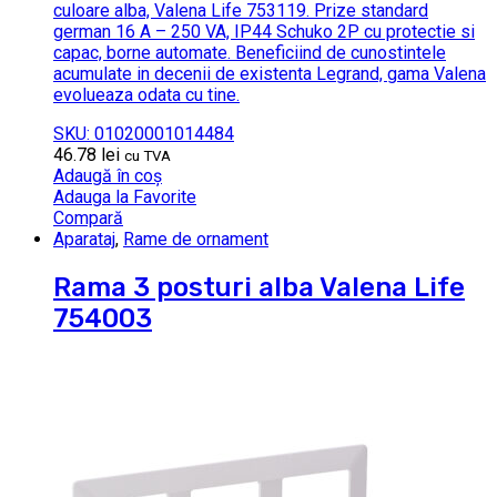
culoare alba, Valena Life 753119. Prize standard
german 16 A – 250 VA, IP44 Schuko 2P cu protectie si
capac, borne automate. Beneficiind de cunostintele
acumulate in decenii de existenta Legrand, gama Valena
evolueaza odata cu tine.
SKU: 01020001014484
46.78
lei
cu TVA
Adaugă în coș
Adauga la Favorite
Compară
Aparataj
,
Rame de ornament
Rama 3 posturi alba Valena Life
754003