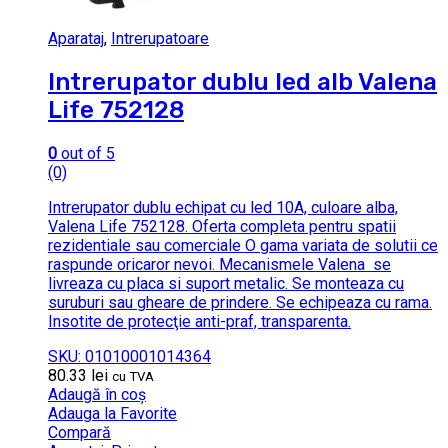
Aparataj
,
Intrerupatoare
Intrerupator dublu led alb Valena
Life 752128
0
out of 5
(0)
Intrerupator dublu echipat cu led 10A, culoare alba,
Valena Life 752128. Oferta completa pentru spatii
rezidentiale sau comerciale O gama variata de solutii ce
raspunde oricaror nevoi. Mecanismele Valena se
livreaza cu placa si suport metalic. Se monteaza cu
suruburi sau gheare de prindere. Se echipeaza cu rama.
Insotite de protecţie anti-praf, transparenta.
SKU: 01010001014364
80.33
lei
cu TVA
Adaugă în coș
Adauga la Favorite
Compară