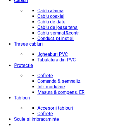
Cabluri
Cablu alarma
Cablu coaxial
Cablu de date
Cablu de joasa tens.
Cablu semnal.&contr.
Conduct. pt.inst.el.
Trasee cabluri
Jgheaburi PVC
Tubulatura din PVC
Protectie
Cofrete
Comanda & semnaliz.
Intr. modulare
Masura & compens. ER
Tablouri
Accesorii tablouri
Cofrete
Scule si imbracaminte