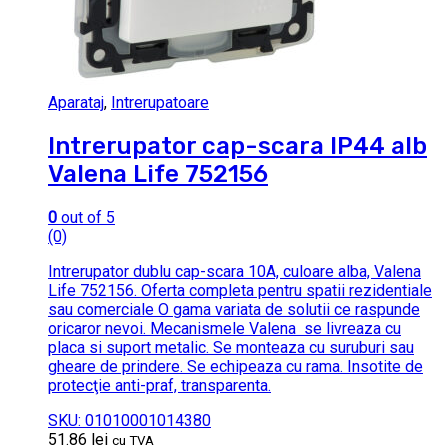
Aparataj
,
Intrerupatoare
Intrerupator cap-scara IP44 alb
Valena Life 752156
0
out of 5
(0)
Intrerupator dublu cap-scara 10A, culoare alba, Valena
Life 752156. Oferta completa pentru spatii rezidentiale
sau comerciale O gama variata de solutii ce raspunde
oricaror nevoi. Mecanismele Valena se livreaza cu
placa si suport metalic. Se monteaza cu suruburi sau
gheare de prindere. Se echipeaza cu rama. Insotite de
protecţie anti-praf, transparenta.
SKU: 01010001014380
51.86
lei
cu TVA