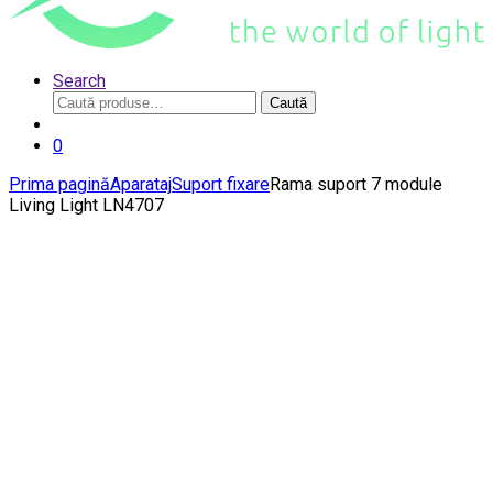
Search
Caută
Caută
după:
0
Prima pagină
Aparataj
Suport fixare
Rama suport 7 module
Living Light LN4707