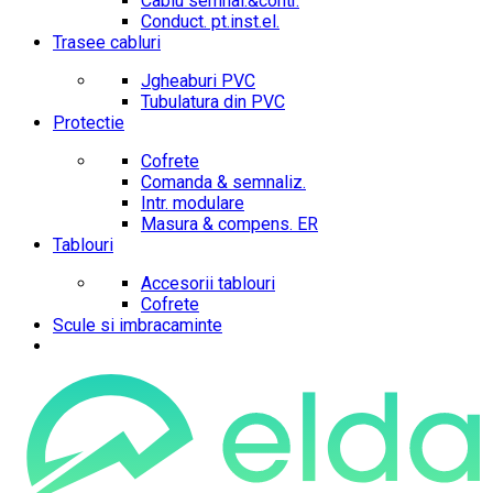
Cablu semnal.&contr.
Conduct. pt.inst.el.
Trasee cabluri
Jgheaburi PVC
Tubulatura din PVC
Protectie
Cofrete
Comanda & semnaliz.
Intr. modulare
Masura & compens. ER
Tablouri
Accesorii tablouri
Cofrete
Scule si imbracaminte