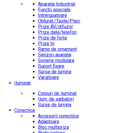
Aparataj Industrial
Functii speciale
Intrerupatoare
Obturat./Taste/Placi
Prize AV/difuzor
Prize date/telefon
Prize de forta
Prize tv
Rame de ornament
Senzori aparataj
Sonerie modulara
Suport fixare
Surse de lumina
Variatoare
Iluminat
Corpuri de iluminat
Ilum. de sarbatori
Surse de lumina
Conectica
Accesorii conectica
Adaptoare
Bloc multipriza
Bride/coliere