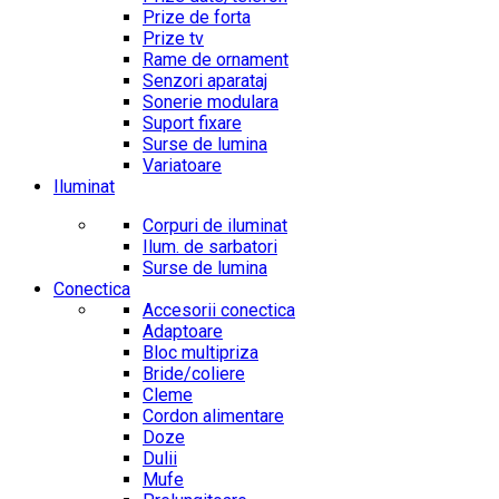
Prize de forta
Prize tv
Rame de ornament
Senzori aparataj
Sonerie modulara
Suport fixare
Surse de lumina
Variatoare
Iluminat
Corpuri de iluminat
Ilum. de sarbatori
Surse de lumina
Conectica
Accesorii conectica
Adaptoare
Bloc multipriza
Bride/coliere
Cleme
Cordon alimentare
Doze
Dulii
Mufe