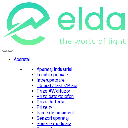
Skip
Skip
to
to
navigation
content
Aparataj
Aparataj Industrial
Functii speciale
Intrerupatoare
Obturat./Taste/Placi
Prize AV/difuzor
Prize date/telefon
Prize de forta
Prize tv
Rame de ornament
Senzori aparataj
Sonerie modulara