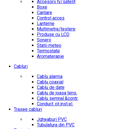
Accesorii tv/satelit
Boxe
Cantare
Control acces
Lanterne
Multimetre/testere
Produse cu LCD
Sonerii
Statii meteo
Termostate
Aromaterapie
Cabluri
Cablu alarma
Cablu coaxial
Cablu de date
Cablu de joasa tens.
Cablu semnal.&contr.
Conduct. pt.inst.el.
Trasee cabluri
Jgheaburi PVC
Tubulatura din PVC