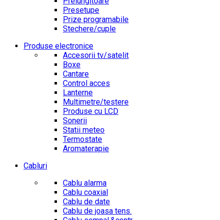
Prelungitoare
Presetupe
Prize programabile
Stechere/cuple
Produse electronice
Accesorii tv/satelit
Boxe
Cantare
Control acces
Lanterne
Multimetre/testere
Produse cu LCD
Sonerii
Statii meteo
Termostate
Aromaterapie
Cabluri
Cablu alarma
Cablu coaxial
Cablu de date
Cablu de joasa tens.