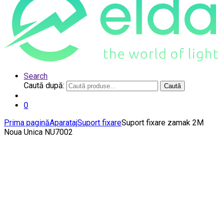
Search
Caută după:
Caută
0
Prima pagină
Aparataj
Suport fixare
Suport fixare zamak 2M
Noua Unica NU7002