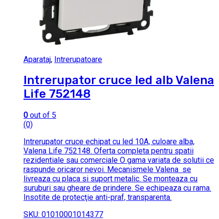
Aparataj
,
Intrerupatoare
Intrerupator cruce led alb Valena
Life 752148
0
out of 5
(0)
Intrerupator cruce echipat cu led 10A, culoare alba,
Valena Life 752148. Oferta completa pentru spatii
rezidentiale sau comerciale O gama variata de solutii ce
raspunde oricaror nevoi. Mecanismele Valena se
livreaza cu placa si suport metalic. Se monteaza cu
suruburi sau gheare de prindere. Se echipeaza cu rama.
Insotite de protecţie anti-praf, transparenta.
SKU: 01010001014377