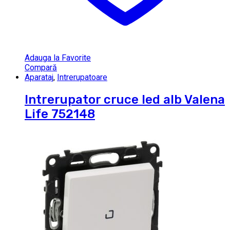
Adauga la Favorite
Compară
Aparataj
,
Intrerupatoare
Intrerupator cruce led alb Valena
Life 752148