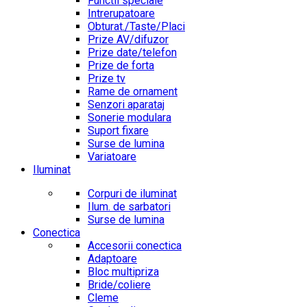
Functii speciale
Intrerupatoare
Obturat./Taste/Placi
Prize AV/difuzor
Prize date/telefon
Prize de forta
Prize tv
Rame de ornament
Senzori aparataj
Sonerie modulara
Suport fixare
Surse de lumina
Variatoare
Iluminat
Corpuri de iluminat
Ilum. de sarbatori
Surse de lumina
Conectica
Accesorii conectica
Adaptoare
Bloc multipriza
Bride/coliere
Cleme