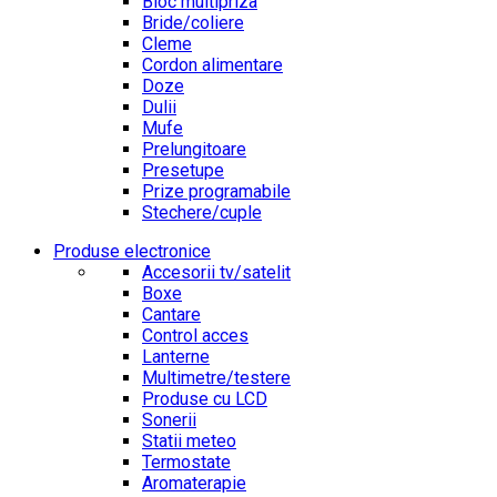
Bloc multipriza
Bride/coliere
Cleme
Cordon alimentare
Doze
Dulii
Mufe
Prelungitoare
Presetupe
Prize programabile
Stechere/cuple
Produse electronice
Accesorii tv/satelit
Boxe
Cantare
Control acces
Lanterne
Multimetre/testere
Produse cu LCD
Sonerii
Statii meteo
Termostate
Aromaterapie