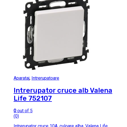
Aparataj
,
Intrerupatoare
Intrerupator cruce alb Valena
Life 752107
0
out of 5
(0)
Intrerupator cruce 10A, culoare alba, Valena Life