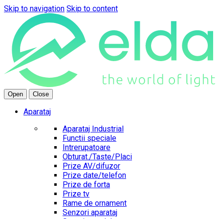
Skip to navigation
Skip to content
Open
Close
Aparataj
Aparataj Industrial
Functii speciale
Intrerupatoare
Obturat./Taste/Placi
Prize AV/difuzor
Prize date/telefon
Prize de forta
Prize tv
Rame de ornament
Senzori aparataj