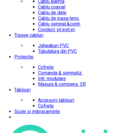
Cablu alarma
Cablu coaxial
Cablu de date
Cablu de joasa tens.
Cablu semnal.&contr.
Conduct. pt.inst.el.
Trasee cabluri
Jgheaburi PVC
Tubulatura din PVC
Protectie
Cofrete
Comanda & semnaliz.
Intr. modulare
Masura & compens. ER
Tablouri
Accesorii tablouri
Cofrete
Scule si imbracaminte