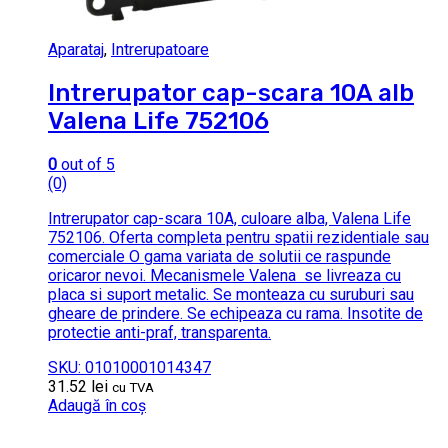
Aparataj
,
Intrerupatoare
Intrerupator cap-scara 10A alb
Valena Life 752106
0
out of 5
(0)
Intrerupator cap-scara 10A, culoare alba, Valena Life
752106. Oferta completa pentru spatii rezidentiale sau
comerciale O gama variata de solutii ce raspunde
oricaror nevoi. Mecanismele Valena se livreaza cu
placa si suport metalic. Se monteaza cu suruburi sau
gheare de prindere. Se echipeaza cu rama. Insotite de
protectie anti-praf, transparenta.
SKU: 01010001014347
31.52
lei
cu TVA
Adaugă în coș