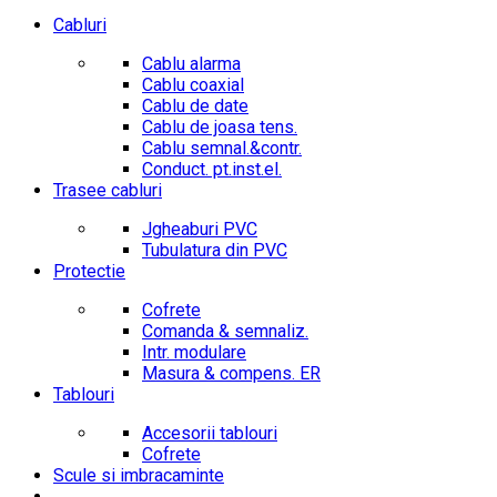
Cabluri
Cablu alarma
Cablu coaxial
Cablu de date
Cablu de joasa tens.
Cablu semnal.&contr.
Conduct. pt.inst.el.
Trasee cabluri
Jgheaburi PVC
Tubulatura din PVC
Protectie
Cofrete
Comanda & semnaliz.
Intr. modulare
Masura & compens. ER
Tablouri
Accesorii tablouri
Cofrete
Scule si imbracaminte