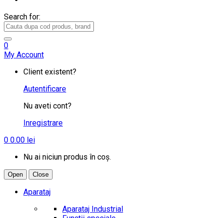
Search for:
0
My Account
Client existent?
Autentificare
Nu aveti cont?
Inregistrare
0
0.00
lei
Nu ai niciun produs în coș.
Open
Close
Aparataj
Aparataj Industrial