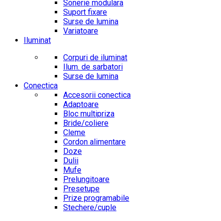
Sonerie modulara
Suport fixare
Surse de lumina
Variatoare
Iluminat
Corpuri de iluminat
Ilum. de sarbatori
Surse de lumina
Conectica
Accesorii conectica
Adaptoare
Bloc multipriza
Bride/coliere
Cleme
Cordon alimentare
Doze
Dulii
Mufe
Prelungitoare
Presetupe
Prize programabile
Stechere/cuple