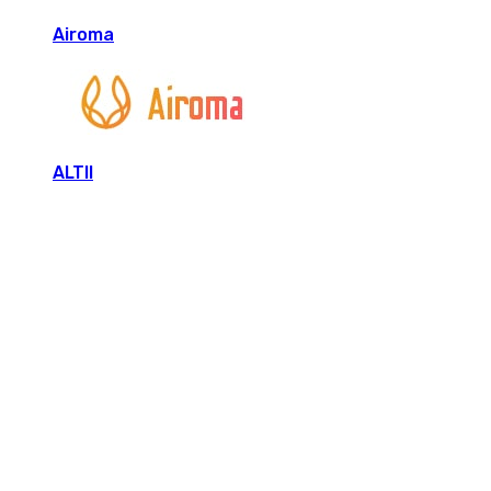
Airoma
ALTII