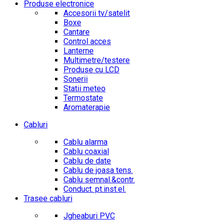
Produse electronice
Accesorii tv/satelit
Boxe
Cantare
Control acces
Lanterne
Multimetre/testere
Produse cu LCD
Sonerii
Statii meteo
Termostate
Aromaterapie
Cabluri
Cablu alarma
Cablu coaxial
Cablu de date
Cablu de joasa tens.
Cablu semnal.&contr.
Conduct. pt.inst.el.
Trasee cabluri
Jgheaburi PVC