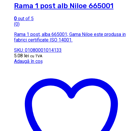
Rama 1 post alb Niloe 665001
0
out of 5
(0)
Rama 1 post, alba 665001; Gama Niloe este produsa in
fabrici certificate ISO 14001.
SKU: 01080001014133
5.08
lei
cu TVA
Adaugă în coș