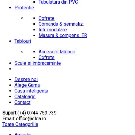
Tubulatura din PVC
Protectie
Cofrete
Comanda & semnaliz.
Intr. modulare
Masura & compens. ER
Tablouri
Accesorii tablouri
Cofrete
Scule si imbracaminte
Despre noi
Alege Gama
Casa inteligenta
Cataloage
Contact
Suport
(+4) 0744 759 739
Email: office@elda.ro
Toate Categoriile
Aparataj