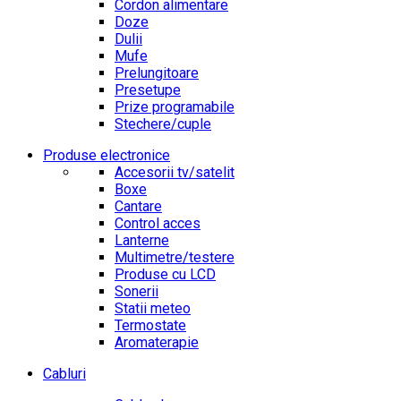
Cordon alimentare
Doze
Dulii
Mufe
Prelungitoare
Presetupe
Prize programabile
Stechere/cuple
Produse electronice
Accesorii tv/satelit
Boxe
Cantare
Control acces
Lanterne
Multimetre/testere
Produse cu LCD
Sonerii
Statii meteo
Termostate
Aromaterapie
Cabluri