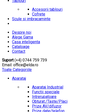
Tablouri
Accesorii tablouri
Cofrete
Scule si imbracaminte
Despre noi
Alege Gama
Casa inteligenta
Cataloage
Contact
Suport
(+4) 0744 759 739
Email: office@elda.ro
Toate Categoriile
Aparataj
Aparataj Industrial
Functii speciale
Intrerupatoare
Obturat./Taste/Placi
Prize AV/difuzor
Prize date/telefon