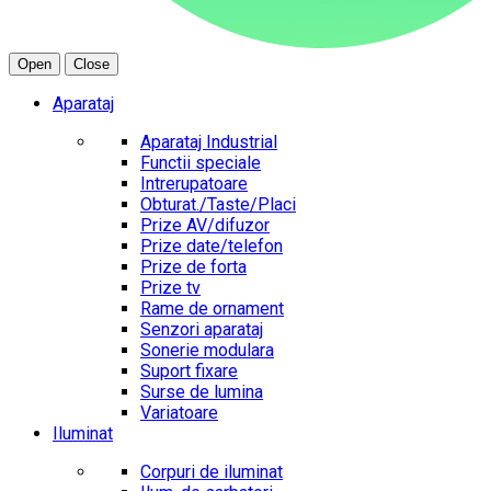
Open
Close
Aparataj
Aparataj Industrial
Functii speciale
Intrerupatoare
Obturat./Taste/Placi
Prize AV/difuzor
Prize date/telefon
Prize de forta
Prize tv
Rame de ornament
Senzori aparataj
Sonerie modulara
Suport fixare
Surse de lumina
Variatoare
Iluminat
Corpuri de iluminat