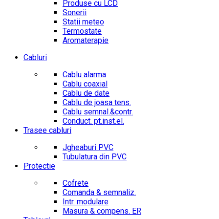
Produse cu LCD
Sonerii
Statii meteo
Termostate
Aromaterapie
Cabluri
Cablu alarma
Cablu coaxial
Cablu de date
Cablu de joasa tens.
Cablu semnal.&contr.
Conduct. pt.inst.el.
Trasee cabluri
Jgheaburi PVC
Tubulatura din PVC
Protectie
Cofrete
Comanda & semnaliz.
Intr. modulare
Masura & compens. ER