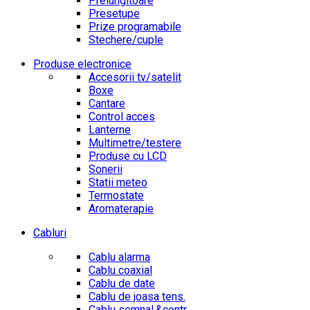
Prelungitoare
Presetupe
Prize programabile
Stechere/cuple
Produse electronice
Accesorii tv/satelit
Boxe
Cantare
Control acces
Lanterne
Multimetre/testere
Produse cu LCD
Sonerii
Statii meteo
Termostate
Aromaterapie
Cabluri
Cablu alarma
Cablu coaxial
Cablu de date
Cablu de joasa tens.
Cablu semnal.&contr.