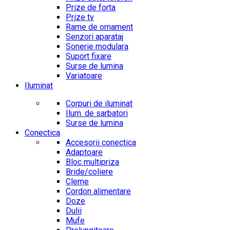
Prize de forta
Prize tv
Rame de ornament
Senzori aparataj
Sonerie modulara
Suport fixare
Surse de lumina
Variatoare
Iluminat
Corpuri de iluminat
Ilum. de sarbatori
Surse de lumina
Conectica
Accesorii conectica
Adaptoare
Bloc multipriza
Bride/coliere
Cleme
Cordon alimentare
Doze
Dulii
Mufe