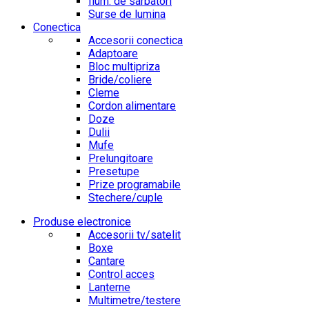
Ilum. de sarbatori
Surse de lumina
Conectica
Accesorii conectica
Adaptoare
Bloc multipriza
Bride/coliere
Cleme
Cordon alimentare
Doze
Dulii
Mufe
Prelungitoare
Presetupe
Prize programabile
Stechere/cuple
Produse electronice
Accesorii tv/satelit
Boxe
Cantare
Control acces
Lanterne
Multimetre/testere