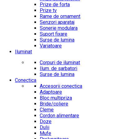
Prize de forta
Prize tv
Rame de ornament
Senzori aparataj
Sonerie modulara
Suport fixare
Surse de lumina
Variatoare
Iluminat
Corpuri de iluminat
Ilum. de sarbatori
Surse de lumina
Conectica
Accesorii conectica
Adaptoare
Bloc multipriza
Bride/coliere
Cleme
Cordon alimentare
Doze
Dulii
Mufe