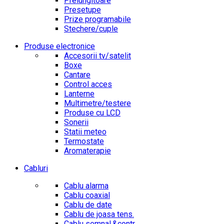
Prelungitoare
Presetupe
Prize programabile
Stechere/cuple
Produse electronice
Accesorii tv/satelit
Boxe
Cantare
Control acces
Lanterne
Multimetre/testere
Produse cu LCD
Sonerii
Statii meteo
Termostate
Aromaterapie
Cabluri
Cablu alarma
Cablu coaxial
Cablu de date
Cablu de joasa tens.
Cablu semnal.&contr.