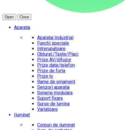
Open
Close
Aparataj
Aparataj Industrial
Functii speciale
Intrerupatoare
Obturat./Taste/Placi
Prize AV/difuzor
Prize date/telefon
Prize de forta
Prize tv
Rame de ornament
Senzori aparataj
Sonerie modulara
Suport fixare
Surse de lumina
Variatoare
Iluminat
Corpuri de iluminat