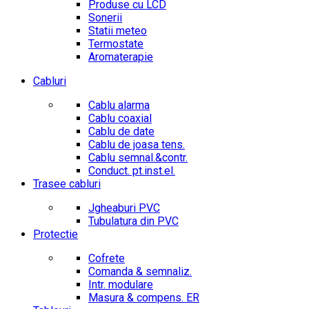
Produse cu LCD
Sonerii
Statii meteo
Termostate
Aromaterapie
Cabluri
Cablu alarma
Cablu coaxial
Cablu de date
Cablu de joasa tens.
Cablu semnal.&contr.
Conduct. pt.inst.el.
Trasee cabluri
Jgheaburi PVC
Tubulatura din PVC
Protectie
Cofrete
Comanda & semnaliz.
Intr. modulare
Masura & compens. ER