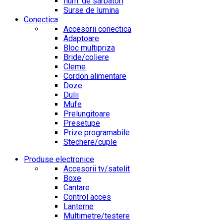
Ilum. de sarbatori
Surse de lumina
Conectica
Accesorii conectica
Adaptoare
Bloc multipriza
Bride/coliere
Cleme
Cordon alimentare
Doze
Dulii
Mufe
Prelungitoare
Presetupe
Prize programabile
Stechere/cuple
Produse electronice
Accesorii tv/satelit
Boxe
Cantare
Control acces
Lanterne
Multimetre/testere