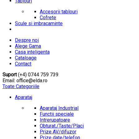
Tablouri
Accesorii tablouri
Cofrete
Scule si imbracaminte
Despre noi
Alege Gama
Casa inteligenta
Cataloage
Contact
Suport
(+4) 0744 759 739
Email: office@elda.ro
Toate Categoriile
Aparataj
Aparataj Industrial
Functii speciale
Intrerupatoare
Obturat./Taste/Placi
Prize AV/difuzor
Prize date/telefon