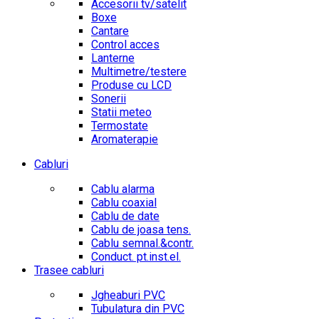
Accesorii tv/satelit
Boxe
Cantare
Control acces
Lanterne
Multimetre/testere
Produse cu LCD
Sonerii
Statii meteo
Termostate
Aromaterapie
Cabluri
Cablu alarma
Cablu coaxial
Cablu de date
Cablu de joasa tens.
Cablu semnal.&contr.
Conduct. pt.inst.el.
Trasee cabluri
Jgheaburi PVC
Tubulatura din PVC