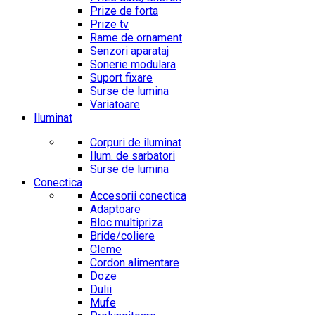
Prize de forta
Prize tv
Rame de ornament
Senzori aparataj
Sonerie modulara
Suport fixare
Surse de lumina
Variatoare
Iluminat
Corpuri de iluminat
Ilum. de sarbatori
Surse de lumina
Conectica
Accesorii conectica
Adaptoare
Bloc multipriza
Bride/coliere
Cleme
Cordon alimentare
Doze
Dulii
Mufe