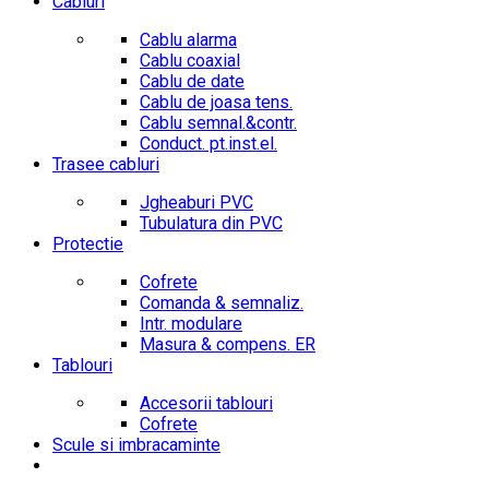
Cabluri
Cablu alarma
Cablu coaxial
Cablu de date
Cablu de joasa tens.
Cablu semnal.&contr.
Conduct. pt.inst.el.
Trasee cabluri
Jgheaburi PVC
Tubulatura din PVC
Protectie
Cofrete
Comanda & semnaliz.
Intr. modulare
Masura & compens. ER
Tablouri
Accesorii tablouri
Cofrete
Scule si imbracaminte