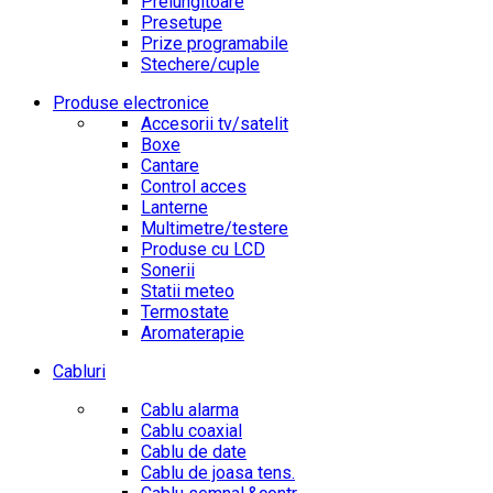
Prelungitoare
Presetupe
Prize programabile
Stechere/cuple
Produse electronice
Accesorii tv/satelit
Boxe
Cantare
Control acces
Lanterne
Multimetre/testere
Produse cu LCD
Sonerii
Statii meteo
Termostate
Aromaterapie
Cabluri
Cablu alarma
Cablu coaxial
Cablu de date
Cablu de joasa tens.