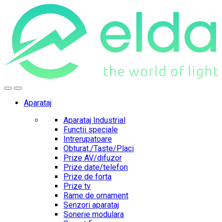
Skip
Skip
to
to
navigation
content
Aparataj
Aparataj Industrial
Functii speciale
Intrerupatoare
Obturat./Taste/Placi
Prize AV/difuzor
Prize date/telefon
Prize de forta
Prize tv
Rame de ornament
Senzori aparataj
Sonerie modulara