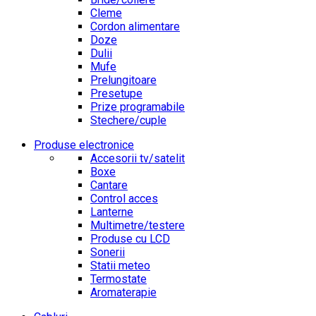
Cleme
Cordon alimentare
Doze
Dulii
Mufe
Prelungitoare
Presetupe
Prize programabile
Stechere/cuple
Produse electronice
Accesorii tv/satelit
Boxe
Cantare
Control acces
Lanterne
Multimetre/testere
Produse cu LCD
Sonerii
Statii meteo
Termostate
Aromaterapie