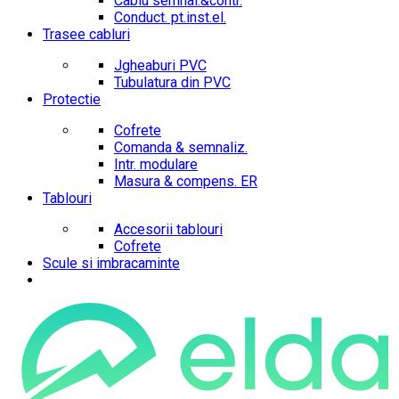
Cablu semnal.&contr.
Conduct. pt.inst.el.
Trasee cabluri
Jgheaburi PVC
Tubulatura din PVC
Protectie
Cofrete
Comanda & semnaliz.
Intr. modulare
Masura & compens. ER
Tablouri
Accesorii tablouri
Cofrete
Scule si imbracaminte