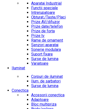
Aparataj Industrial
Functii speciale
Intrerupatoare
Obturat./Taste/Placi
Prize AV/difuzor
Prize date/telefon
Prize de forta
Prize tv
Rame de ornament
Senzori aparataj
Sonerie modulara
Suport fixare
Surse de lumina
Variatoare
Iluminat
Corpuri de iluminat
Ilum. de sarbatori
Surse de lumina
Conectica
Accesorii conectica
Adaptoare
Bloc multipriza
Bride/coliere