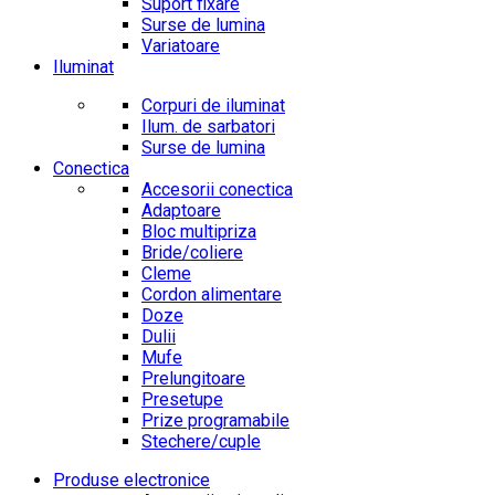
Suport fixare
Surse de lumina
Variatoare
Iluminat
Corpuri de iluminat
Ilum. de sarbatori
Surse de lumina
Conectica
Accesorii conectica
Adaptoare
Bloc multipriza
Bride/coliere
Cleme
Cordon alimentare
Doze
Dulii
Mufe
Prelungitoare
Presetupe
Prize programabile
Stechere/cuple
Produse electronice