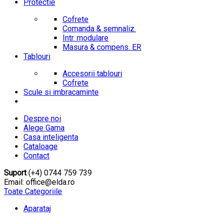
Protectie
Cofrete
Comanda & semnaliz.
Intr. modulare
Masura & compens. ER
Tablouri
Accesorii tablouri
Cofrete
Scule si imbracaminte
Despre noi
Alege Gama
Casa inteligenta
Cataloage
Contact
Suport
(+4) 0744 759 739
Email: office@elda.ro
Toate Categoriile
Aparataj