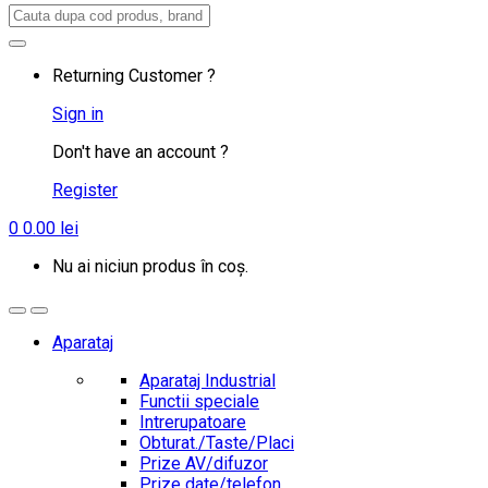
Search
for:
Returning Customer ?
Sign in
Don't have an account ?
Register
0
0.00
lei
Nu ai niciun produs în coș.
Aparataj
Aparataj Industrial
Functii speciale
Intrerupatoare
Obturat./Taste/Placi
Prize AV/difuzor
Prize date/telefon