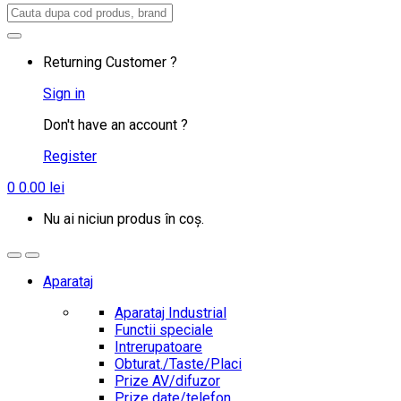
Search
for:
Returning Customer ?
Sign in
Don't have an account ?
Register
0
0.00
lei
Nu ai niciun produs în coș.
Aparataj
Aparataj Industrial
Functii speciale
Intrerupatoare
Obturat./Taste/Placi
Prize AV/difuzor
Prize date/telefon