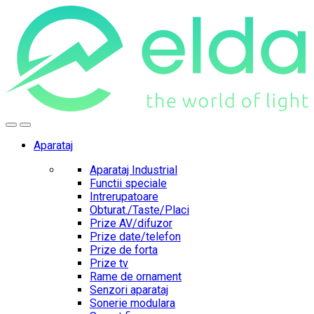
Skip
Skip
to
to
navigation
content
Aparataj
Aparataj Industrial
Functii speciale
Intrerupatoare
Obturat./Taste/Placi
Prize AV/difuzor
Prize date/telefon
Prize de forta
Prize tv
Rame de ornament
Senzori aparataj
Sonerie modulara