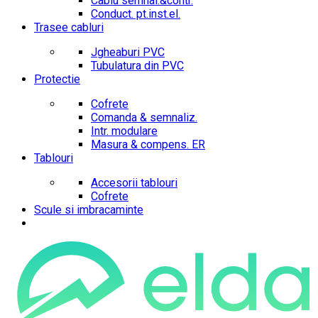
Cablu semnal.&contr.
Conduct. pt.inst.el.
Trasee cabluri
Jgheaburi PVC
Tubulatura din PVC
Protectie
Cofrete
Comanda & semnaliz.
Intr. modulare
Masura & compens. ER
Tablouri
Accesorii tablouri
Cofrete
Scule si imbracaminte