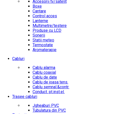
Accesorii tv/satelit
Boxe
Cantare
Control acces
Lanterne
Multimetre/testere
Produse cu LCD
Sonerii
Statii meteo
Termostate
Aromaterapie
Cabluri
Cablu alarma
Cablu coaxial
Cablu de date
Cablu de joasa tens.
Cablu semnal.&contr.
Conduct. pt.inst.el.
Trasee cabluri
Jgheaburi PVC
Tubulatura din PVC