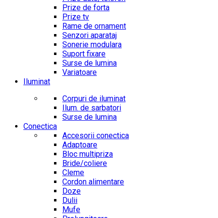
Prize de forta
Prize tv
Rame de ornament
Senzori aparataj
Sonerie modulara
Suport fixare
Surse de lumina
Variatoare
Iluminat
Corpuri de iluminat
Ilum. de sarbatori
Surse de lumina
Conectica
Accesorii conectica
Adaptoare
Bloc multipriza
Bride/coliere
Cleme
Cordon alimentare
Doze
Dulii
Mufe