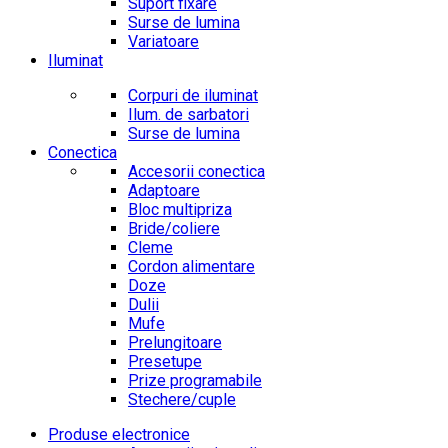
Suport fixare
Surse de lumina
Variatoare
Iluminat
Corpuri de iluminat
Ilum. de sarbatori
Surse de lumina
Conectica
Accesorii conectica
Adaptoare
Bloc multipriza
Bride/coliere
Cleme
Cordon alimentare
Doze
Dulii
Mufe
Prelungitoare
Presetupe
Prize programabile
Stechere/cuple
Produse electronice