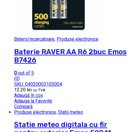
Baterii/incarcatoare
,
Produse electronice
Baterie RAVER AA R6 2buc Emos
B7426
0
out of 5
(0)
SKU: 04020003105004
12.20
lei
cu TVA
Adaugă în coș
Adauga la Favorite
Compară
Produse electronice
,
Statii meteo
Statie meteo digitala cu fir