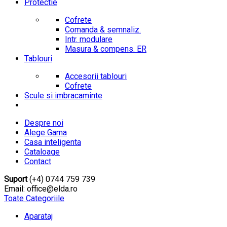
Protectie
Cofrete
Comanda & semnaliz.
Intr. modulare
Masura & compens. ER
Tablouri
Accesorii tablouri
Cofrete
Scule si imbracaminte
Despre noi
Alege Gama
Casa inteligenta
Cataloage
Contact
Suport
(+4) 0744 759 739
Email: office@elda.ro
Toate Categoriile
Aparataj