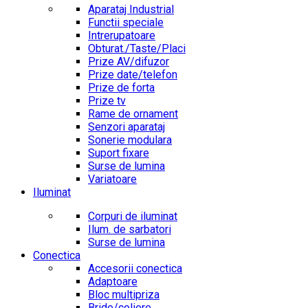
Aparataj Industrial
Functii speciale
Intrerupatoare
Obturat./Taste/Placi
Prize AV/difuzor
Prize date/telefon
Prize de forta
Prize tv
Rame de ornament
Senzori aparataj
Sonerie modulara
Suport fixare
Surse de lumina
Variatoare
Iluminat
Corpuri de iluminat
Ilum. de sarbatori
Surse de lumina
Conectica
Accesorii conectica
Adaptoare
Bloc multipriza
Bride/coliere