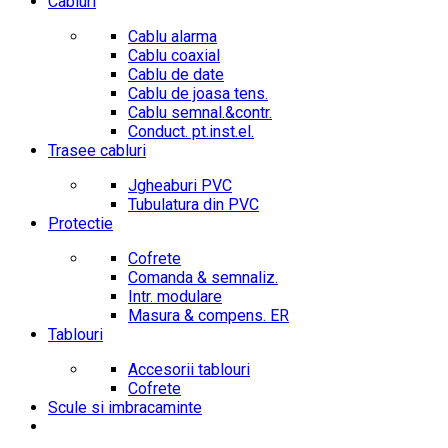
Cabluri
Cablu alarma
Cablu coaxial
Cablu de date
Cablu de joasa tens.
Cablu semnal.&contr.
Conduct. pt.inst.el.
Trasee cabluri
Jgheaburi PVC
Tubulatura din PVC
Protectie
Cofrete
Comanda & semnaliz.
Intr. modulare
Masura & compens. ER
Tablouri
Accesorii tablouri
Cofrete
Scule si imbracaminte