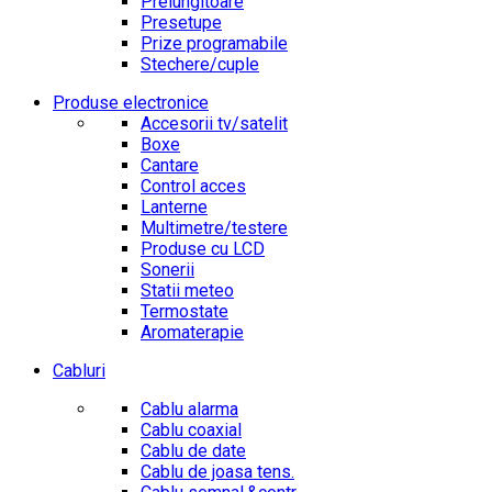
Prelungitoare
Presetupe
Prize programabile
Stechere/cuple
Produse electronice
Accesorii tv/satelit
Boxe
Cantare
Control acces
Lanterne
Multimetre/testere
Produse cu LCD
Sonerii
Statii meteo
Termostate
Aromaterapie
Cabluri
Cablu alarma
Cablu coaxial
Cablu de date
Cablu de joasa tens.