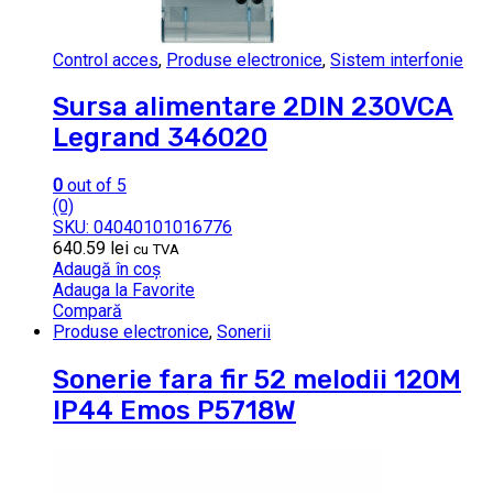
Control acces
,
Produse electronice
,
Sistem interfonie
Sursa alimentare 2DIN 230VCA
Legrand 346020
0
out of 5
(0)
SKU: 04040101016776
640.59
lei
cu TVA
Adaugă în coș
Adauga la Favorite
Compară
Produse electronice
,
Sonerii
Sonerie fara fir 52 melodii 120M
IP44 Emos P5718W