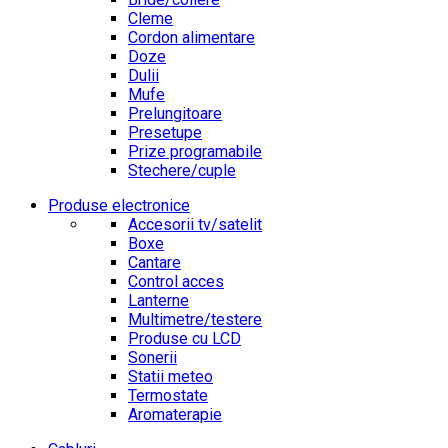
Cleme
Cordon alimentare
Doze
Dulii
Mufe
Prelungitoare
Presetupe
Prize programabile
Stechere/cuple
Produse electronice
Accesorii tv/satelit
Boxe
Cantare
Control acces
Lanterne
Multimetre/testere
Produse cu LCD
Sonerii
Statii meteo
Termostate
Aromaterapie