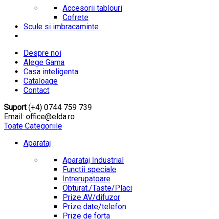
Accesorii tablouri
Cofrete
Scule si imbracaminte
Despre noi
Alege Gama
Casa inteligenta
Cataloage
Contact
Suport
(+4) 0744 759 739
Email: office@elda.ro
Toate Categoriile
Aparataj
Aparataj Industrial
Functii speciale
Intrerupatoare
Obturat./Taste/Placi
Prize AV/difuzor
Prize date/telefon
Prize de forta