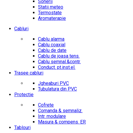
Sonerii
Statii meteo
Termostate
Aromaterapie
Cabluri
Cablu alarma
Cablu coaxial
Cablu de date
Cablu de joasa tens.
Cablu semnal.&contr.
Conduct. pt.inst.el.
Trasee cabluri
Jgheaburi PVC
Tubulatura din PVC
Protectie
Cofrete
Comanda & semnaliz.
Intr. modulare
Masura & compens. ER
Tablouri