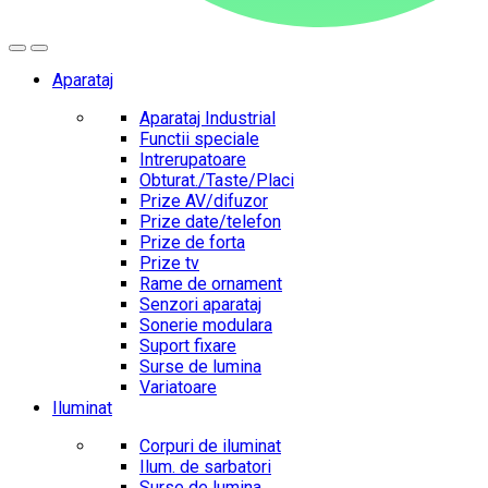
Aparataj
Aparataj Industrial
Functii speciale
Intrerupatoare
Obturat./Taste/Placi
Prize AV/difuzor
Prize date/telefon
Prize de forta
Prize tv
Rame de ornament
Senzori aparataj
Sonerie modulara
Suport fixare
Surse de lumina
Variatoare
Iluminat
Corpuri de iluminat
Ilum. de sarbatori
Surse de lumina