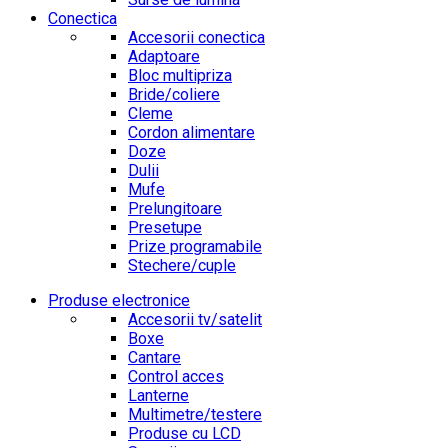
Conectica
Accesorii conectica
Adaptoare
Bloc multipriza
Bride/coliere
Cleme
Cordon alimentare
Doze
Dulii
Mufe
Prelungitoare
Presetupe
Prize programabile
Stechere/cuple
Produse electronice
Accesorii tv/satelit
Boxe
Cantare
Control acces
Lanterne
Multimetre/testere
Produse cu LCD