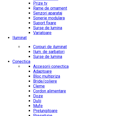
Prize tv
Rame de ornament
Senzori aparataj
Sonerie modulara
Suport fixare
Surse de lumina
Variatoare
Iluminat
Corpuri de iluminat
Ilum. de sarbatori
Surse de lumina
Conectica
Accesorii conectica
Adaptoare
Bloc multipriza
Bride/coliere
Cleme
Cordon alimentare
Doze
Dulii
Mufe
Prelungitoare
Presetupe