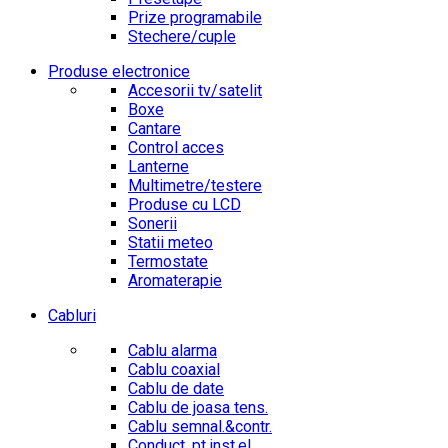
Prize programabile
Stechere/cuple
Produse electronice
Accesorii tv/satelit
Boxe
Cantare
Control acces
Lanterne
Multimetre/testere
Produse cu LCD
Sonerii
Statii meteo
Termostate
Aromaterapie
Cabluri
Cablu alarma
Cablu coaxial
Cablu de date
Cablu de joasa tens.
Cablu semnal.&contr.
Conduct. pt.inst.el.