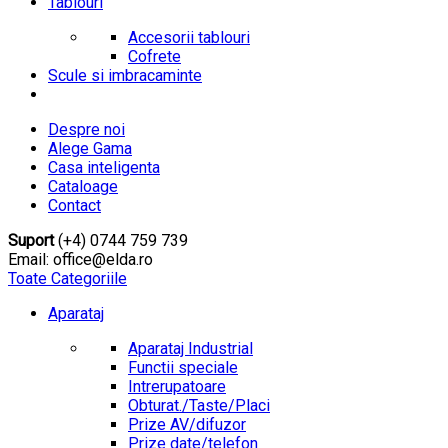
Tablouri
Accesorii tablouri
Cofrete
Scule si imbracaminte
Despre noi
Alege Gama
Casa inteligenta
Cataloage
Contact
Suport
(+4) 0744 759 739
Email: office@elda.ro
Toate Categoriile
Aparataj
Aparataj Industrial
Functii speciale
Intrerupatoare
Obturat./Taste/Placi
Prize AV/difuzor
Prize date/telefon