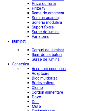
Prize de forta
Prize tv
Rame de ornament
Senzori aparataj
Sonerie modulara
Suport fixare
Surse de lumina
Variatoare
Iluminat
Corpuri de iluminat
Ilum. de sarbatori
Surse de lumina
Conectica
Accesorii conectica
Adaptoare
Bloc multipriza
Bride/coliere
Cleme
Cordon alimentare
Doze
Dulii
Mufe