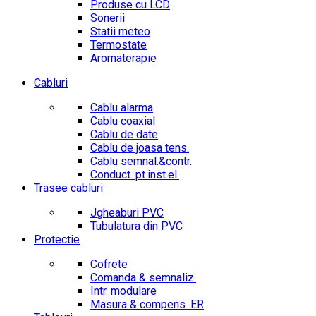
Produse cu LCD
Sonerii
Statii meteo
Termostate
Aromaterapie
Cabluri
Cablu alarma
Cablu coaxial
Cablu de date
Cablu de joasa tens.
Cablu semnal.&contr.
Conduct. pt.inst.el.
Trasee cabluri
Jgheaburi PVC
Tubulatura din PVC
Protectie
Cofrete
Comanda & semnaliz.
Intr. modulare
Masura & compens. ER