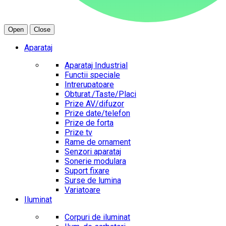
Open
Close
Aparataj
Aparataj Industrial
Functii speciale
Intrerupatoare
Obturat./Taste/Placi
Prize AV/difuzor
Prize date/telefon
Prize de forta
Prize tv
Rame de ornament
Senzori aparataj
Sonerie modulara
Suport fixare
Surse de lumina
Variatoare
Iluminat
Corpuri de iluminat