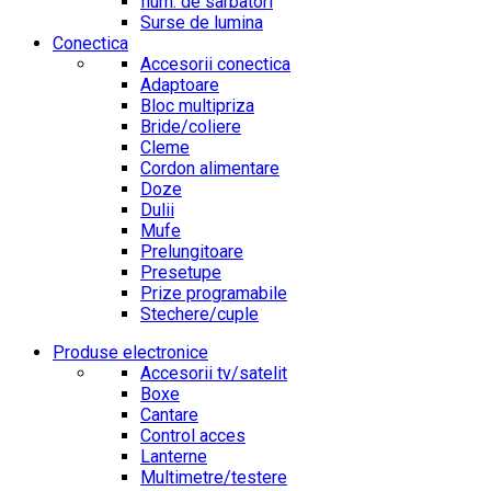
Ilum. de sarbatori
Surse de lumina
Conectica
Accesorii conectica
Adaptoare
Bloc multipriza
Bride/coliere
Cleme
Cordon alimentare
Doze
Dulii
Mufe
Prelungitoare
Presetupe
Prize programabile
Stechere/cuple
Produse electronice
Accesorii tv/satelit
Boxe
Cantare
Control acces
Lanterne
Multimetre/testere