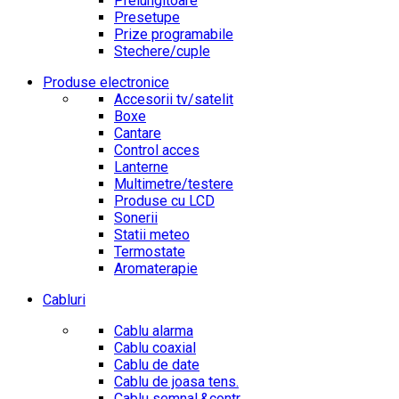
Prelungitoare
Presetupe
Prize programabile
Stechere/cuple
Produse electronice
Accesorii tv/satelit
Boxe
Cantare
Control acces
Lanterne
Multimetre/testere
Produse cu LCD
Sonerii
Statii meteo
Termostate
Aromaterapie
Cabluri
Cablu alarma
Cablu coaxial
Cablu de date
Cablu de joasa tens.
Cablu semnal.&contr.