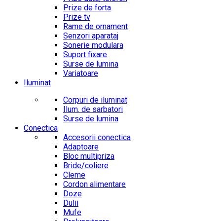
Prize de forta
Prize tv
Rame de ornament
Senzori aparataj
Sonerie modulara
Suport fixare
Surse de lumina
Variatoare
Iluminat
Corpuri de iluminat
Ilum. de sarbatori
Surse de lumina
Conectica
Accesorii conectica
Adaptoare
Bloc multipriza
Bride/coliere
Cleme
Cordon alimentare
Doze
Dulii
Mufe