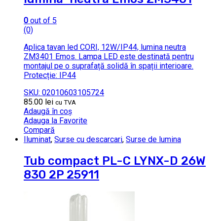
0
out of 5
(0)
Aplica tavan led CORI, 12W/IP44, lumina neutra
ZM3401 Emos. Lampa LED este destinată pentru
montajul pe o suprafață solidă în spații interioare.
Protecție: IP44
SKU: 02010603105724
85.00
lei
cu TVA
Adaugă în coș
Adauga la Favorite
Compară
Iluminat
,
Surse cu descarcari
,
Surse de lumina
Tub compact PL-C LYNX-D 26W
830 2P 25911