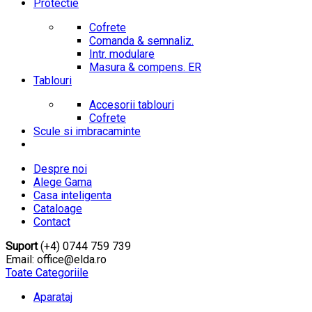
Protectie
Cofrete
Comanda & semnaliz.
Intr. modulare
Masura & compens. ER
Tablouri
Accesorii tablouri
Cofrete
Scule si imbracaminte
Despre noi
Alege Gama
Casa inteligenta
Cataloage
Contact
Suport
(+4) 0744 759 739
Email: office@elda.ro
Toate Categoriile
Aparataj