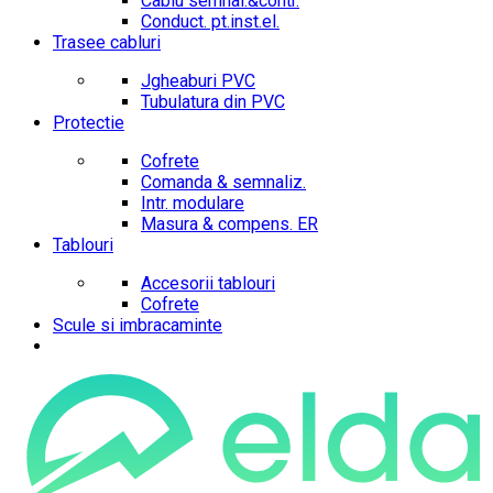
Cablu semnal.&contr.
Conduct. pt.inst.el.
Trasee cabluri
Jgheaburi PVC
Tubulatura din PVC
Protectie
Cofrete
Comanda & semnaliz.
Intr. modulare
Masura & compens. ER
Tablouri
Accesorii tablouri
Cofrete
Scule si imbracaminte