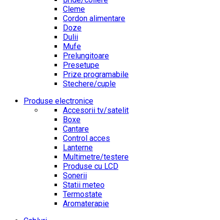
Cleme
Cordon alimentare
Doze
Dulii
Mufe
Prelungitoare
Presetupe
Prize programabile
Stechere/cuple
Produse electronice
Accesorii tv/satelit
Boxe
Cantare
Control acces
Lanterne
Multimetre/testere
Produse cu LCD
Sonerii
Statii meteo
Termostate
Aromaterapie