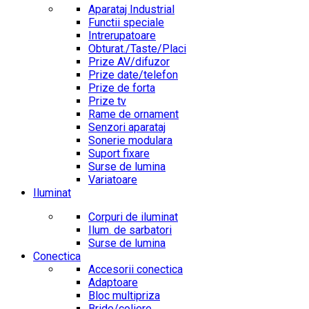
Aparataj Industrial
Functii speciale
Intrerupatoare
Obturat./Taste/Placi
Prize AV/difuzor
Prize date/telefon
Prize de forta
Prize tv
Rame de ornament
Senzori aparataj
Sonerie modulara
Suport fixare
Surse de lumina
Variatoare
Iluminat
Corpuri de iluminat
Ilum. de sarbatori
Surse de lumina
Conectica
Accesorii conectica
Adaptoare
Bloc multipriza
Bride/coliere