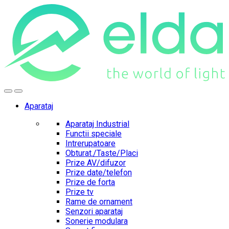
Skip
Skip
to
to
navigation
content
Aparataj
Aparataj Industrial
Functii speciale
Intrerupatoare
Obturat./Taste/Placi
Prize AV/difuzor
Prize date/telefon
Prize de forta
Prize tv
Rame de ornament
Senzori aparataj
Sonerie modulara