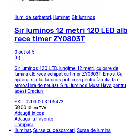
Ilum. de sarbatori
,
Iluminat
,
Sir luminos
Sir luminos 12 metri 120 LED alb
rece timer ZY0803T
0
out of 5
(0)
Sir luminos 120 LED, lungime 12 metri, culoare de
lumina alb rece echipat cu timer ZY0803T, Emos. Cu
ajutorul sirului luminos poti crea pentru familia ta o
atmosfera de neuitat. Sirul luminos Must Have pentru
acest Craciun.
SKU: 02030203105472
58.00
lei
cu TVA
Adaugă în coș
Adauga la Favorite
Compară
Iluminat
,
Surse cu descarcari
,
Surse de lumina