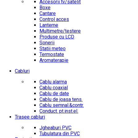
Accesorii tv/satelit
Boxe
Cantare
Control acces
Lanterne
Multimetre/testere
Produse cu LCD
Sonerii
Statii meteo
Termostate
Aromaterapie
Cabluri
Cablu alarma
Cablu coaxial
Cablu de date
Cablu de joasa tens.
Cablu semnal.&contr.
Conduct. pt.inst.el.
Trasee cabluri
Jgheaburi PVC
Tubulatura din PVC