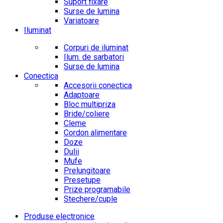
Suport fixare
Surse de lumina
Variatoare
Iluminat
Corpuri de iluminat
Ilum. de sarbatori
Surse de lumina
Conectica
Accesorii conectica
Adaptoare
Bloc multipriza
Bride/coliere
Cleme
Cordon alimentare
Doze
Dulii
Mufe
Prelungitoare
Presetupe
Prize programabile
Stechere/cuple
Produse electronice