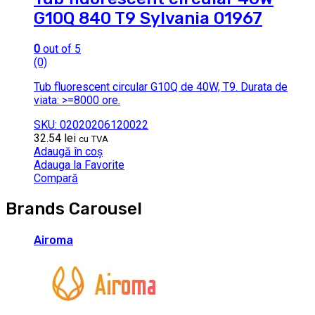
G10Q 840 T9 Sylvania 01967
0
out of 5
(0)
Tub fluorescent circular G10Q de 40W, T9. Durata de
viata: >=8000 ore.
SKU: 02020206120022
32.54
lei
cu TVA
Adaugă în coș
Adauga la Favorite
Compară
Brands Carousel
Airoma