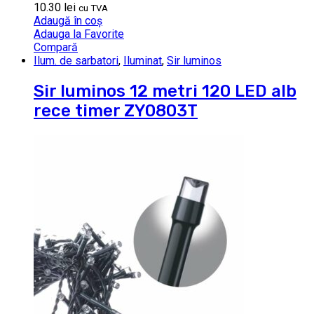
10.30
lei
cu TVA
Adaugă în coș
Adauga la Favorite
Compară
Ilum. de sarbatori
,
Iluminat
,
Sir luminos
Sir luminos 12 metri 120 LED alb
rece timer ZY0803T