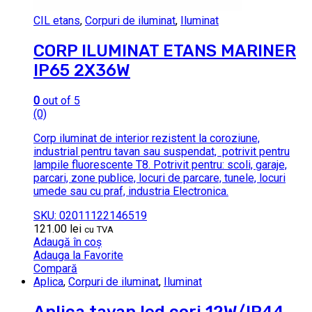
CIL etans
,
Corpuri de iluminat
,
Iluminat
CORP ILUMINAT ETANS MARINER
IP65 2X36W
0
out of 5
(0)
Corp iluminat de interior rezistent la coroziune,
industrial pentru tavan sau suspendat, potrivit pentru
lampile fluorescente T8. Potrivit pentru: scoli, garaje,
parcari, zone publice, locuri de parcare, tunele, locuri
umede sau cu praf, industria Electronica.
SKU: 02011122146519
121.00
lei
cu TVA
Adaugă în coș
Adauga la Favorite
Compară
Aplica
,
Corpuri de iluminat
,
Iluminat
Aplica tavan led cori 12W/IP44