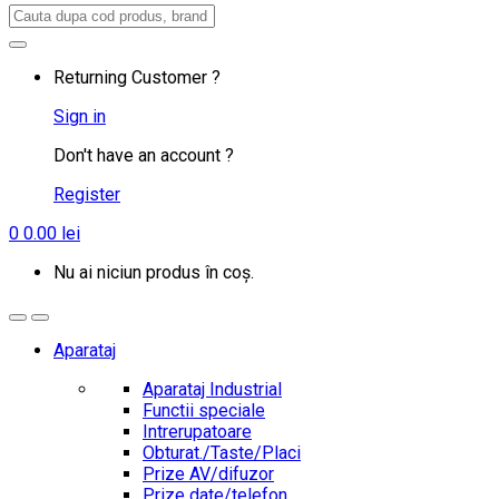
Search
for:
Returning Customer ?
Sign in
Don't have an account ?
Register
0
0.00
lei
Nu ai niciun produs în coș.
Aparataj
Aparataj Industrial
Functii speciale
Intrerupatoare
Obturat./Taste/Placi
Prize AV/difuzor
Prize date/telefon