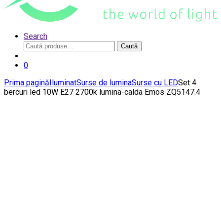
Search
Caută
Caută
după:
0
Prima pagină
Iluminat
Surse de lumina
Surse cu LED
Set 4
bercuri led 10W E27 2700k lumina-calda Emos ZQ5147.4