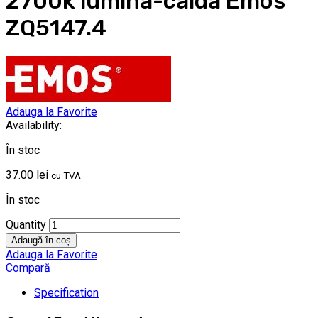
2700k lumina-calda Emos
ZQ5147.4
Adauga la Favorite
Availability:
În stoc
37.00
lei
cu TVA
În stoc
Quantity
Adaugă în coș
Adauga la Favorite
Compară
Specification