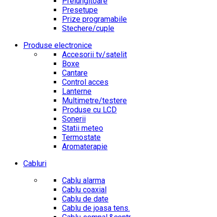
Prelungitoare
Presetupe
Prize programabile
Stechere/cuple
Produse electronice
Accesorii tv/satelit
Boxe
Cantare
Control acces
Lanterne
Multimetre/testere
Produse cu LCD
Sonerii
Statii meteo
Termostate
Aromaterapie
Cabluri
Cablu alarma
Cablu coaxial
Cablu de date
Cablu de joasa tens.