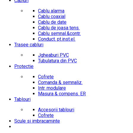
Cabluri
Cablu alarma
Cablu coaxial
Cablu de date
Cablu de joasa tens.
Cablu semnal.&contr.
Conduct. pt.inst.el.
Trasee cabluri
Jgheaburi PVC
Tubulatura din PVC
Protectie
Cofrete
Comanda & semnaliz.
Intr. modulare
Masura & compens. ER
Tablouri
Accesorii tablouri
Cofrete
Scule si imbracaminte