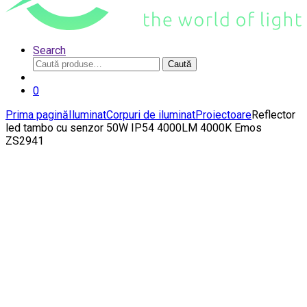
Search
Caută
Caută
după:
0
Prima pagină
Iluminat
Corpuri de iluminat
Proiectoare
Reflector
led tambo cu senzor 50W IP54 4000LM 4000K Emos
ZS2941