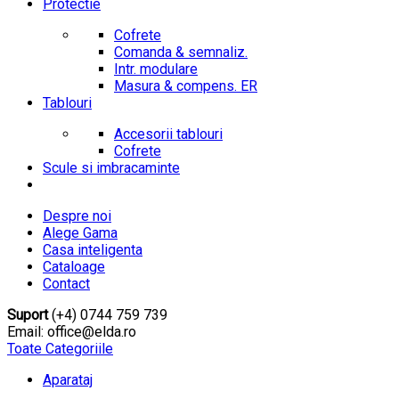
Protectie
Cofrete
Comanda & semnaliz.
Intr. modulare
Masura & compens. ER
Tablouri
Accesorii tablouri
Cofrete
Scule si imbracaminte
Despre noi
Alege Gama
Casa inteligenta
Cataloage
Contact
Suport
(+4) 0744 759 739
Email: office@elda.ro
Toate Categoriile
Aparataj