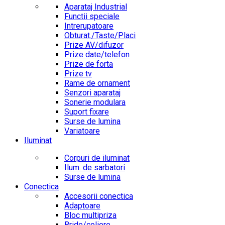
Aparataj Industrial
Functii speciale
Intrerupatoare
Obturat./Taste/Placi
Prize AV/difuzor
Prize date/telefon
Prize de forta
Prize tv
Rame de ornament
Senzori aparataj
Sonerie modulara
Suport fixare
Surse de lumina
Variatoare
Iluminat
Corpuri de iluminat
Ilum. de sarbatori
Surse de lumina
Conectica
Accesorii conectica
Adaptoare
Bloc multipriza
Bride/coliere