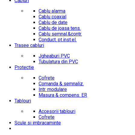
Cabluri
Cablu alarma
Cablu coaxial
Cablu de date
Cablu de joasa tens.
Cablu semnal.&contr.
Conduct. pt.inst.el.
Trasee cabluri
Jgheaburi PVC
Tubulatura din PVC
Protectie
Cofrete
Comanda & semnaliz.
Intr. modulare
Masura & compens. ER
Tablouri
Accesorii tablouri
Cofrete
Scule si imbracaminte