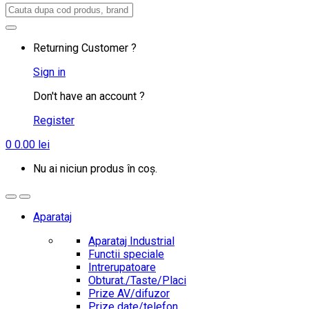
Search
for:
Returning Customer ?
Sign in
Don't have an account ?
Register
0
0.00
lei
Nu ai niciun produs în coș.
Aparataj
Aparataj Industrial
Functii speciale
Intrerupatoare
Obturat./Taste/Placi
Prize AV/difuzor
Prize date/telefon