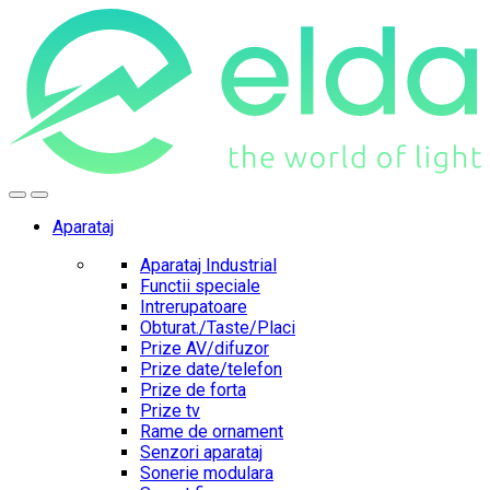
Skip
Skip
to
to
navigation
content
Aparataj
Aparataj Industrial
Functii speciale
Intrerupatoare
Obturat./Taste/Placi
Prize AV/difuzor
Prize date/telefon
Prize de forta
Prize tv
Rame de ornament
Senzori aparataj
Sonerie modulara