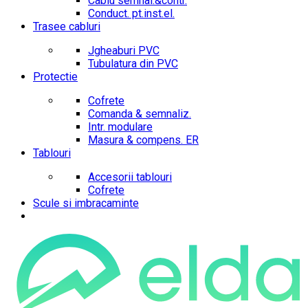
Cablu semnal.&contr.
Conduct. pt.inst.el.
Trasee cabluri
Jgheaburi PVC
Tubulatura din PVC
Protectie
Cofrete
Comanda & semnaliz.
Intr. modulare
Masura & compens. ER
Tablouri
Accesorii tablouri
Cofrete
Scule si imbracaminte