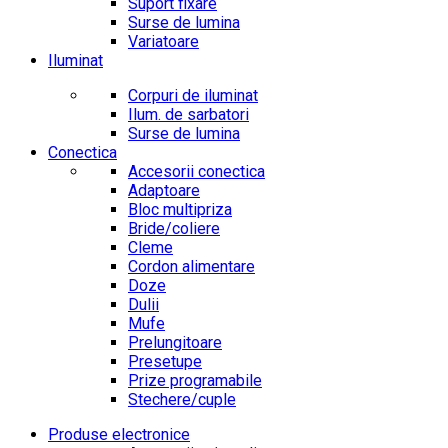
Suport fixare
Surse de lumina
Variatoare
Iluminat
Corpuri de iluminat
Ilum. de sarbatori
Surse de lumina
Conectica
Accesorii conectica
Adaptoare
Bloc multipriza
Bride/coliere
Cleme
Cordon alimentare
Doze
Dulii
Mufe
Prelungitoare
Presetupe
Prize programabile
Stechere/cuple
Produse electronice