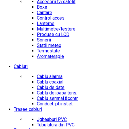
Accesorii tv/satelit
Boxe
Cantare
Control acces
Lanterne
Multimetre/testere
Produse cu LCD
Sonerii
Statii meteo
Termostate
Aromaterapie
Cabluri
Cablu alarma
Cablu coaxial
Cablu de date
Cablu de joasa tens.
Cablu semnal.&contr.
Conduct. pt.inst.el.
Trasee cabluri
Jgheaburi PVC
Tubulatura din PVC