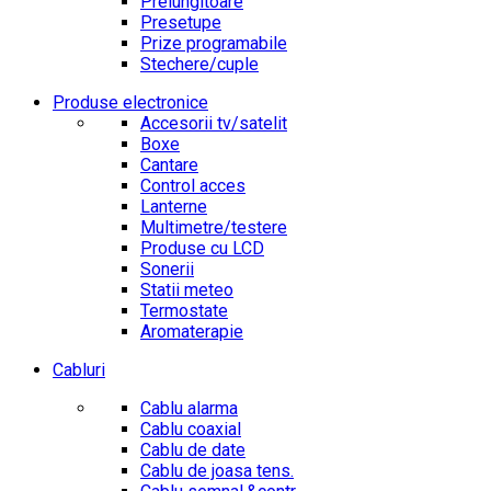
Prelungitoare
Presetupe
Prize programabile
Stechere/cuple
Produse electronice
Accesorii tv/satelit
Boxe
Cantare
Control acces
Lanterne
Multimetre/testere
Produse cu LCD
Sonerii
Statii meteo
Termostate
Aromaterapie
Cabluri
Cablu alarma
Cablu coaxial
Cablu de date
Cablu de joasa tens.