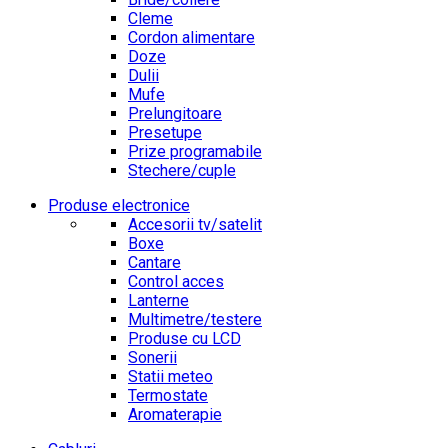
Cleme
Cordon alimentare
Doze
Dulii
Mufe
Prelungitoare
Presetupe
Prize programabile
Stechere/cuple
Produse electronice
Accesorii tv/satelit
Boxe
Cantare
Control acces
Lanterne
Multimetre/testere
Produse cu LCD
Sonerii
Statii meteo
Termostate
Aromaterapie