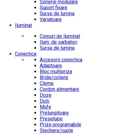
Sonerie modulara
Suport fixare
Surse de lumina
Variatoare
Iluminat
Corpuri de iluminat
Ilum. de sarbatori
Surse de lumina
Conectica
Accesorii conectica
Adaptoare
Bloc multipriza
Bride/coliere
Cleme
Cordon alimentare
Doze
Dulii
Mufe
Prelungitoare
Presetupe
Prize programabile
Stechere/cuple