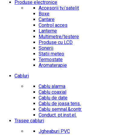
Produse electronice
Accesorii tv/satelit
Boxe
Cantare
Control acces
Lanterne
Multimetre/testere
Produse cu LCD
Sonerii
Statii meteo
Termostate
Aromaterapie
Cabluri
Cablu alarma
Cablu coaxial
Cablu de date
Cablu de joasa tens.
Cablu semnal.&contr.
Conduct. pt.inst.el.
Trasee cabluri
Jgheaburi PVC