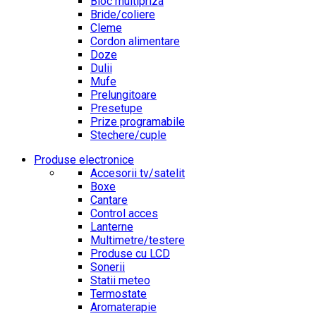
Bloc multipriza
Bride/coliere
Cleme
Cordon alimentare
Doze
Dulii
Mufe
Prelungitoare
Presetupe
Prize programabile
Stechere/cuple
Produse electronice
Accesorii tv/satelit
Boxe
Cantare
Control acces
Lanterne
Multimetre/testere
Produse cu LCD
Sonerii
Statii meteo
Termostate
Aromaterapie