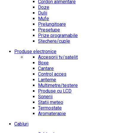
Cordon alimentare
Doze
Dulii
Mufe
Prelungitoare
Presetupe
Prize programabile
Stechere/cuple
Produse electronice
Accesorii tv/satelit
Boxe
Cantare
Control acces
Lanterne
Multimetre/testere
Produse cu LCD
Sonerii
Statii meteo
Termostate
Aromaterapie
Cabluri