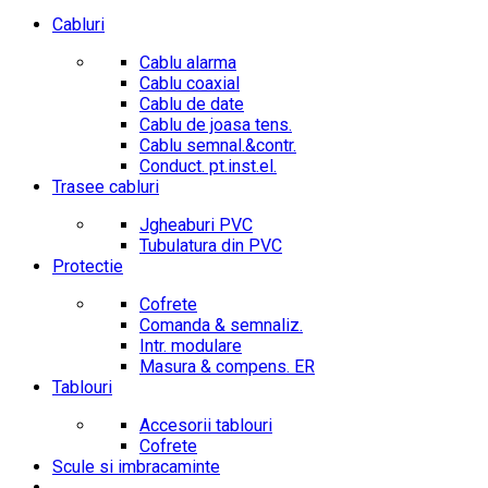
Cabluri
Cablu alarma
Cablu coaxial
Cablu de date
Cablu de joasa tens.
Cablu semnal.&contr.
Conduct. pt.inst.el.
Trasee cabluri
Jgheaburi PVC
Tubulatura din PVC
Protectie
Cofrete
Comanda & semnaliz.
Intr. modulare
Masura & compens. ER
Tablouri
Accesorii tablouri
Cofrete
Scule si imbracaminte