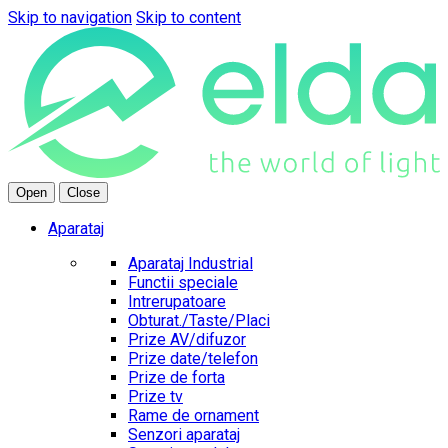
Skip to navigation
Skip to content
Open
Close
Aparataj
Aparataj Industrial
Functii speciale
Intrerupatoare
Obturat./Taste/Placi
Prize AV/difuzor
Prize date/telefon
Prize de forta
Prize tv
Rame de ornament
Senzori aparataj