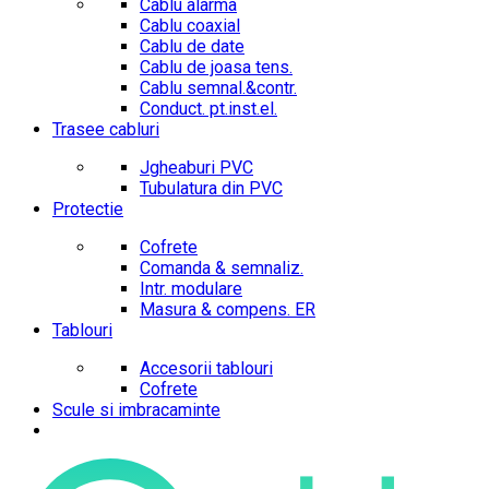
Cablu alarma
Cablu coaxial
Cablu de date
Cablu de joasa tens.
Cablu semnal.&contr.
Conduct. pt.inst.el.
Trasee cabluri
Jgheaburi PVC
Tubulatura din PVC
Protectie
Cofrete
Comanda & semnaliz.
Intr. modulare
Masura & compens. ER
Tablouri
Accesorii tablouri
Cofrete
Scule si imbracaminte