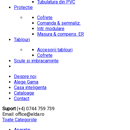
Tubulatura din PVC
Protectie
Cofrete
Comanda & semnaliz.
Intr. modulare
Masura & compens. ER
Tablouri
Accesorii tablouri
Cofrete
Scule si imbracaminte
Despre noi
Alege Gama
Casa inteligenta
Cataloage
Contact
Suport
(+4) 0744 759 739
Email: office@elda.ro
Toate Categoriile
Aparataj