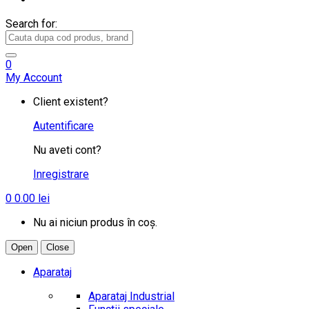
Search for:
0
My Account
Client existent?
Autentificare
Nu aveti cont?
Inregistrare
0
0.00
lei
Nu ai niciun produs în coș.
Open
Close
Aparataj
Aparataj Industrial