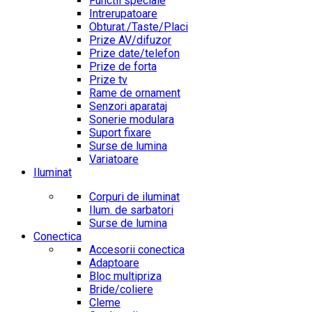
Functii speciale
Intrerupatoare
Obturat./Taste/Placi
Prize AV/difuzor
Prize date/telefon
Prize de forta
Prize tv
Rame de ornament
Senzori aparataj
Sonerie modulara
Suport fixare
Surse de lumina
Variatoare
Iluminat
Corpuri de iluminat
Ilum. de sarbatori
Surse de lumina
Conectica
Accesorii conectica
Adaptoare
Bloc multipriza
Bride/coliere
Cleme