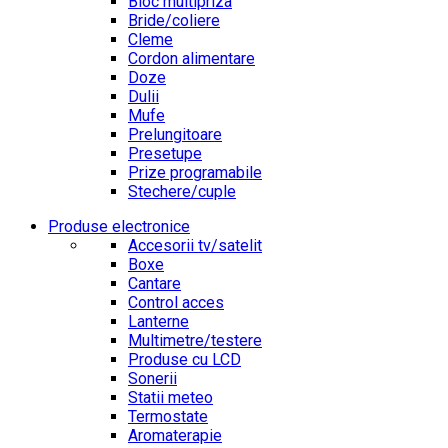
Bloc multipriza
Bride/coliere
Cleme
Cordon alimentare
Doze
Dulii
Mufe
Prelungitoare
Presetupe
Prize programabile
Stechere/cuple
Produse electronice
Accesorii tv/satelit
Boxe
Cantare
Control acces
Lanterne
Multimetre/testere
Produse cu LCD
Sonerii
Statii meteo
Termostate
Aromaterapie