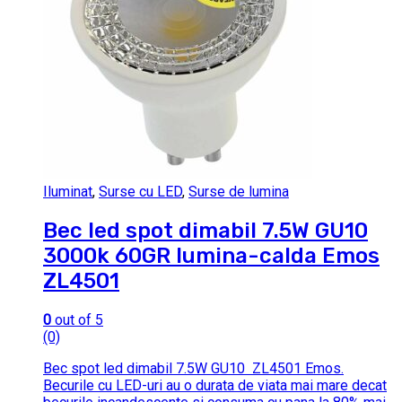
Iluminat
,
Surse cu LED
,
Surse de lumina
Bec led spot dimabil 7.5W GU10
3000k 60GR lumina-calda Emos
ZL4501
0
out of 5
(0)
Bec spot led dimabil 7.5W GU10 ZL4501 Emos.
Becurile cu LED-uri au o durata de viata mai mare decat