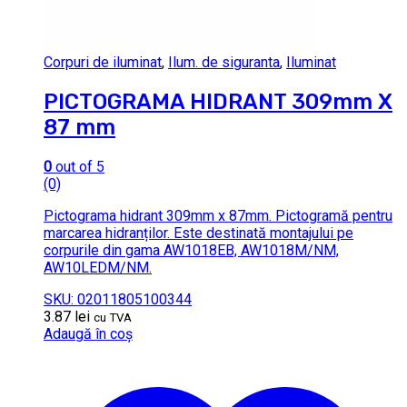
Corpuri de iluminat
,
Ilum. de siguranta
,
Iluminat
PICTOGRAMA HIDRANT 309mm X
87 mm
0
out of 5
(0)
Pictograma hidrant 309mm x 87mm. Pictogramă pentru
marcarea hidranților. Este destinată montajului pe
corpurile din gama AW1018EB, AW1018M/NM,
AW10LEDM/NM.
SKU: 02011805100344
3.87
lei
cu TVA
Adaugă în coș