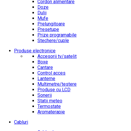
Cordon alimentare
Doze
Dulii
Mufe
Prelungitoare
Presetupe
Prize programabile
Stechere/cuple
Produse electronice
Accesorii tv/satelit
Boxe
Cantare
Control acces
Lanterne
Multimetre/testere
Produse cu LCD
Sonerii
Statii meteo
Termostate
Aromaterapie
Cabluri