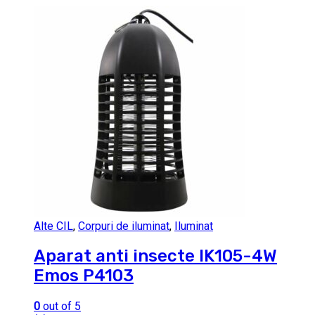
Alte CIL
,
Corpuri de iluminat
,
Iluminat
Aparat anti insecte IK105-4W
Emos P4103
0
out of 5