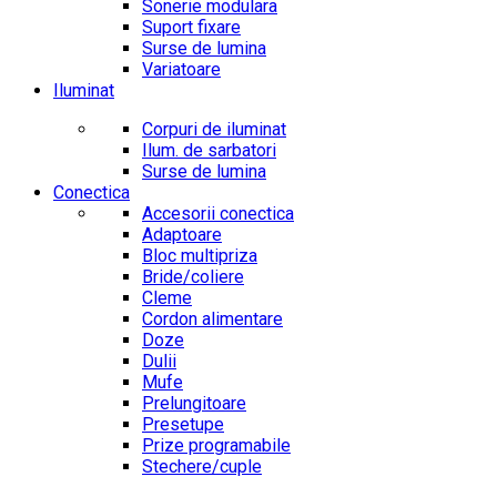
Sonerie modulara
Suport fixare
Surse de lumina
Variatoare
Iluminat
Corpuri de iluminat
Ilum. de sarbatori
Surse de lumina
Conectica
Accesorii conectica
Adaptoare
Bloc multipriza
Bride/coliere
Cleme
Cordon alimentare
Doze
Dulii
Mufe
Prelungitoare
Presetupe
Prize programabile
Stechere/cuple