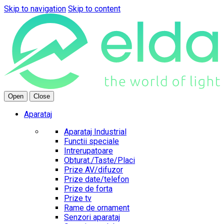
Skip to navigation
Skip to content
Open
Close
Aparataj
Aparataj Industrial
Functii speciale
Intrerupatoare
Obturat./Taste/Placi
Prize AV/difuzor
Prize date/telefon
Prize de forta
Prize tv
Rame de ornament
Senzori aparataj