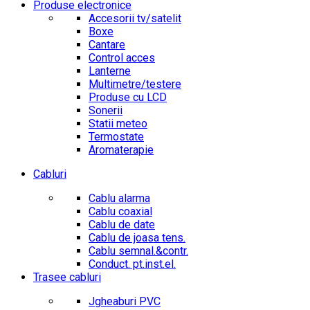
Produse electronice
Accesorii tv/satelit
Boxe
Cantare
Control acces
Lanterne
Multimetre/testere
Produse cu LCD
Sonerii
Statii meteo
Termostate
Aromaterapie
Cabluri
Cablu alarma
Cablu coaxial
Cablu de date
Cablu de joasa tens.
Cablu semnal.&contr.
Conduct. pt.inst.el.
Trasee cabluri
Jgheaburi PVC