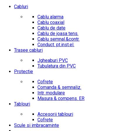
Cabluri
Cablu alarma
Cablu coaxial
Cablu de date
Cablu de joasa tens.
Cablu semnal.&contr.
Conduct. pt.inst.el.
Trasee cabluri
Jgheaburi PVC
Tubulatura din PVC
Protectie
Cofrete
Comanda & semnaliz.
Intr. modulare
Masura & compens. ER
Tablouri
Accesorii tablouri
Cofrete
Scule si imbracaminte