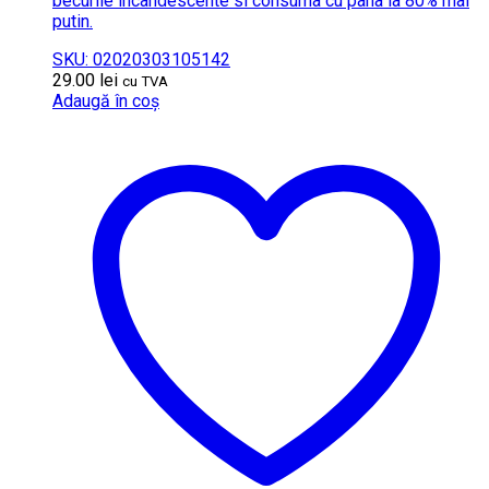
becurile incandescente si consuma cu pana la 80% mai
putin.
SKU: 02020303105142
29.00
lei
cu TVA
Adaugă în coș