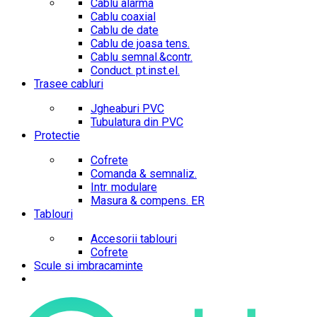
Cablu alarma
Cablu coaxial
Cablu de date
Cablu de joasa tens.
Cablu semnal.&contr.
Conduct. pt.inst.el.
Trasee cabluri
Jgheaburi PVC
Tubulatura din PVC
Protectie
Cofrete
Comanda & semnaliz.
Intr. modulare
Masura & compens. ER
Tablouri
Accesorii tablouri
Cofrete
Scule si imbracaminte