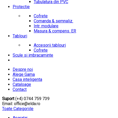
Tubulatura din PVC
Protectie
Cofrete
Comanda & semnaliz.
Intr. modulare
Masura & compens. ER
Tablouri
Accesorii tablouri
Cofrete
Scule si imbracaminte
Despre noi
Alege Gama
Casa inteligenta
Cataloage
Contact
Suport
(+4) 0744 759 739
Email: office@elda.ro
Toate Categoriile
Aparataj