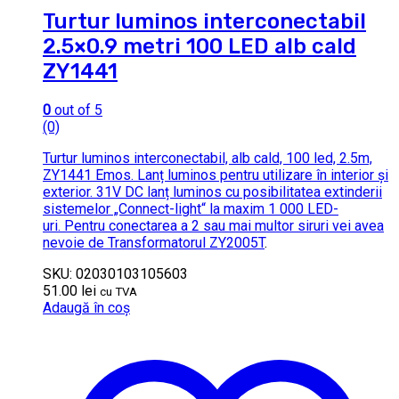
Turtur luminos interconectabil
2.5×0.9 metri 100 LED alb cald
ZY1441
0
out of 5
(0)
Turtur luminos interconectabil, alb cald, 100 led, 2.5m,
ZY1441 Emos. Lanț luminos pentru utilizare în interior și
exterior. 31V DC lanț luminos cu posibilitatea extinderii
sistemelor „Connect-light“ la maxim 1 000 LED-
uri. Pentru conectarea a 2 sau mai multor siruri vei avea
nevoie de
Transformatorul ZY2005T
.
SKU: 02030103105603
51.00
lei
cu TVA
Adaugă în coș