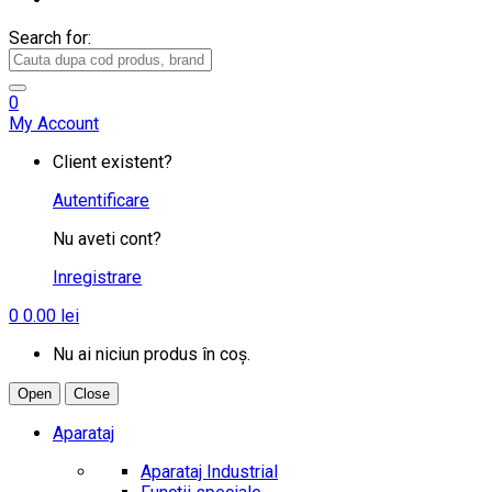
Search for:
0
My Account
Client existent?
Autentificare
Nu aveti cont?
Inregistrare
0
0.00
lei
Nu ai niciun produs în coș.
Open
Close
Aparataj
Aparataj Industrial