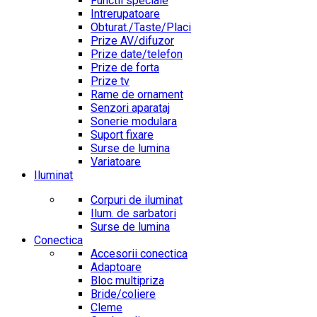
Functii speciale
Intrerupatoare
Obturat./Taste/Placi
Prize AV/difuzor
Prize date/telefon
Prize de forta
Prize tv
Rame de ornament
Senzori aparataj
Sonerie modulara
Suport fixare
Surse de lumina
Variatoare
Iluminat
Corpuri de iluminat
Ilum. de sarbatori
Surse de lumina
Conectica
Accesorii conectica
Adaptoare
Bloc multipriza
Bride/coliere
Cleme