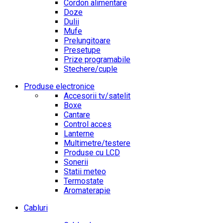
Cordon alimentare
Doze
Dulii
Mufe
Prelungitoare
Presetupe
Prize programabile
Stechere/cuple
Produse electronice
Accesorii tv/satelit
Boxe
Cantare
Control acces
Lanterne
Multimetre/testere
Produse cu LCD
Sonerii
Statii meteo
Termostate
Aromaterapie
Cabluri