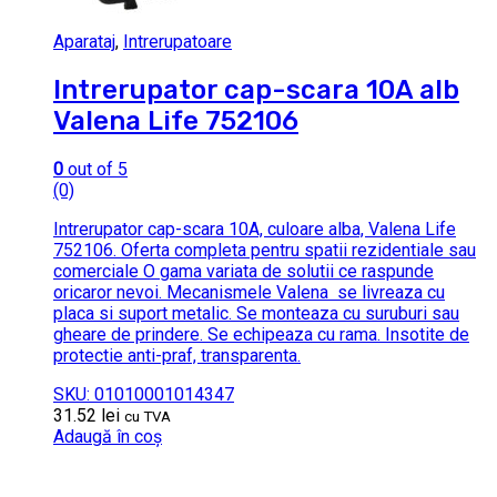
Aparataj
,
Intrerupatoare
Intrerupator cap-scara 10A alb
Valena Life 752106
0
out of 5
(0)
Intrerupator cap-scara 10A, culoare alba, Valena Life
752106. Oferta completa pentru spatii rezidentiale sau
comerciale O gama variata de solutii ce raspunde
oricaror nevoi. Mecanismele Valena se livreaza cu
placa si suport metalic. Se monteaza cu suruburi sau
gheare de prindere. Se echipeaza cu rama. Insotite de
protectie anti-praf, transparenta.
SKU: 01010001014347
31.52
lei
cu TVA
Adaugă în coș