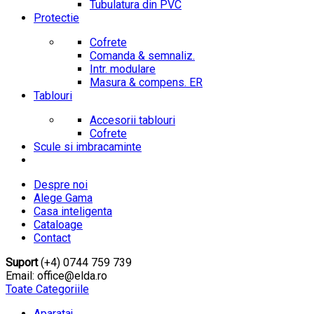
Tubulatura din PVC
Protectie
Cofrete
Comanda & semnaliz.
Intr. modulare
Masura & compens. ER
Tablouri
Accesorii tablouri
Cofrete
Scule si imbracaminte
Despre noi
Alege Gama
Casa inteligenta
Cataloage
Contact
Suport
(+4) 0744 759 739
Email: office@elda.ro
Toate Categoriile
Aparataj