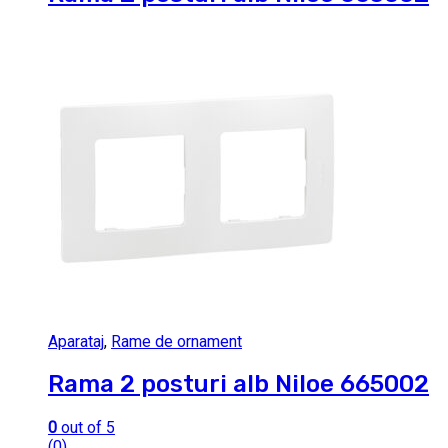
Aparataj
,
Rame de ornament
Rama 2 posturi alb Niloe 665002
0
out of 5
(0)