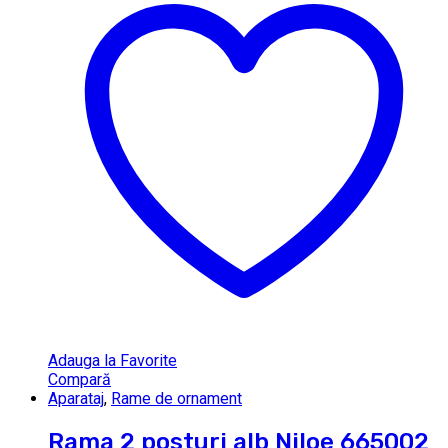
Adauga la Favorite
Compară
Aparataj
,
Rame de ornament
Rama 2 posturi alb Niloe 665002