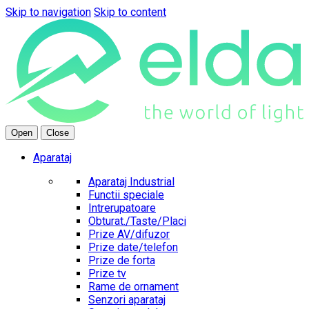
Skip to navigation
Skip to content
Open
Close
Aparataj
Aparataj Industrial
Functii speciale
Intrerupatoare
Obturat./Taste/Placi
Prize AV/difuzor
Prize date/telefon
Prize de forta
Prize tv
Rame de ornament
Senzori aparataj