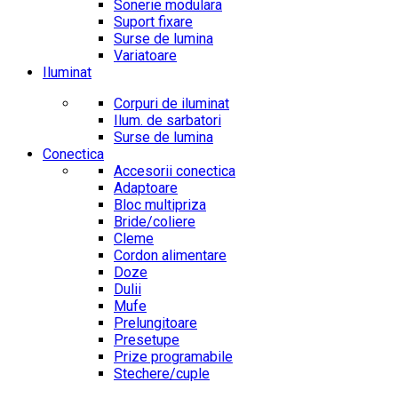
Sonerie modulara
Suport fixare
Surse de lumina
Variatoare
Iluminat
Corpuri de iluminat
Ilum. de sarbatori
Surse de lumina
Conectica
Accesorii conectica
Adaptoare
Bloc multipriza
Bride/coliere
Cleme
Cordon alimentare
Doze
Dulii
Mufe
Prelungitoare
Presetupe
Prize programabile
Stechere/cuple