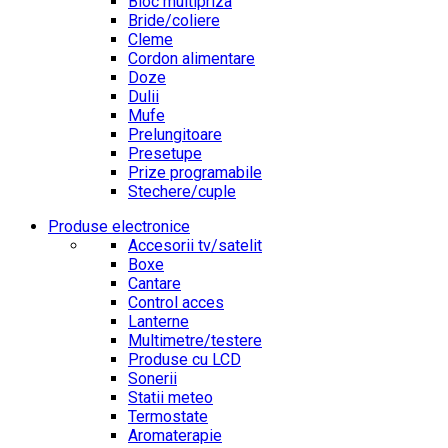
Bloc multipriza
Bride/coliere
Cleme
Cordon alimentare
Doze
Dulii
Mufe
Prelungitoare
Presetupe
Prize programabile
Stechere/cuple
Produse electronice
Accesorii tv/satelit
Boxe
Cantare
Control acces
Lanterne
Multimetre/testere
Produse cu LCD
Sonerii
Statii meteo
Termostate
Aromaterapie