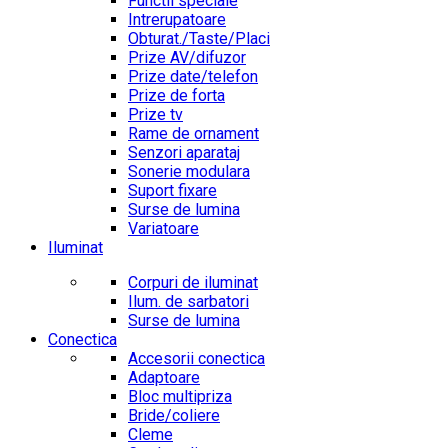
Functii speciale
Intrerupatoare
Obturat./Taste/Placi
Prize AV/difuzor
Prize date/telefon
Prize de forta
Prize tv
Rame de ornament
Senzori aparataj
Sonerie modulara
Suport fixare
Surse de lumina
Variatoare
Iluminat
Corpuri de iluminat
Ilum. de sarbatori
Surse de lumina
Conectica
Accesorii conectica
Adaptoare
Bloc multipriza
Bride/coliere
Cleme