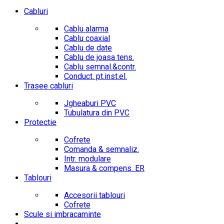
Cabluri
Cablu alarma
Cablu coaxial
Cablu de date
Cablu de joasa tens.
Cablu semnal.&contr.
Conduct. pt.inst.el.
Trasee cabluri
Jgheaburi PVC
Tubulatura din PVC
Protectie
Cofrete
Comanda & semnaliz.
Intr. modulare
Masura & compens. ER
Tablouri
Accesorii tablouri
Cofrete
Scule si imbracaminte