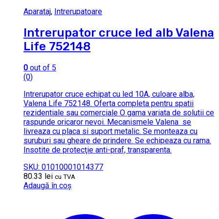
Aparataj
,
Intrerupatoare
Intrerupator cruce led alb Valena
Life 752148
0
out of 5
(0)
Intrerupator cruce echipat cu led 10A, culoare alba,
Valena Life 752148. Oferta completa pentru spatii
rezidentiale sau comerciale O gama variata de solutii ce
raspunde oricaror nevoi. Mecanismele Valena se
livreaza cu placa si suport metalic. Se monteaza cu
suruburi sau gheare de prindere. Se echipeaza cu rama.
Insotite de protecţie anti-praf, transparenta.
SKU: 01010001014377
80.33
lei
cu TVA
Adaugă în coș