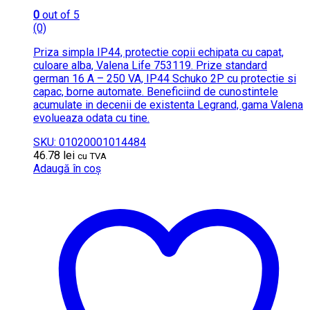
0
out of 5
(0)
Priza simpla IP44, protectie copii echipata cu capat,
culoare alba, Valena Life 753119. Prize standard
german 16 A – 250 VA, IP44 Schuko 2P cu protectie si
capac, borne automate. Beneficiind de cunostintele
acumulate in decenii de existenta Legrand, gama Valena
evolueaza odata cu tine.
SKU: 01020001014484
46.78
lei
cu TVA
Adaugă în coș