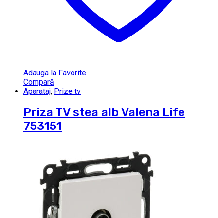
Adauga la Favorite
Compară
Aparataj
,
Prize tv
Priza TV stea alb Valena Life
753151