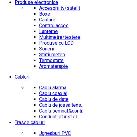
Produse electronice
Accesorii tv/satelit
Boxe
Cantare
Control acces
Lanterne
Multimetre/testere
Produse cu LCD
Sonerii
Statii meteo
Termostate
Aromaterapie
Cabluri
Cablu alarma
Cablu coaxial
Cablu de date
Cablu de joasa tens.
Cablu semnal.&contr.
Conduct. pt.inst.el.
Trasee cabluri
Jgheaburi PVC