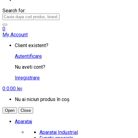
Search for:
0
My Account
Client existent?
Autentificare
Nu aveti cont?
Inregistrare
0
0.00
lei
Nu ai niciun produs în coș.
Open
Close
Aparataj
Aparataj Industrial