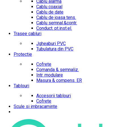
Cablu alarma
Cablu coaxial
Cablu de date
Cablu de joasa tens.
Cablu semnal.&contr.
Conduct. pt.inst.el.
Trasee cabluri
Jgheaburi PVC
Tubulatura din PVC
Protectie
Cofrete
Comanda & semnaliz.
Intr. modulare
Masura & compens. ER
Tablouri
Accesorii tablouri
Cofrete
Scule si imbracaminte