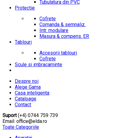
Tubulatura din PVC
Protectie
Cofrete
Comanda & semnaliz.
Intr. modulare
Masura & compens. ER
Tablouri
Accesorii tablouri
Cofrete
Scule si imbracaminte
Despre noi
Alege Gama
Casa inteligenta
Cataloage
Contact
Suport
(+4) 0744 759 739
Email: office@elda.ro
Toate Categoriile
Aparataj