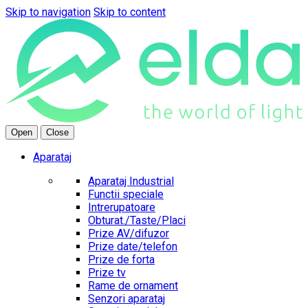
Skip to navigation
Skip to content
Open
Close
Aparataj
Aparataj Industrial
Functii speciale
Intrerupatoare
Obturat./Taste/Placi
Prize AV/difuzor
Prize date/telefon
Prize de forta
Prize tv
Rame de ornament
Senzori aparataj