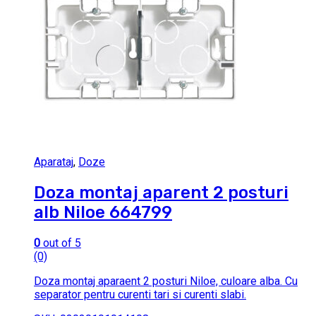
Aparataj
,
Doze
Doza montaj aparent 2 posturi
alb Niloe 664799
0
out of 5
(0)
Doza montaj aparaent 2 posturi Niloe, culoare alba. Cu
separator pentru curenti tari si curenti slabi.