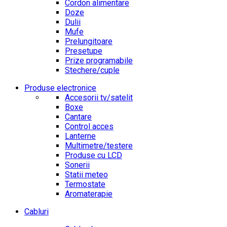
Cordon alimentare
Doze
Dulii
Mufe
Prelungitoare
Presetupe
Prize programabile
Stechere/cuple
Produse electronice
Accesorii tv/satelit
Boxe
Cantare
Control acces
Lanterne
Multimetre/testere
Produse cu LCD
Sonerii
Statii meteo
Termostate
Aromaterapie
Cabluri