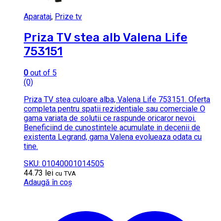
Aparataj
,
Prize tv
Priza TV stea alb Valena Life
753151
0
out of 5
(0)
Priza TV stea culoare alba, Valena Life 753151. Oferta
completa pentru spatii rezidentiale sau comerciale O
gama variata de solutii ce raspunde oricaror nevoi.
Beneficiind de cunostintele acumulate in decenii de
existenta Legrand, gama Valena evolueaza odata cu
tine.
SKU: 01040001014505
44.73
lei
cu TVA
Adaugă în coș