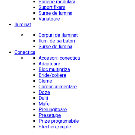
Sonerie modulara
Suport fixare
Surse de lumina
Variatoare
Iluminat
Corpuri de iluminat
Ilum. de sarbatori
Surse de lumina
Conectica
Accesorii conectica
Adaptoare
Bloc multipriza
Bride/coliere
Cleme
Cordon alimentare
Doze
Dulii
Mufe
Prelungitoare
Presetupe
Prize programabile
Stechere/cuple