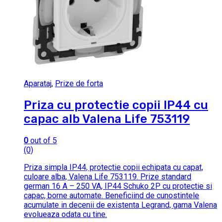
Aparataj
,
Prize de forta
Priza cu protectie copii IP44 cu
capac alb Valena Life 753119
0
out of 5
(0)
Priza simpla IP44, protectie copii echipata cu capat,
culoare alba, Valena Life 753119. Prize standard
german 16 A – 250 VA, IP44 Schuko 2P cu protectie si
capac, borne automate. Beneficiind de cunostintele
acumulate in decenii de existenta Legrand, gama Valena
evolueaza odata cu tine.