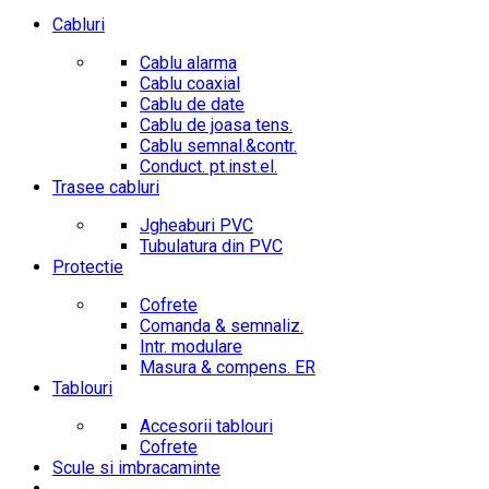
Cabluri
Cablu alarma
Cablu coaxial
Cablu de date
Cablu de joasa tens.
Cablu semnal.&contr.
Conduct. pt.inst.el.
Trasee cabluri
Jgheaburi PVC
Tubulatura din PVC
Protectie
Cofrete
Comanda & semnaliz.
Intr. modulare
Masura & compens. ER
Tablouri
Accesorii tablouri
Cofrete
Scule si imbracaminte