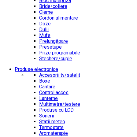
Bloc multipriza
Bride/coliere
Cleme
Cordon alimentare
Doze
Dulii
Mufe
Prelungitoare
Presetupe
Prize programabile
Stechere/cuple
Produse electronice
Accesorii tv/satelit
Boxe
Cantare
Control acces
Lanterne
Multimetre/testere
Produse cu LCD
Sonerii
Statii meteo
Termostate
Aromaterapie