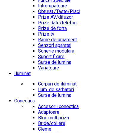
Functii speciale
Intrerupatoare
Obturat./Taste/Placi
Prize AV/difuzor
Prize date/telefon
Prize de forta
Prize tv
Rame de ornament
Senzori aparataj
Sonerie modulara
Suport fixare
Surse de lumina
Variatoare
Iluminat
Corpuri de iluminat
Ilum. de sarbatori
Surse de lumina
Conectica
Accesorii conectica
Adaptoare
Bloc multipriza
Bride/coliere
Cleme