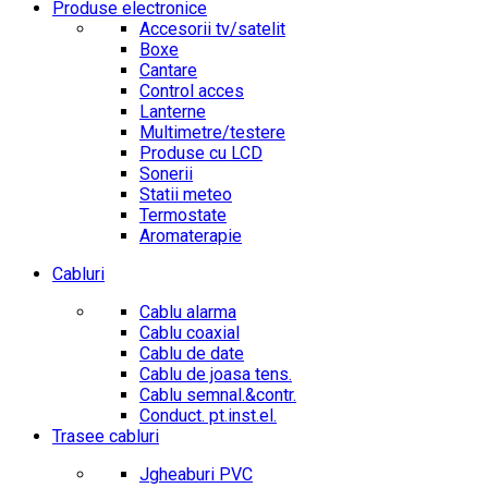
Produse electronice
Accesorii tv/satelit
Boxe
Cantare
Control acces
Lanterne
Multimetre/testere
Produse cu LCD
Sonerii
Statii meteo
Termostate
Aromaterapie
Cabluri
Cablu alarma
Cablu coaxial
Cablu de date
Cablu de joasa tens.
Cablu semnal.&contr.
Conduct. pt.inst.el.
Trasee cabluri
Jgheaburi PVC