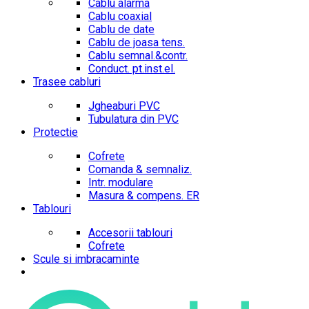
Cablu alarma
Cablu coaxial
Cablu de date
Cablu de joasa tens.
Cablu semnal.&contr.
Conduct. pt.inst.el.
Trasee cabluri
Jgheaburi PVC
Tubulatura din PVC
Protectie
Cofrete
Comanda & semnaliz.
Intr. modulare
Masura & compens. ER
Tablouri
Accesorii tablouri
Cofrete
Scule si imbracaminte