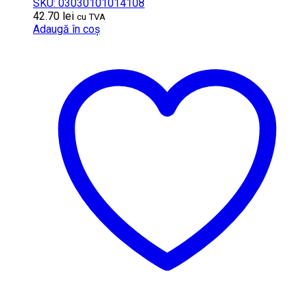
SKU: 03030101014108
42.70
lei
cu TVA
Adaugă în coș