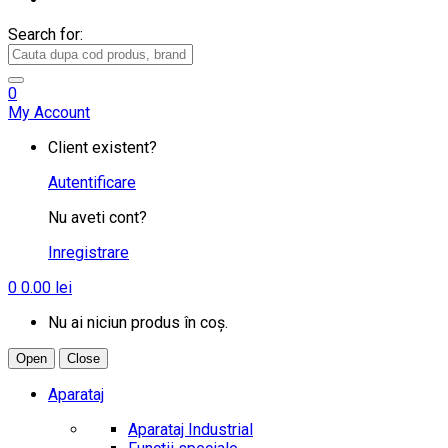
Search for:
0
My Account
Client existent?
Autentificare
Nu aveti cont?
Inregistrare
0
0.00
lei
Nu ai niciun produs în coș.
Open
Close
Aparataj
Aparataj Industrial