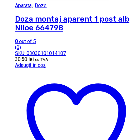
Aparataj
,
Doze
Doza montaj aparent 1 post alb
Niloe 664798
0
out of 5
(0)
SKU: 03030101014107
30.50
lei
cu TVA
Adaugă în coș