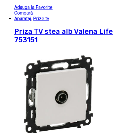
Adauga la Favorite
Compară
Aparataj
,
Prize tv
Priza TV stea alb Valena Life
753151