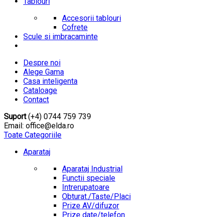
Tablouri
Accesorii tablouri
Cofrete
Scule si imbracaminte
Despre noi
Alege Gama
Casa inteligenta
Cataloage
Contact
Suport
(+4) 0744 759 739
Email: office@elda.ro
Toate Categoriile
Aparataj
Aparataj Industrial
Functii speciale
Intrerupatoare
Obturat./Taste/Placi
Prize AV/difuzor
Prize date/telefon