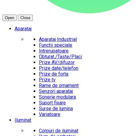
Open
Close
Aparataj
Aparataj Industrial
Functii speciale
Intrerupatoare
Obturat./Taste/Placi
Prize AV/difuzor
Prize date/telefon
Prize de forta
Prize tv
Rame de ornament
Senzori aparataj
Sonerie modulara
Suport fixare
Surse de lumina
Variatoare
Iluminat
Corpuri de iluminat