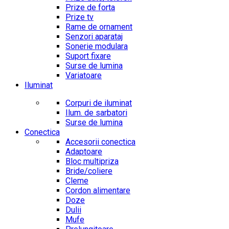
Prize de forta
Prize tv
Rame de ornament
Senzori aparataj
Sonerie modulara
Suport fixare
Surse de lumina
Variatoare
Iluminat
Corpuri de iluminat
Ilum. de sarbatori
Surse de lumina
Conectica
Accesorii conectica
Adaptoare
Bloc multipriza
Bride/coliere
Cleme
Cordon alimentare
Doze
Dulii
Mufe