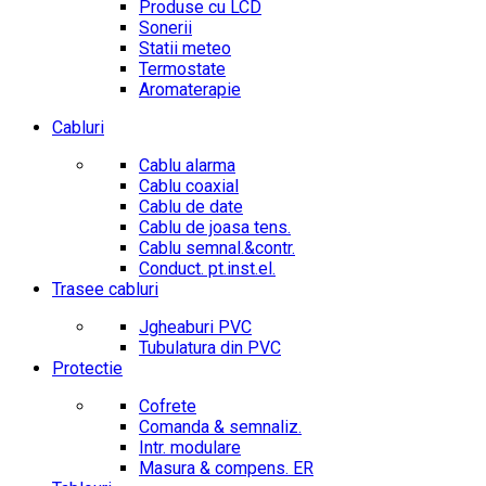
Produse cu LCD
Sonerii
Statii meteo
Termostate
Aromaterapie
Cabluri
Cablu alarma
Cablu coaxial
Cablu de date
Cablu de joasa tens.
Cablu semnal.&contr.
Conduct. pt.inst.el.
Trasee cabluri
Jgheaburi PVC
Tubulatura din PVC
Protectie
Cofrete
Comanda & semnaliz.
Intr. modulare
Masura & compens. ER