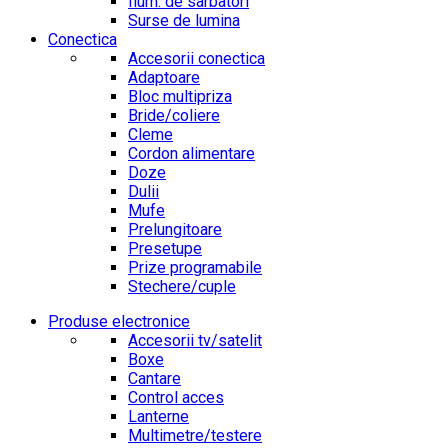
Ilum. de sarbatori
Surse de lumina
Conectica
Accesorii conectica
Adaptoare
Bloc multipriza
Bride/coliere
Cleme
Cordon alimentare
Doze
Dulii
Mufe
Prelungitoare
Presetupe
Prize programabile
Stechere/cuple
Produse electronice
Accesorii tv/satelit
Boxe
Cantare
Control acces
Lanterne
Multimetre/testere