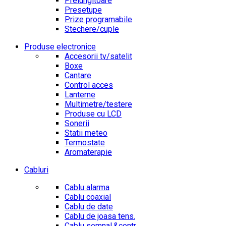
Prelungitoare
Presetupe
Prize programabile
Stechere/cuple
Produse electronice
Accesorii tv/satelit
Boxe
Cantare
Control acces
Lanterne
Multimetre/testere
Produse cu LCD
Sonerii
Statii meteo
Termostate
Aromaterapie
Cabluri
Cablu alarma
Cablu coaxial
Cablu de date
Cablu de joasa tens.
Cablu semnal.&contr.