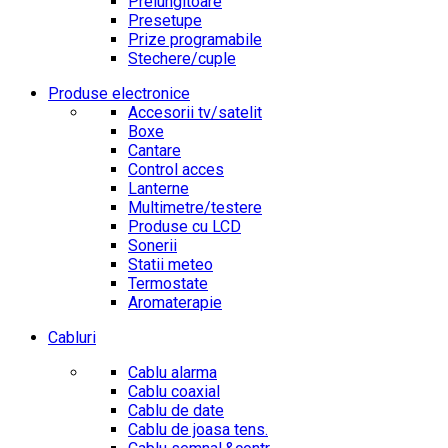
Prelungitoare
Presetupe
Prize programabile
Stechere/cuple
Produse electronice
Accesorii tv/satelit
Boxe
Cantare
Control acces
Lanterne
Multimetre/testere
Produse cu LCD
Sonerii
Statii meteo
Termostate
Aromaterapie
Cabluri
Cablu alarma
Cablu coaxial
Cablu de date
Cablu de joasa tens.