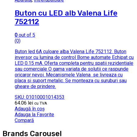
Buton cu LED alb Valena Life
752112
0
out of 5
(0)
Buton led 6A culoare alba Valena Life 752112. Buton
inversor cu lumina de control Borne automate Echipat cu
LED 0.15 mA. Oferta completa pentru spatii rezidentiale
sau comerciale O gama variata de solutii ce raspunde
oricaror nevoi. Mecanismele Valena se livreaza cu
placa si suport metalic. Se monteaza cu suruburi sau
gheare de prindere.
SKU: 01010001014353
64.06
lei
cu TVA
Adaugă în coș
Adauga la Favorite
Compară
Brands Carousel