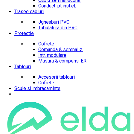
Cablu semnal.&contr.
Conduct. pt.inst.el.
Trasee cabluri
Jgheaburi PVC
Tubulatura din PVC
Protectie
Cofrete
Comanda & semnaliz.
Intr. modulare
Masura & compens. ER
Tablouri
Accesorii tablouri
Cofrete
Scule si imbracaminte