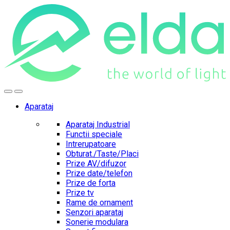
Skip
Skip
to
to
navigation
content
Aparataj
Aparataj Industrial
Functii speciale
Intrerupatoare
Obturat./Taste/Placi
Prize AV/difuzor
Prize date/telefon
Prize de forta
Prize tv
Rame de ornament
Senzori aparataj
Sonerie modulara