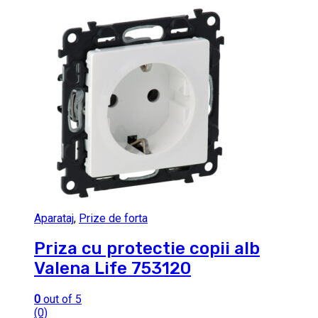
Aparataj
,
Prize de forta
Priza cu protectie copii alb
Valena Life 753120
0
out of 5
(0)