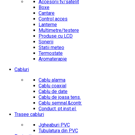
Accesorii tv/satelit
Boxe
Cantare
Control acces
Lanterne
Multimetre/testere
Produse cu LCD
Sonerii
Statii meteo
Termostate
Aromaterapie
Cabluri
Cablu alarma
Cablu coaxial
Cablu de date
Cablu de joasa tens.
Cablu semnal.&contr.
Conduct. pt.inst.el.
Trasee cabluri
Jgheaburi PVC
Tubulatura din PVC