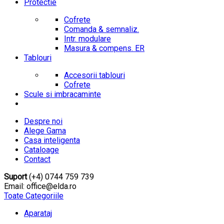
Protectie
Cofrete
Comanda & semnaliz.
Intr. modulare
Masura & compens. ER
Tablouri
Accesorii tablouri
Cofrete
Scule si imbracaminte
Despre noi
Alege Gama
Casa inteligenta
Cataloage
Contact
Suport
(+4) 0744 759 739
Email: office@elda.ro
Toate Categoriile
Aparataj