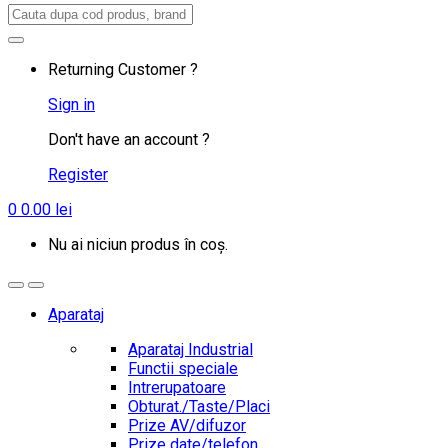
Search
for:
Returning Customer ?
Sign in
Don't have an account ?
Register
0
0.00
lei
Nu ai niciun produs în coș.
Aparataj
Aparataj Industrial
Functii speciale
Intrerupatoare
Obturat./Taste/Placi
Prize AV/difuzor
Prize date/telefon