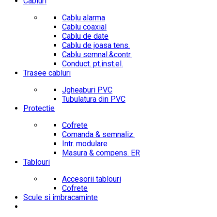
Cabluri
Cablu alarma
Cablu coaxial
Cablu de date
Cablu de joasa tens.
Cablu semnal.&contr.
Conduct. pt.inst.el.
Trasee cabluri
Jgheaburi PVC
Tubulatura din PVC
Protectie
Cofrete
Comanda & semnaliz.
Intr. modulare
Masura & compens. ER
Tablouri
Accesorii tablouri
Cofrete
Scule si imbracaminte