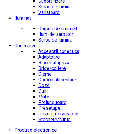
Suport fixare
Surse de lumina
Variatoare
Iluminat
Corpuri de iluminat
Ilum. de sarbatori
Surse de lumina
Conectica
Accesorii conectica
Adaptoare
Bloc multipriza
Bride/coliere
Cleme
Cordon alimentare
Doze
Dulii
Mufe
Prelungitoare
Presetupe
Prize programabile
Stechere/cuple
Produse electronice