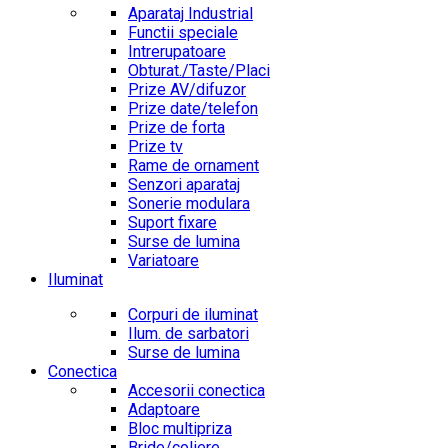
Aparataj Industrial
Functii speciale
Intrerupatoare
Obturat./Taste/Placi
Prize AV/difuzor
Prize date/telefon
Prize de forta
Prize tv
Rame de ornament
Senzori aparataj
Sonerie modulara
Suport fixare
Surse de lumina
Variatoare
Iluminat
Corpuri de iluminat
Ilum. de sarbatori
Surse de lumina
Conectica
Accesorii conectica
Adaptoare
Bloc multipriza
Bride/coliere