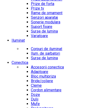
Prize de forta
Prize tv
Rame de ornament
Senzori aparataj
Sonerie modulara
Suport fixare
Surse de lumina
Variatoare
Iluminat
Corpuri de iluminat
Ilum. de sarbatori
Surse de lumina
Conectica
Accesorii conectica
Adaptoare
Bloc multipriza
Bride/coliere
Cleme
Cordon alimentare
Doze
Dulii
Mufe