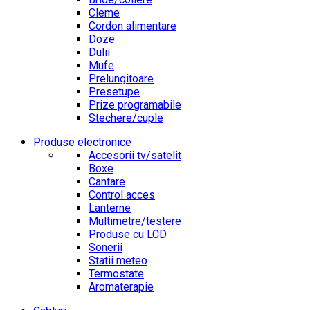
Cleme
Cordon alimentare
Doze
Dulii
Mufe
Prelungitoare
Presetupe
Prize programabile
Stechere/cuple
Produse electronice
Accesorii tv/satelit
Boxe
Cantare
Control acces
Lanterne
Multimetre/testere
Produse cu LCD
Sonerii
Statii meteo
Termostate
Aromaterapie