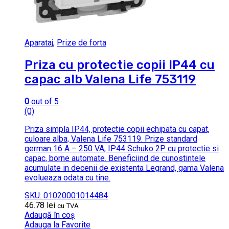
Aparataj
,
Prize de forta
Priza cu protectie copii IP44 cu
capac alb Valena Life 753119
0
out of 5
(0)
Priza simpla IP44, protectie copii echipata cu capat,
culoare alba, Valena Life 753119. Prize standard
german 16 A – 250 VA, IP44 Schuko 2P cu protectie si
capac, borne automate. Beneficiind de cunostintele
acumulate in decenii de existenta Legrand, gama Valena
evolueaza odata cu tine.
SKU: 01020001014484
46.78
lei
cu TVA
Adaugă în coș
Adauga la Favorite