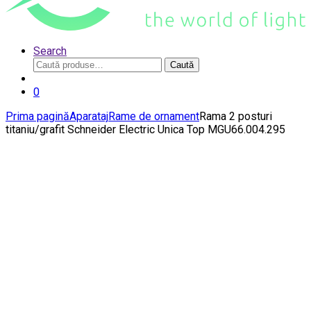
Search
Caută
Caută
după:
0
Prima pagină
Aparataj
Rame de ornament
Rama 2 posturi
titaniu/grafit Schneider Electric Unica Top MGU66.004.295