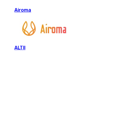
Airoma
ALTII