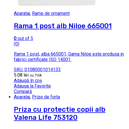
Aparataj
,
Rame de ornament
Rama 1 post alb Niloe 665001
0
out of 5
(0)
Rama 1 post, alba 665001; Gama Niloe este produsa in
fabrici certificate ISO 14001.
SKU: 01080001014133
5.08
lei
cu TVA
Adaugă în coș
Adauga la Favorite
Compară
Aparataj
,
Prize de forta
Priza cu protectie copii alb
Valena Life 753120