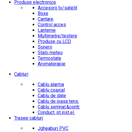
Produse electronice
Accesorii tv/satelit
Boxe
Cantare
Control acces
Lanterne
Multimetre/testere
Produse cu LCD
Sonerii
Statii meteo
Termostate
Aromaterapie
Cabluri
Cablu alarma
Cablu coaxial
Cablu de date
Cablu de joasa tens.
Cablu semnal.&contr.
Conduct. pt.inst.el.
Trasee cabluri
Jgheaburi PVC