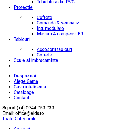
Tubulatura din PVC
Protectie
Cofrete
Comanda & semnaliz.
Intr. modulare
Masura & compens. ER
Tablouri
Accesorii tablouri
Cofrete
Scule si imbracaminte
Despre noi
Alege Gama
Casa inteligenta
Cataloage
Contact
Suport
(+4) 0744 759 739
Email: office@elda.ro
Toate Categoriile
Aparataj