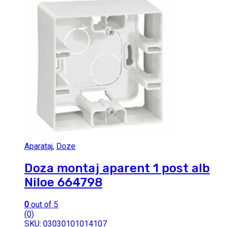
Aparataj
,
Doze
Doza montaj aparent 1 post alb
Niloe 664798
0
out of 5
(0)
SKU: 03030101014107