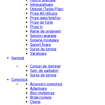
Functii speciale
Intrerupatoare
Obturat./Taste/Placi
Prize AV/difuzor
Prize date/telefon
Prize de forta
Prize tv
Rame de ornament
Senzori aparataj
Sonerie modulara
Suport fixare
Surse de lumina
Variatoare
Iluminat
Corpuri de iluminat
Ilum. de sarbatori
Surse de lumina
Conectica
Accesorii conectica
Adaptoare
Bloc multipriza
Bride/coliere
Cleme