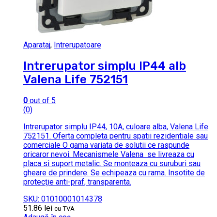
Aparataj
,
Intrerupatoare
Intrerupator simplu IP44 alb
Valena Life 752151
0
out of 5
(0)
Intrerupator simplu IP44, 10A, culoare alba, Valena Life
752151. Oferta completa pentru spatii rezidentiale sau
comerciale O gama variata de solutii ce raspunde
oricaror nevoi. Mecanismele Valena se livreaza cu
placa si suport metalic. Se monteaza cu suruburi sau
gheare de prindere. Se echipeaza cu rama. Insotite de
protecţie anti-praf, transparenta.
SKU: 01010001014378
51.86
lei
cu TVA