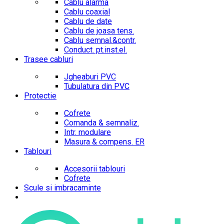
Cablu alarma
Cablu coaxial
Cablu de date
Cablu de joasa tens.
Cablu semnal.&contr.
Conduct. pt.inst.el.
Trasee cabluri
Jgheaburi PVC
Tubulatura din PVC
Protectie
Cofrete
Comanda & semnaliz.
Intr. modulare
Masura & compens. ER
Tablouri
Accesorii tablouri
Cofrete
Scule si imbracaminte