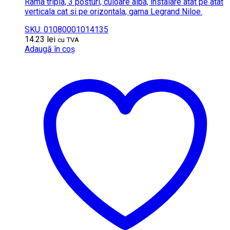
Rama tripla, 3 posturi, culoare alba, instalare atat pe atat
verticala cat si pe orizontala, gama Legrand Niloe.
SKU: 01080001014135
14.23
lei
cu TVA
Adaugă în coș