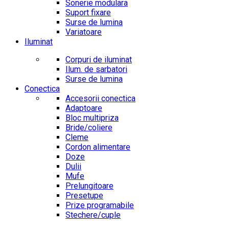
Sonerie modulara
Suport fixare
Surse de lumina
Variatoare
Iluminat
Corpuri de iluminat
Ilum. de sarbatori
Surse de lumina
Conectica
Accesorii conectica
Adaptoare
Bloc multipriza
Bride/coliere
Cleme
Cordon alimentare
Doze
Dulii
Mufe
Prelungitoare
Presetupe
Prize programabile
Stechere/cuple