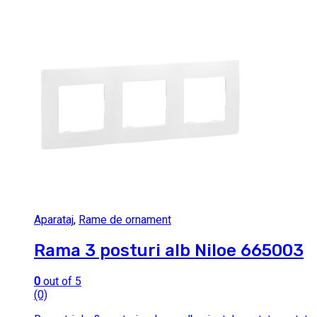
Aparataj
,
Rame de ornament
Rama 3 posturi alb Niloe 665003
0
out of 5
(0)