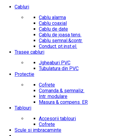
Cabluri
Cablu alarma
Cablu coaxial
Cablu de date
Cablu de joasa tens.
Cablu semnal.&contr.
Conduct. pt.inst.el.
Trasee cabluri
Jgheaburi PVC
Tubulatura din PVC
Protectie
Cofrete
Comanda & semnaliz.
Intr. modulare
Masura & compens. ER
Tablouri
Accesorii tablouri
Cofrete
Scule si imbracaminte