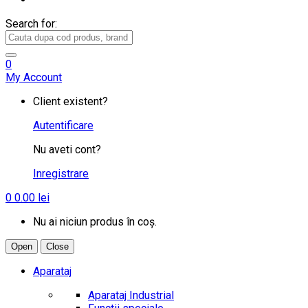
Search for:
0
My Account
Client existent?
Autentificare
Nu aveti cont?
Inregistrare
0
0.00
lei
Nu ai niciun produs în coș.
Open
Close
Aparataj
Aparataj Industrial