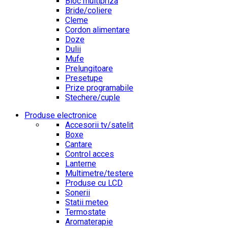
Bloc multipriza
Bride/coliere
Cleme
Cordon alimentare
Doze
Dulii
Mufe
Prelungitoare
Presetupe
Prize programabile
Stechere/cuple
Produse electronice
Accesorii tv/satelit
Boxe
Cantare
Control acces
Lanterne
Multimetre/testere
Produse cu LCD
Sonerii
Statii meteo
Termostate
Aromaterapie