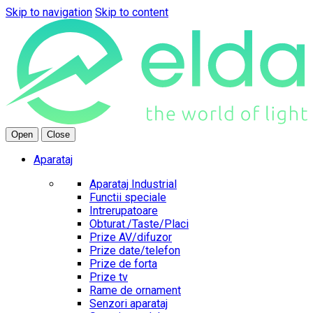
Skip to navigation
Skip to content
Open
Close
Aparataj
Aparataj Industrial
Functii speciale
Intrerupatoare
Obturat./Taste/Placi
Prize AV/difuzor
Prize date/telefon
Prize de forta
Prize tv
Rame de ornament
Senzori aparataj