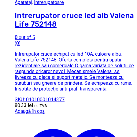
Aparataj
,
Intrerupatoare
Intrerupator cruce led alb Valena
Life 752148
0
out of 5
(0)
Intrerupator cruce echipat cu led 10A, culoare alba,
Valena Life 752148. Oferta completa pentru spatii
rezidentiale sau comerciale O gama variata de solutii ce
raspunde oricaror nevoi. Mecanismele Valena se
livreaza cu placa si suport metalic. Se monteaza cu
suruburi sau gheare de prindere. Se echipeaza cu rama.
Insotite de protecţie anti-praf, transparenta.
SKU: 01010001014377
80.33
lei
cu TVA
Adaugă în coș