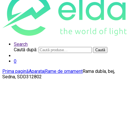
Search
Caută după:
Caută
0
Prima pagină
Aparataj
Rame de ornament
Rama dubla, bej,
Sedna, SDD312802