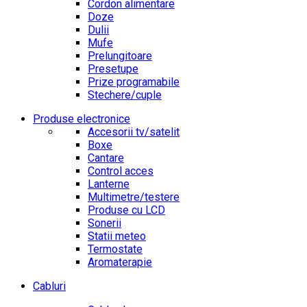
Cordon alimentare
Doze
Dulii
Mufe
Prelungitoare
Presetupe
Prize programabile
Stechere/cuple
Produse electronice
Accesorii tv/satelit
Boxe
Cantare
Control acces
Lanterne
Multimetre/testere
Produse cu LCD
Sonerii
Statii meteo
Termostate
Aromaterapie
Cabluri