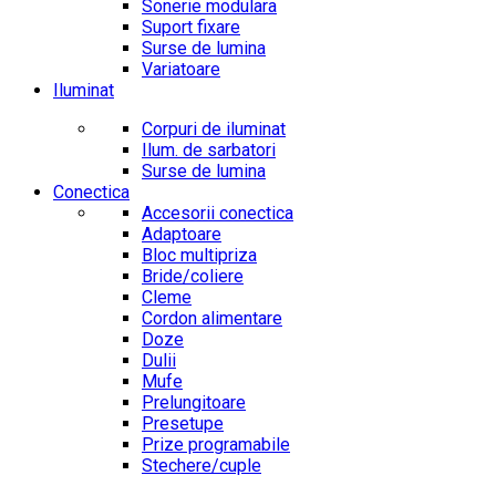
Sonerie modulara
Suport fixare
Surse de lumina
Variatoare
Iluminat
Corpuri de iluminat
Ilum. de sarbatori
Surse de lumina
Conectica
Accesorii conectica
Adaptoare
Bloc multipriza
Bride/coliere
Cleme
Cordon alimentare
Doze
Dulii
Mufe
Prelungitoare
Presetupe
Prize programabile
Stechere/cuple