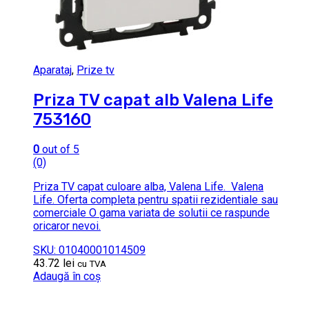
Aparataj
,
Prize tv
Priza TV capat alb Valena Life
753160
0
out of 5
(0)
Priza TV capat culoare alba, Valena Life. Valena
Life. Oferta completa pentru spatii rezidentiale sau
comerciale O gama variata de solutii ce raspunde
oricaror nevoi.
SKU: 01040001014509
43.72
lei
cu TVA
Adaugă în coș