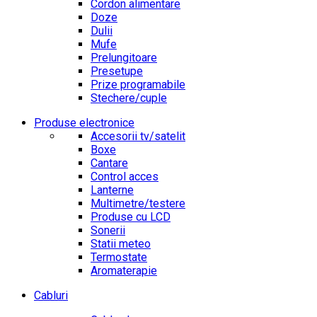
Cordon alimentare
Doze
Dulii
Mufe
Prelungitoare
Presetupe
Prize programabile
Stechere/cuple
Produse electronice
Accesorii tv/satelit
Boxe
Cantare
Control acces
Lanterne
Multimetre/testere
Produse cu LCD
Sonerii
Statii meteo
Termostate
Aromaterapie
Cabluri