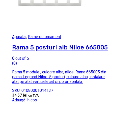
Aparataj
,
Rame de ornament
Rama 5 posturi alb Niloe 665005
0
out of 5
(0)
Rama 5 module , culoare alba, niloe. Rama 665005 din
gama Legrand Niloe, 5 posturi, culoare alba, instalare
atat pe atat verticala cat si pe orizontala.
SKU: 01080001014137
34.57
lei
cu TVA
Adaugă în coș