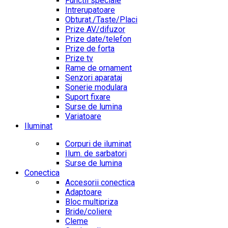
Functii speciale
Intrerupatoare
Obturat./Taste/Placi
Prize AV/difuzor
Prize date/telefon
Prize de forta
Prize tv
Rame de ornament
Senzori aparataj
Sonerie modulara
Suport fixare
Surse de lumina
Variatoare
Iluminat
Corpuri de iluminat
Ilum. de sarbatori
Surse de lumina
Conectica
Accesorii conectica
Adaptoare
Bloc multipriza
Bride/coliere
Cleme