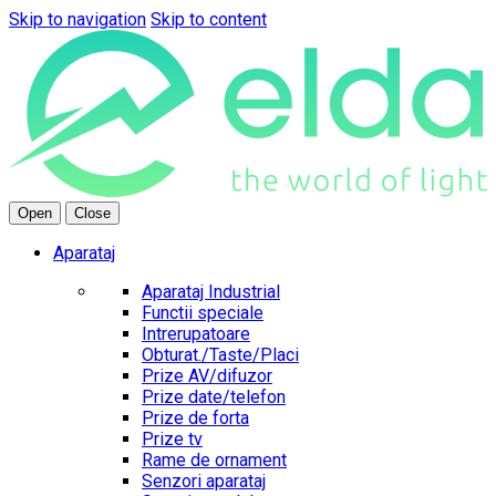
Skip to navigation
Skip to content
Open
Close
Aparataj
Aparataj Industrial
Functii speciale
Intrerupatoare
Obturat./Taste/Placi
Prize AV/difuzor
Prize date/telefon
Prize de forta
Prize tv
Rame de ornament
Senzori aparataj