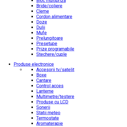
Bloc multipriza
Bride/coliere
Cleme
Cordon alimentare
Doze
Dulii
Mufe
Prelungitoare
Presetupe
Prize programabile
Stechere/cuple
Produse electronice
Accesorii tv/satelit
Boxe
Cantare
Control acces
Lanterne
Multimetre/testere
Produse cu LCD
Sonerii
Statii meteo
Termostate
Aromaterapie