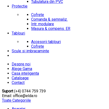
Tubulatura din PVC
Protectie
Cofrete
Comanda & semnaliz.
Intr. modulare
Masura & compens. ER
Tablouri
Accesorii tablouri
Cofrete
Scule si imbracaminte
Despre noi
Alege Gama
Casa inteligenta
Cataloage
Contact
Suport
(+4) 0744 759 739
Email: office@elda.ro
Toate Categoriile
Aparataj