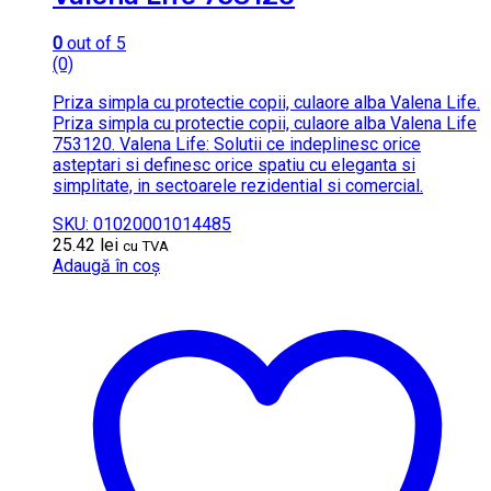
0
out of 5
(0)
Priza simpla cu protectie copii, culaore alba Valena Life.
Priza simpla cu protectie copii, culaore alba Valena Life
753120. Valena Life: Solutii ce indeplinesc orice
asteptari si definesc orice spatiu cu eleganta si
simplitate, in sectoarele rezidential si comercial.
SKU: 01020001014485
25.42
lei
cu TVA
Adaugă în coș