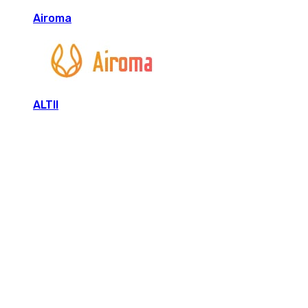
Airoma
ALTII