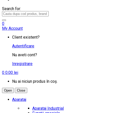
Search for:
0
My Account
Client existent?
Autentificare
Nu aveti cont?
Inregistrare
0
0.00
lei
Nu ai niciun produs în coș.
Open
Close
Aparataj
Aparataj Industrial