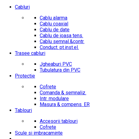
Cabluri
Cablu alarma
Cablu coaxial
Cablu de date
Cablu de joasa tens.
Cablu semnal.&contr.
Conduct. pt.inst.el.
Trasee cabluri
Jgheaburi PVC
Tubulatura din PVC
Protectie
Cofrete
Comanda & semnaliz.
Intr. modulare
Masura & compens. ER
Tablouri
Accesorii tablouri
Cofrete
Scule si imbracaminte