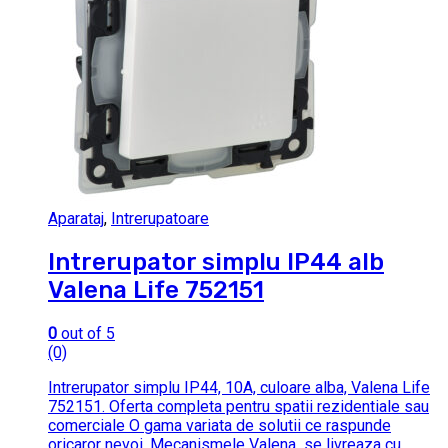
Aparataj
,
Intrerupatoare
Intrerupator simplu IP44 alb
Valena Life 752151
0
out of 5
(0)
Intrerupator simplu IP44, 10A, culoare alba, Valena Life
752151. Oferta completa pentru spatii rezidentiale sau
comerciale O gama variata de solutii ce raspunde
oricaror nevoi. Mecanismele Valena se livreaza cu