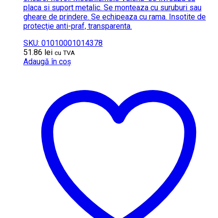
placa si suport metalic. Se monteaza cu suruburi sau
gheare de prindere. Se echipeaza cu rama. Insotite de
protecţie anti-praf, transparenta.
SKU: 01010001014378
51.86
lei
cu TVA
Adaugă în coș