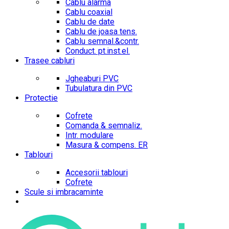
Cablu alarma
Cablu coaxial
Cablu de date
Cablu de joasa tens.
Cablu semnal.&contr.
Conduct. pt.inst.el.
Trasee cabluri
Jgheaburi PVC
Tubulatura din PVC
Protectie
Cofrete
Comanda & semnaliz.
Intr. modulare
Masura & compens. ER
Tablouri
Accesorii tablouri
Cofrete
Scule si imbracaminte