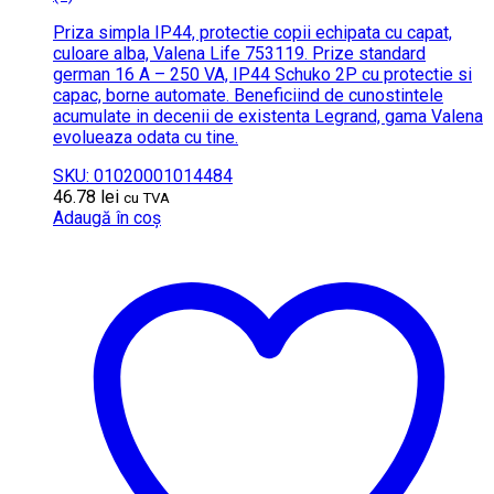
Priza simpla IP44, protectie copii echipata cu capat,
culoare alba, Valena Life 753119. Prize standard
german 16 A – 250 VA, IP44 Schuko 2P cu protectie si
capac, borne automate. Beneficiind de cunostintele
acumulate in decenii de existenta Legrand, gama Valena
evolueaza odata cu tine.
SKU: 01020001014484
46.78
lei
cu TVA
Adaugă în coș