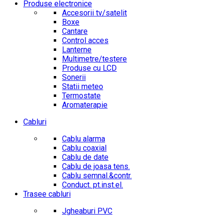
Produse electronice
Accesorii tv/satelit
Boxe
Cantare
Control acces
Lanterne
Multimetre/testere
Produse cu LCD
Sonerii
Statii meteo
Termostate
Aromaterapie
Cabluri
Cablu alarma
Cablu coaxial
Cablu de date
Cablu de joasa tens.
Cablu semnal.&contr.
Conduct. pt.inst.el.
Trasee cabluri
Jgheaburi PVC