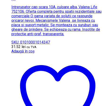
Intrerupator cap-scara 10A, culoare alba, Valena Life
752106. Oferta completa pentru spatii rezidentiale sau
comerciale O gama variata de solutii ce raspunde
oricaror nevoi. Mecanismele Valena se livreaza cu
placa si suport metalic. Se monteaza cu suruburi sau
gheare de prindere. Se echipeaza cu rama. Insotite de
protectie anti-praf, transparenta.
SKU: 01010001014347
31.52
lei
cu TVA
Adaugă în coș