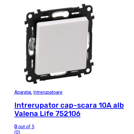
Aparataj
,
Intrerupatoare
Intrerupator cap-scara 10A alb
Valena Life 752106
0
out of 5
(0)