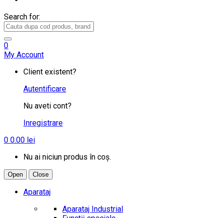
Search for:
0
My Account
Client existent?
Autentificare
Nu aveti cont?
Inregistrare
0
0.00
lei
Nu ai niciun produs în coș.
Open
Close
Aparataj
Aparataj Industrial