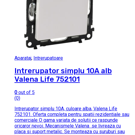
Aparataj
,
Intrerupatoare
Intrerupator simplu 10A alb
Valena Life 752101
0
out of 5
(0)
Intrerupator simplu 10A, culoare alba, Valena Life
752101. Oferta completa pentru spatii rezidentiale sau
comerciale O gama variata de solutii ce raspunde
oricaror nevoi. Mecanismele Valena se livreaza cu
placa si suport metalic. Se monteaza cu suruburi sau