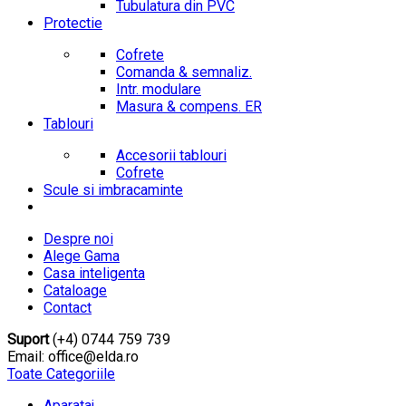
Tubulatura din PVC
Protectie
Cofrete
Comanda & semnaliz.
Intr. modulare
Masura & compens. ER
Tablouri
Accesorii tablouri
Cofrete
Scule si imbracaminte
Despre noi
Alege Gama
Casa inteligenta
Cataloage
Contact
Suport
(+4) 0744 759 739
Email: office@elda.ro
Toate Categoriile
Aparataj