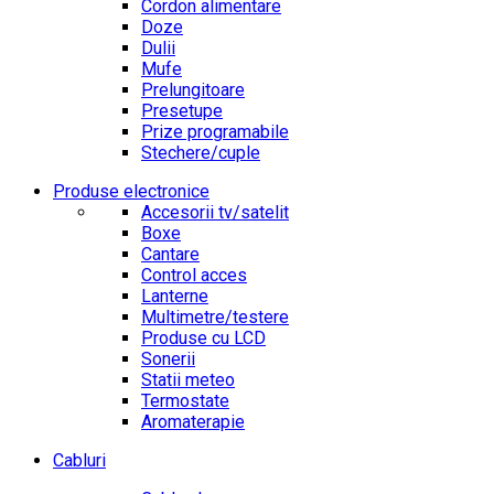
Cordon alimentare
Doze
Dulii
Mufe
Prelungitoare
Presetupe
Prize programabile
Stechere/cuple
Produse electronice
Accesorii tv/satelit
Boxe
Cantare
Control acces
Lanterne
Multimetre/testere
Produse cu LCD
Sonerii
Statii meteo
Termostate
Aromaterapie
Cabluri