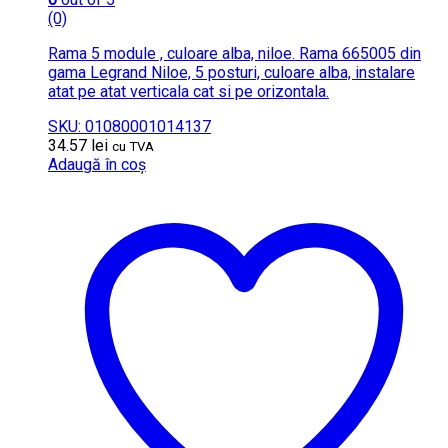
(0)
Rama 5 module , culoare alba, niloe. Rama 665005 din
gama Legrand Niloe, 5 posturi, culoare alba, instalare
atat pe atat verticala cat si pe orizontala.
SKU: 01080001014137
34.57
lei
cu TVA
Adaugă în coș