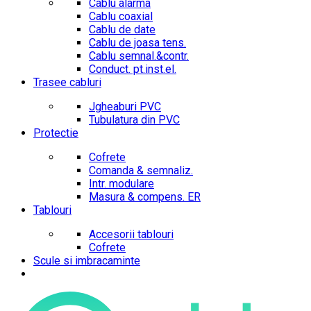
Cablu alarma
Cablu coaxial
Cablu de date
Cablu de joasa tens.
Cablu semnal.&contr.
Conduct. pt.inst.el.
Trasee cabluri
Jgheaburi PVC
Tubulatura din PVC
Protectie
Cofrete
Comanda & semnaliz.
Intr. modulare
Masura & compens. ER
Tablouri
Accesorii tablouri
Cofrete
Scule si imbracaminte