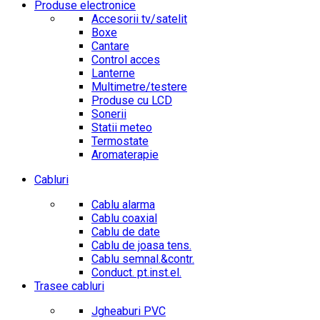
Produse electronice
Accesorii tv/satelit
Boxe
Cantare
Control acces
Lanterne
Multimetre/testere
Produse cu LCD
Sonerii
Statii meteo
Termostate
Aromaterapie
Cabluri
Cablu alarma
Cablu coaxial
Cablu de date
Cablu de joasa tens.
Cablu semnal.&contr.
Conduct. pt.inst.el.
Trasee cabluri
Jgheaburi PVC