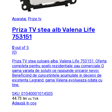
Aparataj
,
Prize tv
Priza TV stea alb Valena Life
753151
0
out of 5
(0)
Priza TV stea culoare alba, Valena Life 753151. Oferta
completa pentru spatii rezidentiale sau comerciale O
gama variata de solutii ce raspunde oricaror nevoi.
Beneficiind de cunostintele acumulate in decenii de
existenta Legrand, gama Valena evolueaza odata cu
tine.
SKU: 01040001014505
44.73
lei
cu TVA
Adaugă în coș