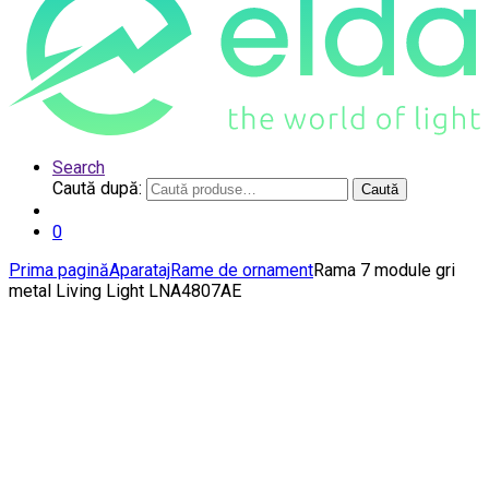
Search
Caută după:
Caută
0
Prima pagină
Aparataj
Rame de ornament
Rama 7 module gri
metal Living Light LNA4807AE