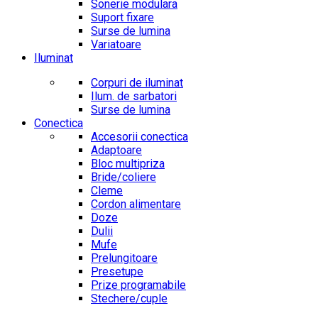
Sonerie modulara
Suport fixare
Surse de lumina
Variatoare
Iluminat
Corpuri de iluminat
Ilum. de sarbatori
Surse de lumina
Conectica
Accesorii conectica
Adaptoare
Bloc multipriza
Bride/coliere
Cleme
Cordon alimentare
Doze
Dulii
Mufe
Prelungitoare
Presetupe
Prize programabile
Stechere/cuple