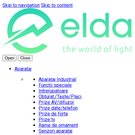
Skip to navigation
Skip to content
Open
Close
Aparataj
Aparataj Industrial
Functii speciale
Intrerupatoare
Obturat./Taste/Placi
Prize AV/difuzor
Prize date/telefon
Prize de forta
Prize tv
Rame de ornament
Senzori aparataj