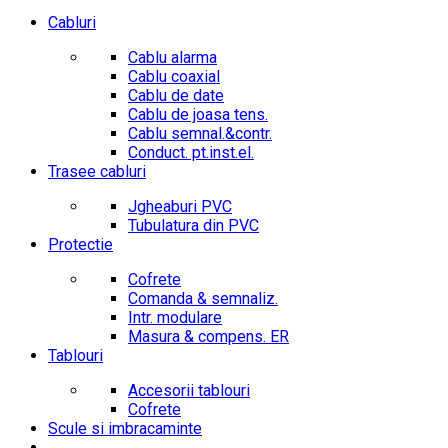
Cabluri
Cablu alarma
Cablu coaxial
Cablu de date
Cablu de joasa tens.
Cablu semnal.&contr.
Conduct. pt.inst.el.
Trasee cabluri
Jgheaburi PVC
Tubulatura din PVC
Protectie
Cofrete
Comanda & semnaliz.
Intr. modulare
Masura & compens. ER
Tablouri
Accesorii tablouri
Cofrete
Scule si imbracaminte