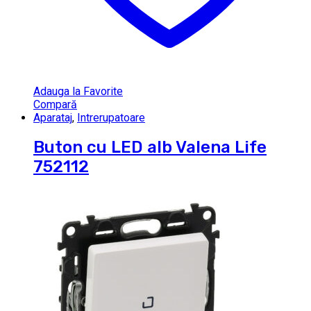
Adauga la Favorite
Compară
Aparataj
,
Intrerupatoare
Buton cu LED alb Valena Life
752112