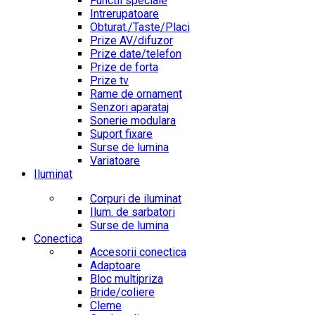
Functii speciale
Intrerupatoare
Obturat./Taste/Placi
Prize AV/difuzor
Prize date/telefon
Prize de forta
Prize tv
Rame de ornament
Senzori aparataj
Sonerie modulara
Suport fixare
Surse de lumina
Variatoare
Iluminat
Corpuri de iluminat
Ilum. de sarbatori
Surse de lumina
Conectica
Accesorii conectica
Adaptoare
Bloc multipriza
Bride/coliere
Cleme