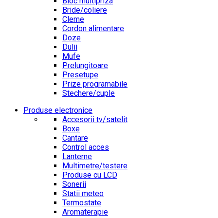
Bloc multipriza
Bride/coliere
Cleme
Cordon alimentare
Doze
Dulii
Mufe
Prelungitoare
Presetupe
Prize programabile
Stechere/cuple
Produse electronice
Accesorii tv/satelit
Boxe
Cantare
Control acces
Lanterne
Multimetre/testere
Produse cu LCD
Sonerii
Statii meteo
Termostate
Aromaterapie