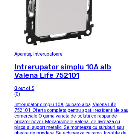
Aparataj
,
Intrerupatoare
Intrerupator simplu 10A alb
Valena Life 752101
0
out of 5
(0)
Intrerupator simplu 10A, culoare alba, Valena Life
752101. Oferta completa pentru spatii rezidentiale sau
comerciale O gama variata de solutii ce raspunde
oricaror nevoi. Mecanismele Valena se livreaza cu
placa si suport metalic. Se monteaza cu suruburi sau
gheare de prindere. Se echipeaza cu rama. Insotite de