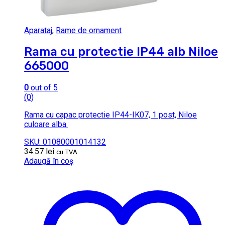
Aparataj
,
Rame de ornament
Rama cu protectie IP44 alb Niloe
665000
0
out of 5
(0)
Rama cu capac protectie IP44-IK07, 1 post, Niloe
culoare alba.
SKU: 01080001014132
34.57
lei
cu TVA
Adaugă în coș