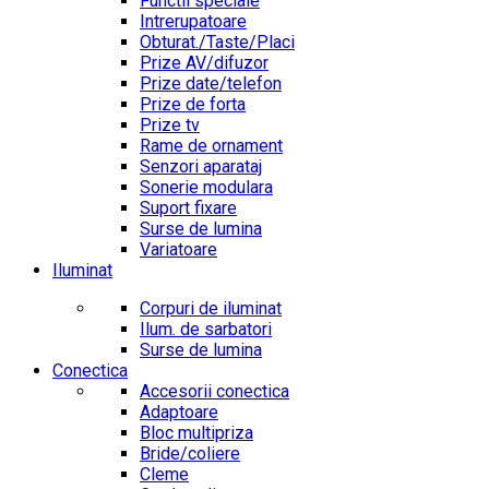
Functii speciale
Intrerupatoare
Obturat./Taste/Placi
Prize AV/difuzor
Prize date/telefon
Prize de forta
Prize tv
Rame de ornament
Senzori aparataj
Sonerie modulara
Suport fixare
Surse de lumina
Variatoare
Iluminat
Corpuri de iluminat
Ilum. de sarbatori
Surse de lumina
Conectica
Accesorii conectica
Adaptoare
Bloc multipriza
Bride/coliere
Cleme