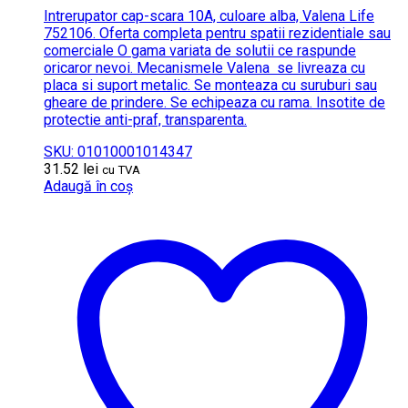
Intrerupator cap-scara 10A, culoare alba, Valena Life
752106. Oferta completa pentru spatii rezidentiale sau
comerciale O gama variata de solutii ce raspunde
oricaror nevoi. Mecanismele Valena se livreaza cu
placa si suport metalic. Se monteaza cu suruburi sau
gheare de prindere. Se echipeaza cu rama. Insotite de
protectie anti-praf, transparenta.
SKU: 01010001014347
31.52
lei
cu TVA
Adaugă în coș