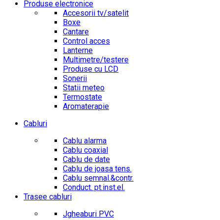
Produse electronice
Accesorii tv/satelit
Boxe
Cantare
Control acces
Lanterne
Multimetre/testere
Produse cu LCD
Sonerii
Statii meteo
Termostate
Aromaterapie
Cabluri
Cablu alarma
Cablu coaxial
Cablu de date
Cablu de joasa tens.
Cablu semnal.&contr.
Conduct. pt.inst.el.
Trasee cabluri
Jgheaburi PVC