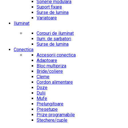
Sonerie modulara
Suport fixare
Surse de lumina
Variatoare
Iluminat
Corpuri de iluminat
Ilum. de sarbatori
Surse de lumina
Conectica
Accesorii conectica
Adaptoare
Bloc multipriza
Bride/coliere
Cleme
Cordon alimentare
Doze
Dulii
Mufe
Prelungitoare
Presetupe
Prize programabile
Stechere/cuple