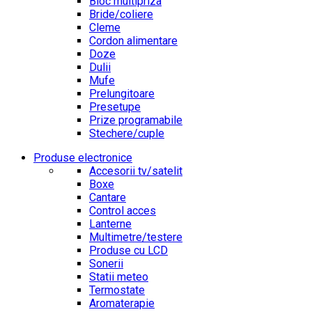
Bloc multipriza
Bride/coliere
Cleme
Cordon alimentare
Doze
Dulii
Mufe
Prelungitoare
Presetupe
Prize programabile
Stechere/cuple
Produse electronice
Accesorii tv/satelit
Boxe
Cantare
Control acces
Lanterne
Multimetre/testere
Produse cu LCD
Sonerii
Statii meteo
Termostate
Aromaterapie