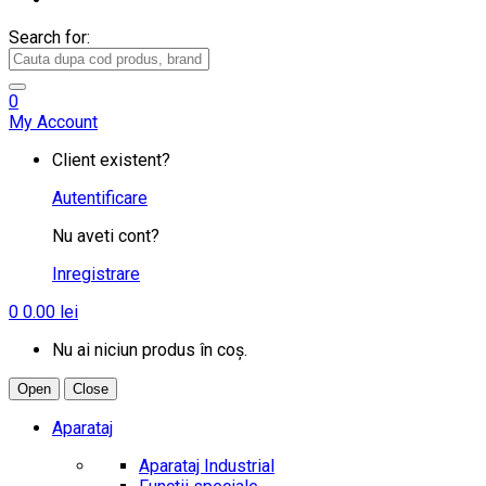
Search for:
0
My Account
Client existent?
Autentificare
Nu aveti cont?
Inregistrare
0
0.00
lei
Nu ai niciun produs în coș.
Open
Close
Aparataj
Aparataj Industrial