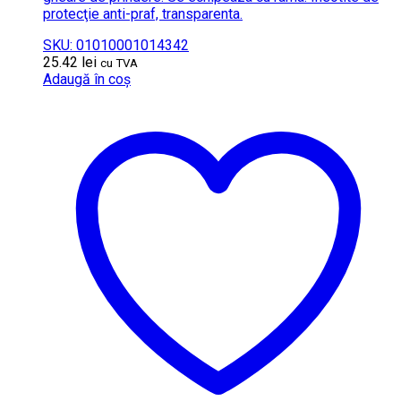
protecţie anti-praf, transparenta.
SKU: 01010001014342
25.42
lei
cu TVA
Adaugă în coș