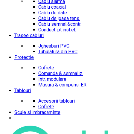
Cablu alarma
Cablu coaxial
Cablu de date
Cablu de joasa tens.
Cablu semnal.&contr.
Conduct. pt.inst.el.
Trasee cabluri
Jgheaburi PVC
Tubulatura din PVC
Protectie
Cofrete
Comanda & semnaliz.
Intr. modulare
Masura & compens. ER
Tablouri
Accesorii tablouri
Cofrete
Scule si imbracaminte