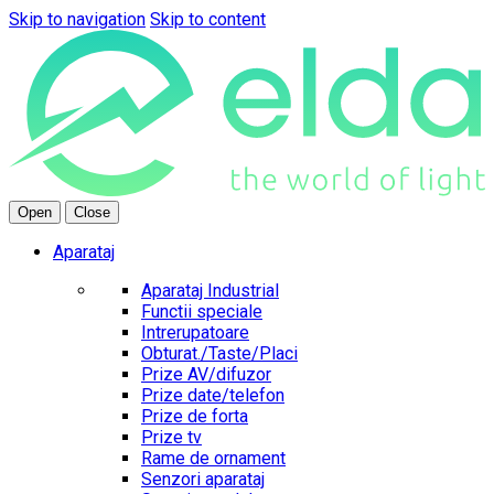
Skip to navigation
Skip to content
Open
Close
Aparataj
Aparataj Industrial
Functii speciale
Intrerupatoare
Obturat./Taste/Placi
Prize AV/difuzor
Prize date/telefon
Prize de forta
Prize tv
Rame de ornament
Senzori aparataj