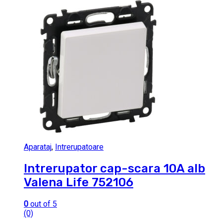
Aparataj
,
Intrerupatoare
Intrerupator cap-scara 10A alb
Valena Life 752106
0
out of 5
(0)