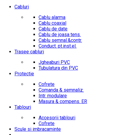
Cabluri
Cablu alarma
Cablu coaxial
Cablu de date
Cablu de joasa tens.
Cablu semnal.&contr.
Conduct. pt.inst.el.
Trasee cabluri
Jgheaburi PVC
Tubulatura din PVC
Protectie
Cofrete
Comanda & semnaliz.
Intr. modulare
Masura & compens. ER
Tablouri
Accesorii tablouri
Cofrete
Scule si imbracaminte