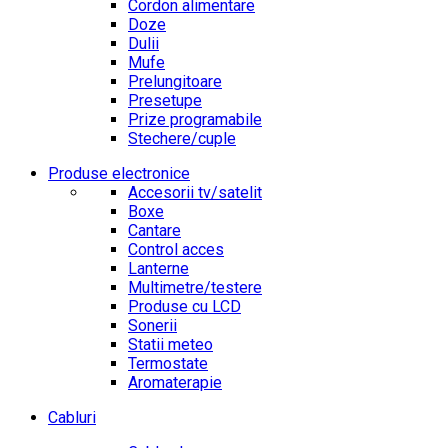
Cordon alimentare
Doze
Dulii
Mufe
Prelungitoare
Presetupe
Prize programabile
Stechere/cuple
Produse electronice
Accesorii tv/satelit
Boxe
Cantare
Control acces
Lanterne
Multimetre/testere
Produse cu LCD
Sonerii
Statii meteo
Termostate
Aromaterapie
Cabluri