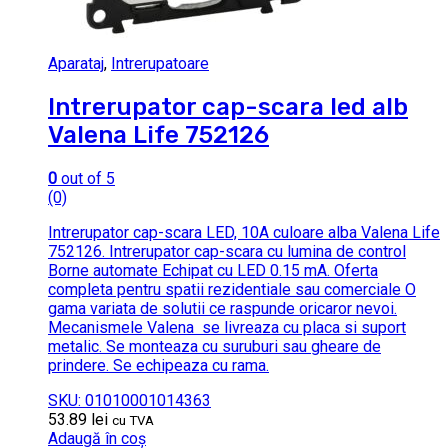
Aparataj
,
Intrerupatoare
Intrerupator cap-scara led alb
Valena Life 752126
0
out of 5
(0)
Intrerupator cap-scara LED, 10A culoare alba Valena Life
752126. Intrerupator cap-scara cu lumina de control
Borne automate Echipat cu LED 0.15 mA. Oferta
completa pentru spatii rezidentiale sau comerciale O
gama variata de solutii ce raspunde oricaror nevoi.
Mecanismele Valena se livreaza cu placa si suport
metalic. Se monteaza cu suruburi sau gheare de
prindere. Se echipeaza cu rama.
SKU: 01010001014363
53.89
lei
cu TVA
Adaugă în coș