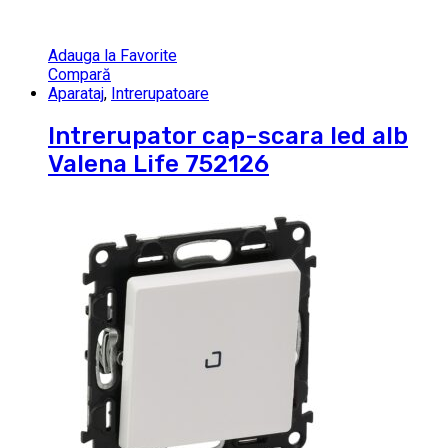
Adauga la Favorite
Compară
Aparataj
,
Intrerupatoare
Intrerupator cap-scara led alb
Valena Life 752126