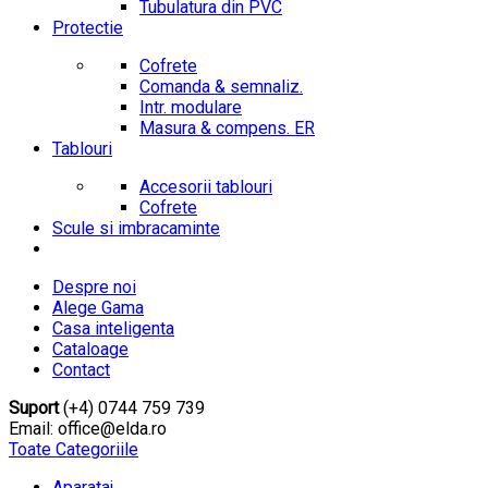
Tubulatura din PVC
Protectie
Cofrete
Comanda & semnaliz.
Intr. modulare
Masura & compens. ER
Tablouri
Accesorii tablouri
Cofrete
Scule si imbracaminte
Despre noi
Alege Gama
Casa inteligenta
Cataloage
Contact
Suport
(+4) 0744 759 739
Email: office@elda.ro
Toate Categoriile
Aparataj