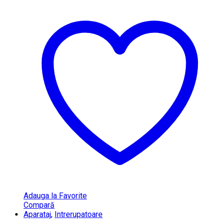
Adauga la Favorite
Compară
Aparataj
,
Intrerupatoare