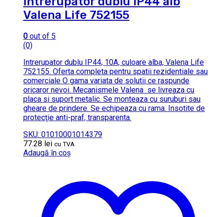
Intrerupator dublu IP44 alb
Valena Life 752155
0
out of 5
(0)
Intrerupator dublu IP44, 10A, culoare alba, Valena Life
752155. Oferta completa pentru spatii rezidentiale sau
comerciale O gama variata de solutii ce raspunde
oricaror nevoi. Mecanismele Valena se livreaza cu
placa si suport metalic. Se monteaza cu suruburi sau
gheare de prindere. Se echipeaza cu rama. Insotite de
protecţie anti-praf, transparenta.
SKU: 01010001014379
77.28
lei
cu TVA
Adaugă în coș