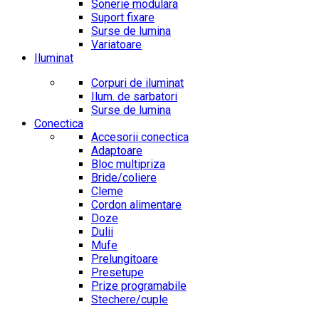
Sonerie modulara
Suport fixare
Surse de lumina
Variatoare
Iluminat
Corpuri de iluminat
Ilum. de sarbatori
Surse de lumina
Conectica
Accesorii conectica
Adaptoare
Bloc multipriza
Bride/coliere
Cleme
Cordon alimentare
Doze
Dulii
Mufe
Prelungitoare
Presetupe
Prize programabile
Stechere/cuple