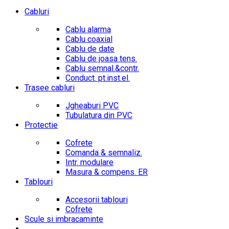
Cabluri
Cablu alarma
Cablu coaxial
Cablu de date
Cablu de joasa tens.
Cablu semnal.&contr.
Conduct. pt.inst.el.
Trasee cabluri
Jgheaburi PVC
Tubulatura din PVC
Protectie
Cofrete
Comanda & semnaliz.
Intr. modulare
Masura & compens. ER
Tablouri
Accesorii tablouri
Cofrete
Scule si imbracaminte