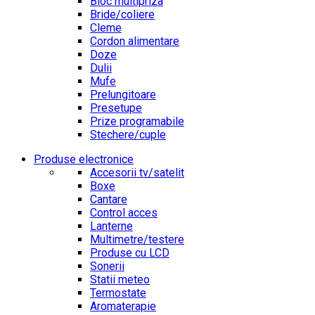
Bloc multipriza
Bride/coliere
Cleme
Cordon alimentare
Doze
Dulii
Mufe
Prelungitoare
Presetupe
Prize programabile
Stechere/cuple
Produse electronice
Accesorii tv/satelit
Boxe
Cantare
Control acces
Lanterne
Multimetre/testere
Produse cu LCD
Sonerii
Statii meteo
Termostate
Aromaterapie