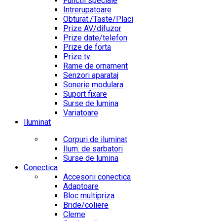
Functii speciale
Intrerupatoare
Obturat./Taste/Placi
Prize AV/difuzor
Prize date/telefon
Prize de forta
Prize tv
Rame de ornament
Senzori aparataj
Sonerie modulara
Suport fixare
Surse de lumina
Variatoare
Iluminat
Corpuri de iluminat
Ilum. de sarbatori
Surse de lumina
Conectica
Accesorii conectica
Adaptoare
Bloc multipriza
Bride/coliere
Cleme