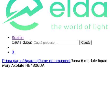
Search
Caută după:
Caută
0
Prima pagină
Aparataj
Rame de ornament
Rama 6 module liquid
ivory Axolute HB4806DA