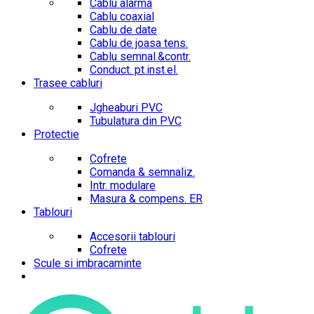
Cablu alarma
Cablu coaxial
Cablu de date
Cablu de joasa tens.
Cablu semnal.&contr.
Conduct. pt.inst.el.
Trasee cabluri
Jgheaburi PVC
Tubulatura din PVC
Protectie
Cofrete
Comanda & semnaliz.
Intr. modulare
Masura & compens. ER
Tablouri
Accesorii tablouri
Cofrete
Scule si imbracaminte