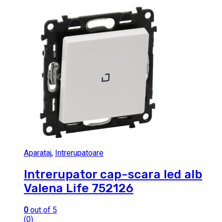
Aparataj
,
Intrerupatoare
Intrerupator cap-scara led alb
Valena Life 752126
0
out of 5
(0)