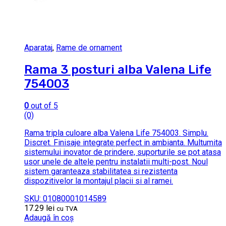
Aparataj
,
Rame de ornament
Rama 3 posturi alba Valena Life
754003
0
out of 5
(0)
Rama tripla culoare alba Valena Life 754003. Simplu.
Discret. Finisaje integrate perfect in ambianta. Multumita
sistemului inovator de prindere, suporturile se pot atasa
usor unele de altele pentru instalatii multi-post. Noul
sistem garanteaza stabilitatea si rezistenta
dispozitivelor la montajul placii si al ramei.
SKU: 01080001014589
17.29
lei
cu TVA
Adaugă în coș