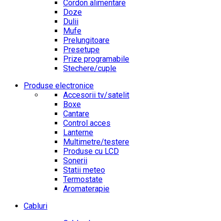
Cordon alimentare
Doze
Dulii
Mufe
Prelungitoare
Presetupe
Prize programabile
Stechere/cuple
Produse electronice
Accesorii tv/satelit
Boxe
Cantare
Control acces
Lanterne
Multimetre/testere
Produse cu LCD
Sonerii
Statii meteo
Termostate
Aromaterapie
Cabluri