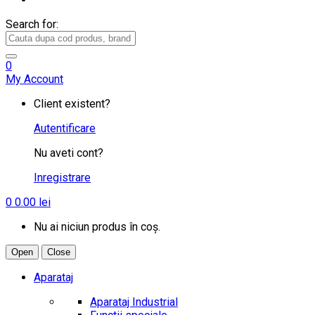
Search for:
0
My Account
Client existent?
Autentificare
Nu aveti cont?
Inregistrare
0
0.00
lei
Nu ai niciun produs în coș.
Open
Close
Aparataj
Aparataj Industrial