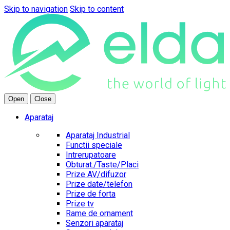
Skip to navigation
Skip to content
Open
Close
Aparataj
Aparataj Industrial
Functii speciale
Intrerupatoare
Obturat./Taste/Placi
Prize AV/difuzor
Prize date/telefon
Prize de forta
Prize tv
Rame de ornament
Senzori aparataj