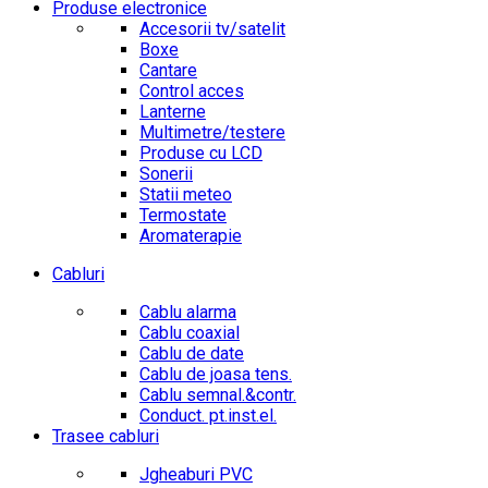
Produse electronice
Accesorii tv/satelit
Boxe
Cantare
Control acces
Lanterne
Multimetre/testere
Produse cu LCD
Sonerii
Statii meteo
Termostate
Aromaterapie
Cabluri
Cablu alarma
Cablu coaxial
Cablu de date
Cablu de joasa tens.
Cablu semnal.&contr.
Conduct. pt.inst.el.
Trasee cabluri
Jgheaburi PVC