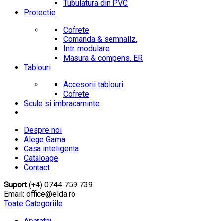
Tubulatura din PVC
Protectie
Cofrete
Comanda & semnaliz.
Intr. modulare
Masura & compens. ER
Tablouri
Accesorii tablouri
Cofrete
Scule si imbracaminte
Despre noi
Alege Gama
Casa inteligenta
Cataloage
Contact
Suport
(+4) 0744 759 739
Email: office@elda.ro
Toate Categoriile
Aparataj