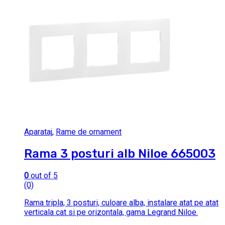
Aparataj
,
Rame de ornament
Rama 3 posturi alb Niloe 665003
0
out of 5
(0)
Rama tripla, 3 posturi, culoare alba, instalare atat pe atat
verticala cat si pe orizontala, gama Legrand Niloe.