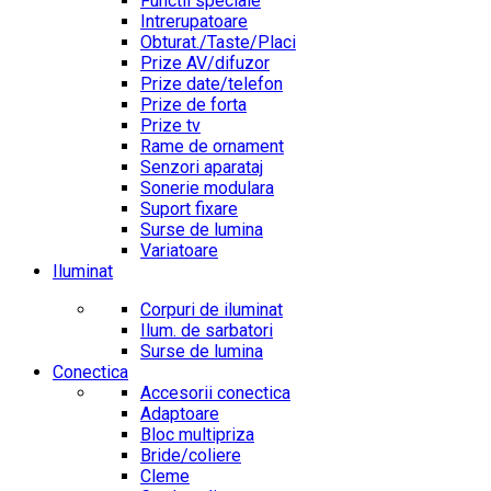
Functii speciale
Intrerupatoare
Obturat./Taste/Placi
Prize AV/difuzor
Prize date/telefon
Prize de forta
Prize tv
Rame de ornament
Senzori aparataj
Sonerie modulara
Suport fixare
Surse de lumina
Variatoare
Iluminat
Corpuri de iluminat
Ilum. de sarbatori
Surse de lumina
Conectica
Accesorii conectica
Adaptoare
Bloc multipriza
Bride/coliere
Cleme