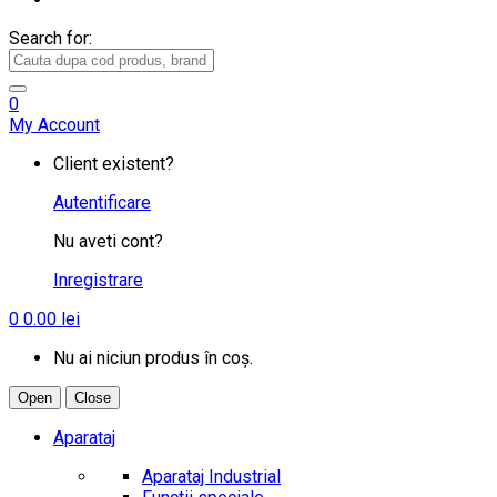
Search for:
0
My Account
Client existent?
Autentificare
Nu aveti cont?
Inregistrare
0
0.00
lei
Nu ai niciun produs în coș.
Open
Close
Aparataj
Aparataj Industrial