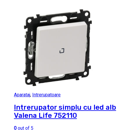
Aparataj
,
Intrerupatoare
Intrerupator simplu cu led alb
Valena Life 752110
0
out of 5