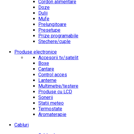
Cordon alimentare
Doze
Dulii
Mufe
Prelungitoare
Presetupe
Prize programabile
Stechere/cuple
Produse electronice
Accesorii tv/satelit
Boxe
Cantare
Control acces
Lanterne
Multimetre/testere
Produse cu LCD
Sonerii
Statii meteo
Termostate
Aromaterapie
Cabluri