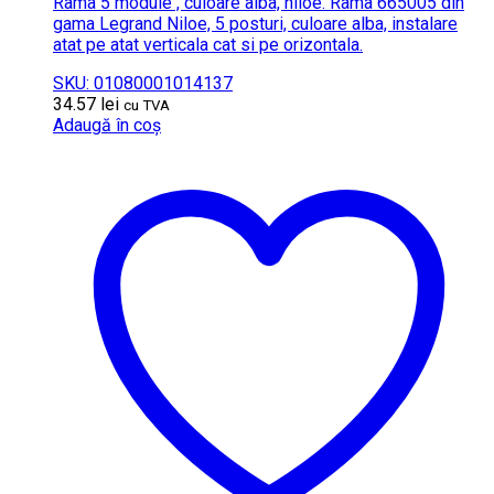
Rama 5 module , culoare alba, niloe. Rama 665005 din
gama Legrand Niloe, 5 posturi, culoare alba, instalare
atat pe atat verticala cat si pe orizontala.
SKU: 01080001014137
34.57
lei
cu TVA
Adaugă în coș