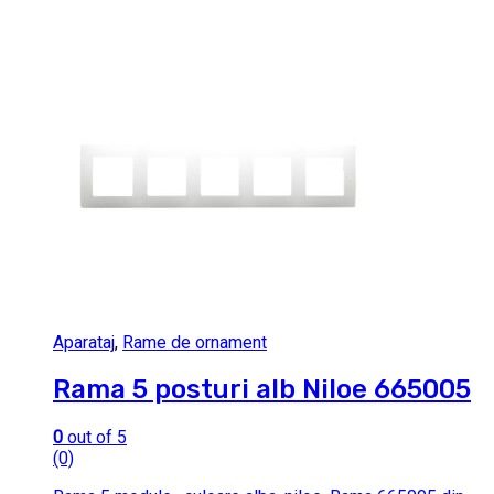
Aparataj
,
Rame de ornament
Rama 5 posturi alb Niloe 665005
0
out of 5
(0)