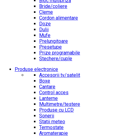
Bloc multipriza
Bride/coliere
Cleme
Cordon alimentare
Doze
Dulii
Mufe
Prelungitoare
Presetupe
Prize programabile
Stechere/cuple
Produse electronice
Accesorii tv/satelit
Boxe
Cantare
Control acces
Lanterne
Multimetre/testere
Produse cu LCD
Sonerii
Statii meteo
Termostate
Aromaterapie