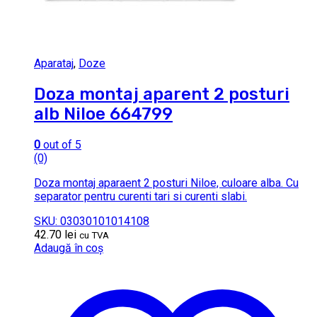
Aparataj
,
Doze
Doza montaj aparent 2 posturi
alb Niloe 664799
0
out of 5
(0)
Doza montaj aparaent 2 posturi Niloe, culoare alba. Cu
separator pentru curenti tari si curenti slabi.
SKU: 03030101014108
42.70
lei
cu TVA
Adaugă în coș