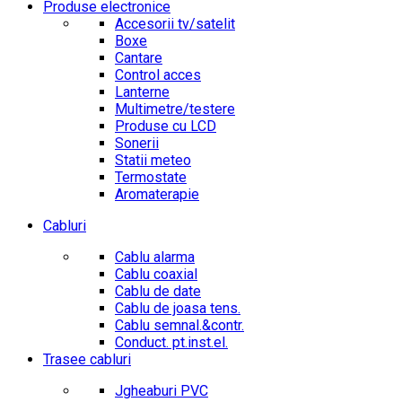
Produse electronice
Accesorii tv/satelit
Boxe
Cantare
Control acces
Lanterne
Multimetre/testere
Produse cu LCD
Sonerii
Statii meteo
Termostate
Aromaterapie
Cabluri
Cablu alarma
Cablu coaxial
Cablu de date
Cablu de joasa tens.
Cablu semnal.&contr.
Conduct. pt.inst.el.
Trasee cabluri
Jgheaburi PVC