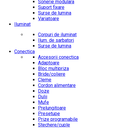
Sonerie modulara
Suport fixare
Surse de lumina
Variatoare
Iluminat
Corpuri de iluminat
Ilum. de sarbatori
Surse de lumina
Conectica
Accesorii conectica
Adaptoare
Bloc multipriza
Bride/coliere
Cleme
Cordon alimentare
Doze
Dulii
Mufe
Prelungitoare
Presetupe
Prize programabile
Stechere/cuple