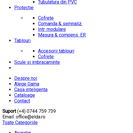
Tubulatura din PVC
Protectie
Cofrete
Comanda & semnaliz.
Intr. modulare
Masura & compens. ER
Tablouri
Accesorii tablouri
Cofrete
Scule si imbracaminte
Despre noi
Alege Gama
Casa inteligenta
Cataloage
Contact
Suport
(+4) 0744 759 739
Email: office@elda.ro
Toate Categoriile
Aparataj