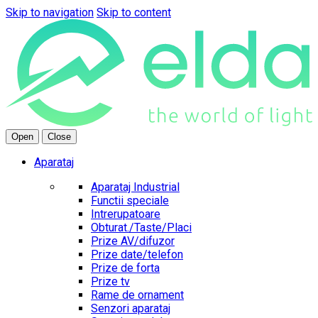
Skip to navigation
Skip to content
Open
Close
Aparataj
Aparataj Industrial
Functii speciale
Intrerupatoare
Obturat./Taste/Placi
Prize AV/difuzor
Prize date/telefon
Prize de forta
Prize tv
Rame de ornament
Senzori aparataj