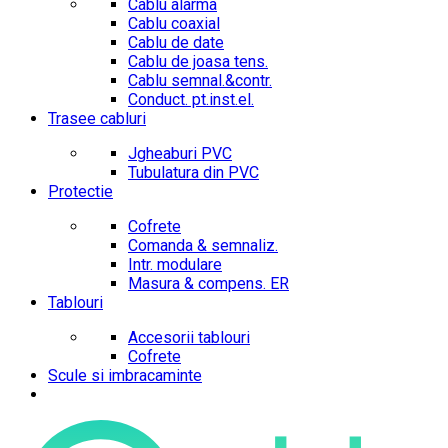
Cablu alarma
Cablu coaxial
Cablu de date
Cablu de joasa tens.
Cablu semnal.&contr.
Conduct. pt.inst.el.
Trasee cabluri
Jgheaburi PVC
Tubulatura din PVC
Protectie
Cofrete
Comanda & semnaliz.
Intr. modulare
Masura & compens. ER
Tablouri
Accesorii tablouri
Cofrete
Scule si imbracaminte