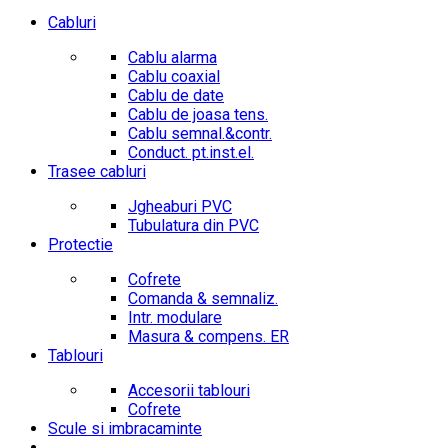
Cabluri
Cablu alarma
Cablu coaxial
Cablu de date
Cablu de joasa tens.
Cablu semnal.&contr.
Conduct. pt.inst.el.
Trasee cabluri
Jgheaburi PVC
Tubulatura din PVC
Protectie
Cofrete
Comanda & semnaliz.
Intr. modulare
Masura & compens. ER
Tablouri
Accesorii tablouri
Cofrete
Scule si imbracaminte