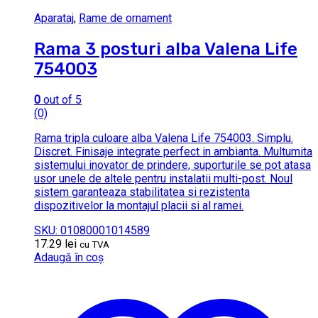
Aparataj
,
Rame de ornament
Rama 3 posturi alba Valena Life
754003
0
out of 5
(0)
Rama tripla culoare alba Valena Life 754003. Simplu.
Discret. Finisaje integrate perfect in ambianta. Multumita
sistemului inovator de prindere, suporturile se pot atasa
usor unele de altele pentru instalatii multi-post. Noul
sistem garanteaza stabilitatea si rezistenta
dispozitivelor la montajul placii si al ramei.
SKU: 01080001014589
17.29
lei
cu TVA
Adaugă în coș