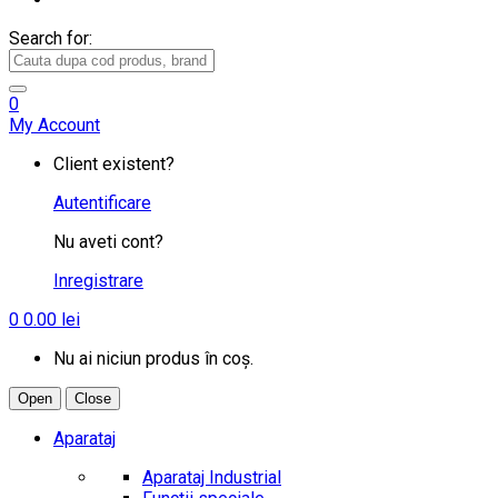
Search for:
0
My Account
Client existent?
Autentificare
Nu aveti cont?
Inregistrare
0
0.00
lei
Nu ai niciun produs în coș.
Open
Close
Aparataj
Aparataj Industrial