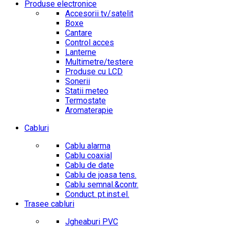
Produse electronice
Accesorii tv/satelit
Boxe
Cantare
Control acces
Lanterne
Multimetre/testere
Produse cu LCD
Sonerii
Statii meteo
Termostate
Aromaterapie
Cabluri
Cablu alarma
Cablu coaxial
Cablu de date
Cablu de joasa tens.
Cablu semnal.&contr.
Conduct. pt.inst.el.
Trasee cabluri
Jgheaburi PVC