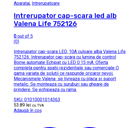
Aparataj
,
Intrerupatoare
Intrerupator cap-scara led alb
Valena Life 752126
0
out of 5
(0)
Intrerupator cap-scara LED, 10A culoare alba Valena Life
752126. Intrerupator cap-scara cu lumina de control
Borne automate Echipat cu LED 0.15 mA. Oferta
completa pentru spatii rezidentiale sau comerciale O
gama variata de solutii ce raspunde oricaror nevoi.
Mecanismele Valena se livreaza cu placa si suport
metalic. Se monteaza cu suruburi sau gheare de
prindere. Se echipeaza cu rama.
SKU: 01010001014363
53.89
lei
cu TVA
Adaugă în coș