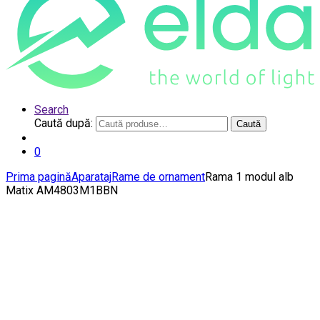
Search
Caută după:
Caută
0
Prima pagină
Aparataj
Rame de ornament
Rama 1 modul alb
Matix AM4803M1BBN