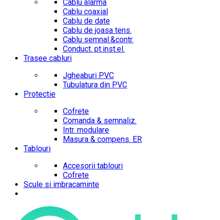
Cablu alarma
Cablu coaxial
Cablu de date
Cablu de joasa tens.
Cablu semnal.&contr.
Conduct. pt.inst.el.
Trasee cabluri
Jgheaburi PVC
Tubulatura din PVC
Protectie
Cofrete
Comanda & semnaliz.
Intr. modulare
Masura & compens. ER
Tablouri
Accesorii tablouri
Cofrete
Scule si imbracaminte