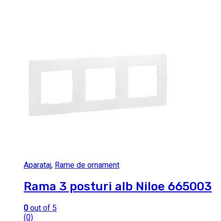
Aparataj
,
Rame de ornament
Rama 3 posturi alb Niloe 665003
0
out of 5
(0)