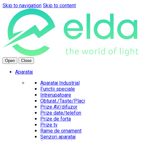
Skip to navigation
Skip to content
Open
Close
Aparataj
Aparataj Industrial
Functii speciale
Intrerupatoare
Obturat./Taste/Placi
Prize AV/difuzor
Prize date/telefon
Prize de forta
Prize tv
Rame de ornament
Senzori aparataj