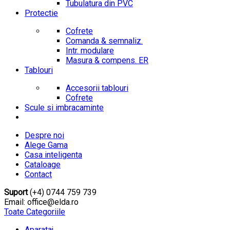
Tubulatura din PVC
Protectie
Cofrete
Comanda & semnaliz.
Intr. modulare
Masura & compens. ER
Tablouri
Accesorii tablouri
Cofrete
Scule si imbracaminte
Despre noi
Alege Gama
Casa inteligenta
Cataloage
Contact
Suport
(+4) 0744 759 739
Email: office@elda.ro
Toate Categoriile
Aparataj