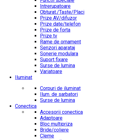
Functii speciale
Intrerupatoare
Obturat./Taste/Placi
Prize AV/difuzor
Prize date/telefon
Prize de forta
Prize tv
Rame de ornament
Senzori aparataj
Sonerie modulara
Suport fixare
Surse de lumina
Variatoare
Iluminat
Corpuri de iluminat
Ilum. de sarbatori
Surse de lumina
Conectica
Accesorii conectica
Adaptoare
Bloc multipriza
Bride/coliere
Cleme