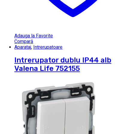
Adauga la Favorite
Compară
Aparataj
,
Intrerupatoare
Intrerupator dublu IP44 alb
Valena Life 752155