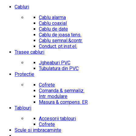
Cabluri
Cablu alarma
Cablu coaxial
Cablu de date
Cablu de joasa tens.
Cablu semnal.&contr.
Conduct. pt.inst.el.
Trasee cabluri
Jgheaburi PVC
Tubulatura din PVC
Protectie
Cofrete
Comanda & semnaliz.
Intr. modulare
Masura & compens. ER
Tablouri
Accesorii tablouri
Cofrete
Scule si imbracaminte