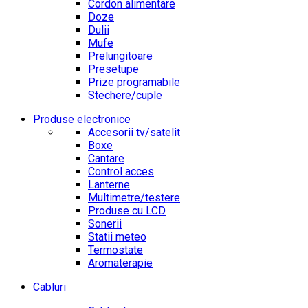
Cordon alimentare
Doze
Dulii
Mufe
Prelungitoare
Presetupe
Prize programabile
Stechere/cuple
Produse electronice
Accesorii tv/satelit
Boxe
Cantare
Control acces
Lanterne
Multimetre/testere
Produse cu LCD
Sonerii
Statii meteo
Termostate
Aromaterapie
Cabluri