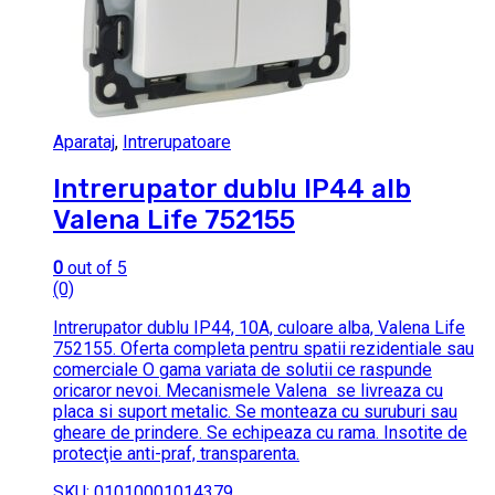
Aparataj
,
Intrerupatoare
Intrerupator dublu IP44 alb
Valena Life 752155
0
out of 5
(0)
Intrerupator dublu IP44, 10A, culoare alba, Valena Life
752155. Oferta completa pentru spatii rezidentiale sau
comerciale O gama variata de solutii ce raspunde
oricaror nevoi. Mecanismele Valena se livreaza cu
placa si suport metalic. Se monteaza cu suruburi sau
gheare de prindere. Se echipeaza cu rama. Insotite de
protecţie anti-praf, transparenta.
SKU: 01010001014379