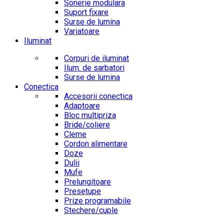
Sonerie modulara
Suport fixare
Surse de lumina
Variatoare
Iluminat
Corpuri de iluminat
Ilum. de sarbatori
Surse de lumina
Conectica
Accesorii conectica
Adaptoare
Bloc multipriza
Bride/coliere
Cleme
Cordon alimentare
Doze
Dulii
Mufe
Prelungitoare
Presetupe
Prize programabile
Stechere/cuple