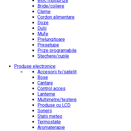
Bloc multipriza
Bride/coliere
Cleme
Cordon alimentare
Doze
Dulii
Mufe
Prelungitoare
Presetupe
Prize programabile
Stechere/cuple
Produse electronice
Accesorii tv/satelit
Boxe
Cantare
Control acces
Lanterne
Multimetre/testere
Produse cu LCD
Sonerii
Statii meteo
Termostate
Aromaterapie