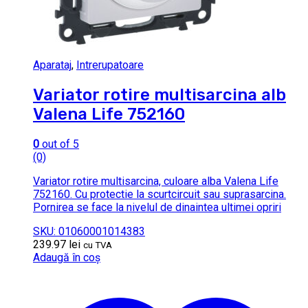
Aparataj
,
Intrerupatoare
Variator rotire multisarcina alb
Valena Life 752160
0
out of 5
(0)
Variator rotire multisarcina, culoare alba Valena Life
752160. Cu protectie la scurtcircuit sau suprasarcina.
Pornirea se face la nivelul de dinaintea ultimei opriri
SKU: 01060001014383
239.97
lei
cu TVA
Adaugă în coș