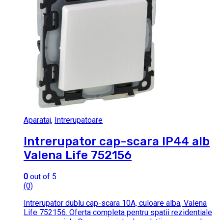
Aparataj
,
Intrerupatoare
Intrerupator cap-scara IP44 alb
Valena Life 752156
0
out of 5
(0)
Intrerupator dublu cap-scara 10A, culoare alba, Valena
Life 752156. Oferta completa pentru spatii rezidentiale