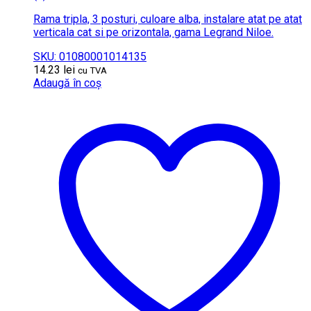
Rama tripla, 3 posturi, culoare alba, instalare atat pe atat
verticala cat si pe orizontala, gama Legrand Niloe.
SKU: 01080001014135
14.23
lei
cu TVA
Adaugă în coș