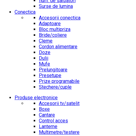
Ilum. de sarbatori
Surse de lumina
Conectica
Accesorii conectica
Adaptoare
Bloc multipriza
Bride/coliere
Cleme
Cordon alimentare
Doze
Dulii
Mufe
Prelungitoare
Presetupe
Prize programabile
Stechere/cuple
Produse electronice
Accesorii tv/satelit
Boxe
Cantare
Control acces
Lanterne
Multimetre/testere