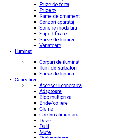
Prize de forta
Prize tv
Rame de ornament
Senzori aparataj
Sonerie modulara
Suport fixare
Surse de lumina
Variatoare
Iluminat
Corpuri de iluminat
Ilum. de sarbatori
Surse de lumina
Conectica
Accesorii conectica
Adaptoare
Bloc multipriza
Bride/coliere
Cleme
Cordon alimentare
Doze
Dulii
Mufe