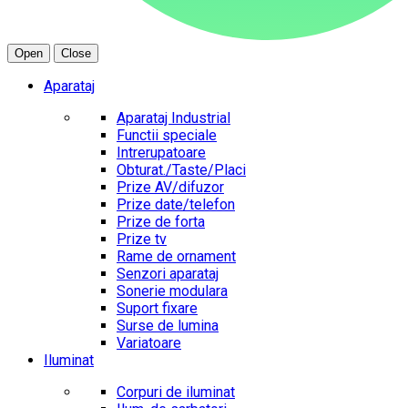
Open
Close
Aparataj
Aparataj Industrial
Functii speciale
Intrerupatoare
Obturat./Taste/Placi
Prize AV/difuzor
Prize date/telefon
Prize de forta
Prize tv
Rame de ornament
Senzori aparataj
Sonerie modulara
Suport fixare
Surse de lumina
Variatoare
Iluminat
Corpuri de iluminat