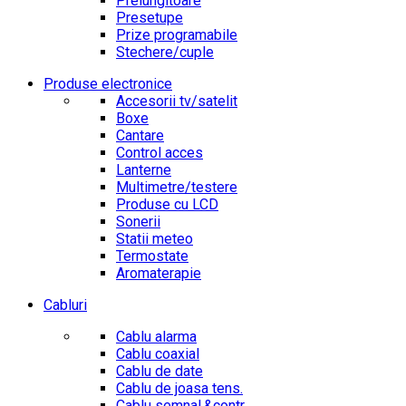
Prelungitoare
Presetupe
Prize programabile
Stechere/cuple
Produse electronice
Accesorii tv/satelit
Boxe
Cantare
Control acces
Lanterne
Multimetre/testere
Produse cu LCD
Sonerii
Statii meteo
Termostate
Aromaterapie
Cabluri
Cablu alarma
Cablu coaxial
Cablu de date
Cablu de joasa tens.
Cablu semnal.&contr.