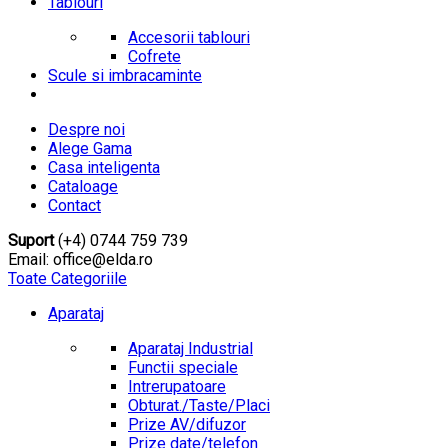
Tablouri
Accesorii tablouri
Cofrete
Scule si imbracaminte
Despre noi
Alege Gama
Casa inteligenta
Cataloage
Contact
Suport
(+4) 0744 759 739
Email: office@elda.ro
Toate Categoriile
Aparataj
Aparataj Industrial
Functii speciale
Intrerupatoare
Obturat./Taste/Placi
Prize AV/difuzor
Prize date/telefon