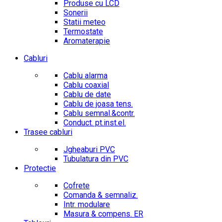
Produse cu LCD
Sonerii
Statii meteo
Termostate
Aromaterapie
Cabluri
Cablu alarma
Cablu coaxial
Cablu de date
Cablu de joasa tens.
Cablu semnal.&contr.
Conduct. pt.inst.el.
Trasee cabluri
Jgheaburi PVC
Tubulatura din PVC
Protectie
Cofrete
Comanda & semnaliz.
Intr. modulare
Masura & compens. ER