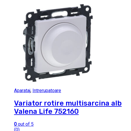
Aparataj
,
Intrerupatoare
Variator rotire multisarcina alb
Valena Life 752160
0
out of 5
(0)