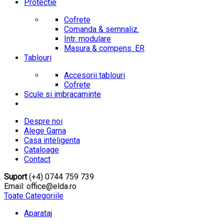
Protectie
Cofrete
Comanda & semnaliz.
Intr. modulare
Masura & compens. ER
Tablouri
Accesorii tablouri
Cofrete
Scule si imbracaminte
Despre noi
Alege Gama
Casa inteligenta
Cataloage
Contact
Suport
(+4) 0744 759 739
Email: office@elda.ro
Toate Categoriile
Aparataj