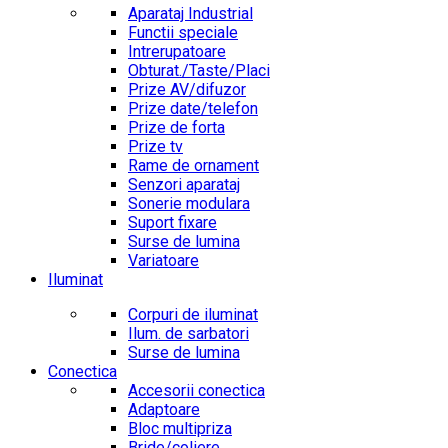
Aparataj Industrial
Functii speciale
Intrerupatoare
Obturat./Taste/Placi
Prize AV/difuzor
Prize date/telefon
Prize de forta
Prize tv
Rame de ornament
Senzori aparataj
Sonerie modulara
Suport fixare
Surse de lumina
Variatoare
Iluminat
Corpuri de iluminat
Ilum. de sarbatori
Surse de lumina
Conectica
Accesorii conectica
Adaptoare
Bloc multipriza
Bride/coliere