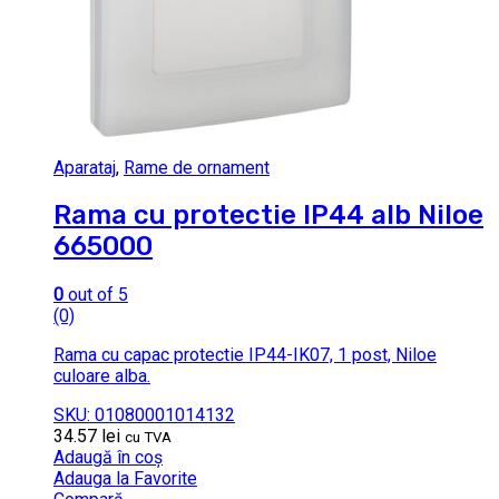
Aparataj
,
Rame de ornament
Rama cu protectie IP44 alb Niloe
665000
0
out of 5
(0)
Rama cu capac protectie IP44-IK07, 1 post, Niloe
culoare alba.
SKU: 01080001014132
34.57
lei
cu TVA
Adaugă în coș
Adauga la Favorite