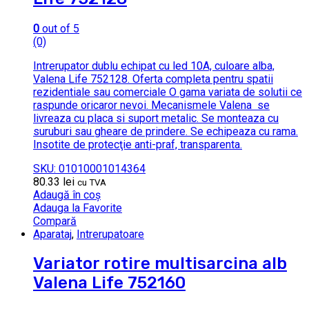
0
out of 5
(0)
Intrerupator dublu echipat cu led 10A, culoare alba,
Valena Life 752128. Oferta completa pentru spatii
rezidentiale sau comerciale O gama variata de solutii ce
raspunde oricaror nevoi. Mecanismele Valena se
livreaza cu placa si suport metalic. Se monteaza cu
suruburi sau gheare de prindere. Se echipeaza cu rama.
Insotite de protecţie anti-praf, transparenta.
SKU: 01010001014364
80.33
lei
cu TVA
Adaugă în coș
Adauga la Favorite
Compară
Aparataj
,
Intrerupatoare
Variator rotire multisarcina alb
Valena Life 752160