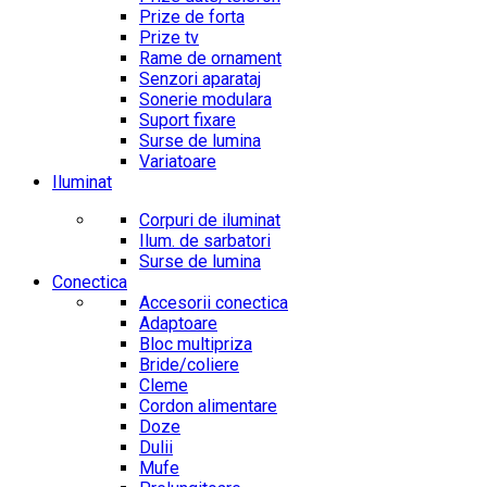
Prize de forta
Prize tv
Rame de ornament
Senzori aparataj
Sonerie modulara
Suport fixare
Surse de lumina
Variatoare
Iluminat
Corpuri de iluminat
Ilum. de sarbatori
Surse de lumina
Conectica
Accesorii conectica
Adaptoare
Bloc multipriza
Bride/coliere
Cleme
Cordon alimentare
Doze
Dulii
Mufe