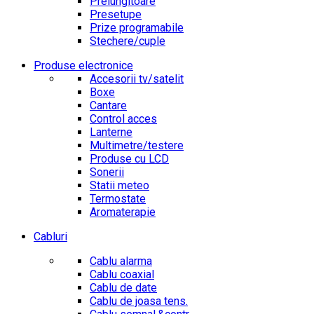
Prelungitoare
Presetupe
Prize programabile
Stechere/cuple
Produse electronice
Accesorii tv/satelit
Boxe
Cantare
Control acces
Lanterne
Multimetre/testere
Produse cu LCD
Sonerii
Statii meteo
Termostate
Aromaterapie
Cabluri
Cablu alarma
Cablu coaxial
Cablu de date
Cablu de joasa tens.