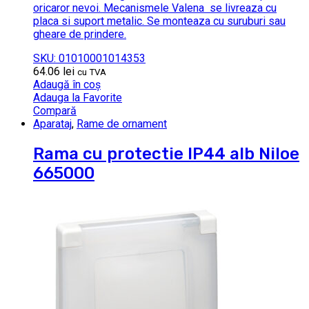
oricaror nevoi. Mecanismele Valena se livreaza cu
placa si suport metalic. Se monteaza cu suruburi sau
gheare de prindere.
SKU: 01010001014353
64.06
lei
cu TVA
Adaugă în coș
Adauga la Favorite
Compară
Aparataj
,
Rame de ornament
Rama cu protectie IP44 alb Niloe
665000