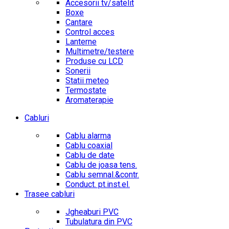
Accesorii tv/satelit
Boxe
Cantare
Control acces
Lanterne
Multimetre/testere
Produse cu LCD
Sonerii
Statii meteo
Termostate
Aromaterapie
Cabluri
Cablu alarma
Cablu coaxial
Cablu de date
Cablu de joasa tens.
Cablu semnal.&contr.
Conduct. pt.inst.el.
Trasee cabluri
Jgheaburi PVC
Tubulatura din PVC