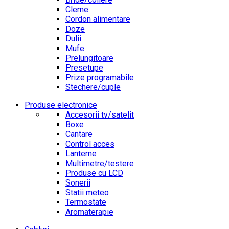
Cleme
Cordon alimentare
Doze
Dulii
Mufe
Prelungitoare
Presetupe
Prize programabile
Stechere/cuple
Produse electronice
Accesorii tv/satelit
Boxe
Cantare
Control acces
Lanterne
Multimetre/testere
Produse cu LCD
Sonerii
Statii meteo
Termostate
Aromaterapie