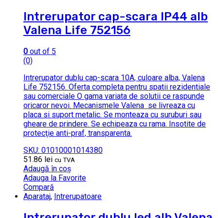
Intrerupator cap-scara IP44 alb
Valena Life 752156
0
out of 5
(0)
Intrerupator dublu cap-scara 10A, culoare alba, Valena
Life 752156. Oferta completa pentru spatii rezidentiale
sau comerciale O gama variata de solutii ce raspunde
oricaror nevoi. Mecanismele Valena se livreaza cu
placa si suport metalic. Se monteaza cu suruburi sau
gheare de prindere. Se echipeaza cu rama. Insotite de
protecţie anti-praf, transparenta.
SKU: 01010001014380
51.86
lei
cu TVA
Adaugă în coș
Adauga la Favorite
Compară
Aparataj
,
Intrerupatoare
Intrerupator dublu led alb Valena