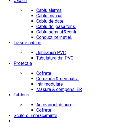
Cabluri
Cablu alarma
Cablu coaxial
Cablu de date
Cablu de joasa tens.
Cablu semnal.&contr.
Conduct. pt.inst.el.
Trasee cabluri
Jgheaburi PVC
Tubulatura din PVC
Protectie
Cofrete
Comanda & semnaliz.
Intr. modulare
Masura & compens. ER
Tablouri
Accesorii tablouri
Cofrete
Scule si imbracaminte