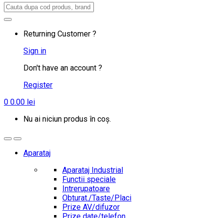
Search
for:
Returning Customer ?
Sign in
Don't have an account ?
Register
0
0.00
lei
Nu ai niciun produs în coș.
Aparataj
Aparataj Industrial
Functii speciale
Intrerupatoare
Obturat./Taste/Placi
Prize AV/difuzor
Prize date/telefon