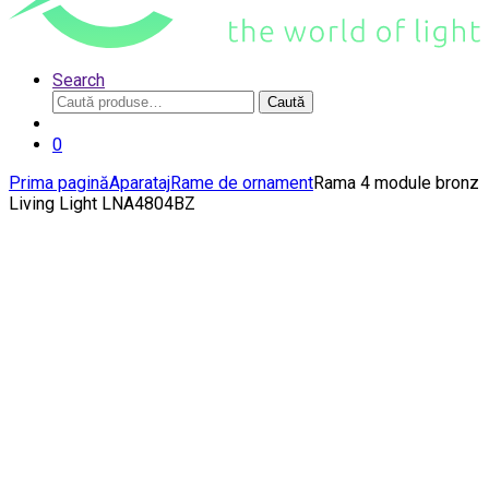
Search
Caută
Caută
după:
0
Prima pagină
Aparataj
Rame de ornament
Rama 4 module bronz
Living Light LNA4804BZ