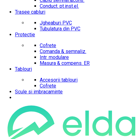
Cablu semnal.&contr.
Conduct. pt.inst.el.
Trasee cabluri
Jgheaburi PVC
Tubulatura din PVC
Protectie
Cofrete
Comanda & semnaliz.
Intr. modulare
Masura & compens. ER
Tablouri
Accesorii tablouri
Cofrete
Scule si imbracaminte