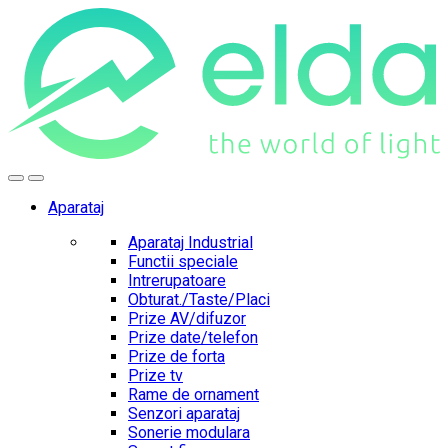
Skip
Skip
to
to
navigation
content
Aparataj
Aparataj Industrial
Functii speciale
Intrerupatoare
Obturat./Taste/Placi
Prize AV/difuzor
Prize date/telefon
Prize de forta
Prize tv
Rame de ornament
Senzori aparataj
Sonerie modulara