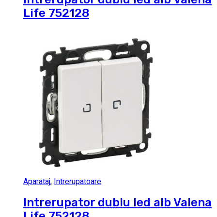
Life 752128
Aparataj
,
Intrerupatoare
Intrerupator dublu led alb Valena
Life 752128