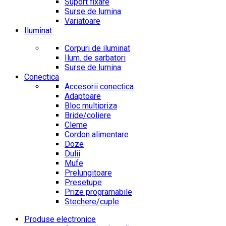
Suport fixare
Surse de lumina
Variatoare
Iluminat
Corpuri de iluminat
Ilum. de sarbatori
Surse de lumina
Conectica
Accesorii conectica
Adaptoare
Bloc multipriza
Bride/coliere
Cleme
Cordon alimentare
Doze
Dulii
Mufe
Prelungitoare
Presetupe
Prize programabile
Stechere/cuple
Produse electronice