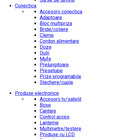
Conectica
Accesorii conectica
Adaptoare
Bloc multipriza
Bride/coliere
Cleme
Cordon alimentare
Doze
Dulii
Mufe
Prelungitoare
Presetupe
Prize programabile
Stechere/cuple
Produse electronice
Accesorii tv/satelit
Boxe
Cantare
Control acces
Lanterne
Multimetre/testere
Produse cu LCD