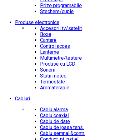
Prize programabile
Stechere/cuple
Produse electronice
Accesorii tv/satelit
Boxe
Cantare
Control acces
Lanterne
Multimetre/testere
Produse cu LCD
Sonerii
Statii meteo
Termostate
Aromaterapie
Cabluri
Cablu alarma
Cablu coaxial
Cablu de date
Cablu de joasa tens.
Cablu semnal.&contr.
Conduct. pt.inst.el.