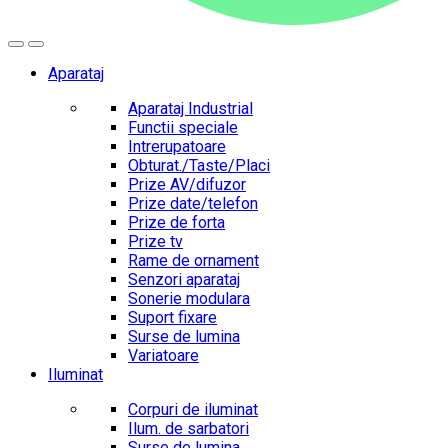
Aparataj
Aparataj Industrial
Functii speciale
Intrerupatoare
Obturat./Taste/Placi
Prize AV/difuzor
Prize date/telefon
Prize de forta
Prize tv
Rame de ornament
Senzori aparataj
Sonerie modulara
Suport fixare
Surse de lumina
Variatoare
Iluminat
Corpuri de iluminat
Ilum. de sarbatori
Surse de lumina