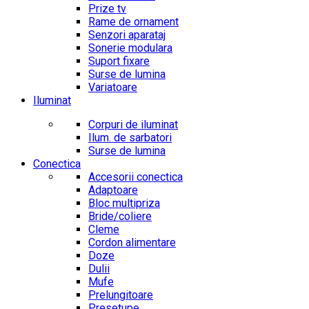
Prize tv
Rame de ornament
Senzori aparataj
Sonerie modulara
Suport fixare
Surse de lumina
Variatoare
Iluminat
Corpuri de iluminat
Ilum. de sarbatori
Surse de lumina
Conectica
Accesorii conectica
Adaptoare
Bloc multipriza
Bride/coliere
Cleme
Cordon alimentare
Doze
Dulii
Mufe
Prelungitoare
Presetupe