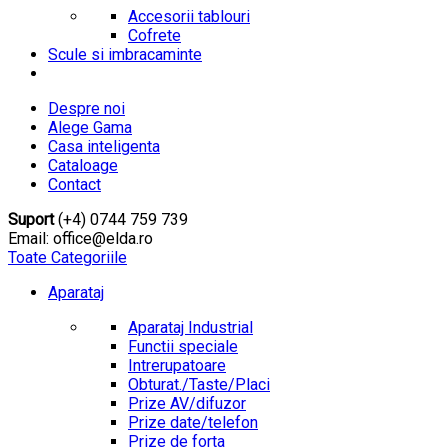
Accesorii tablouri
Cofrete
Scule si imbracaminte
Despre noi
Alege Gama
Casa inteligenta
Cataloage
Contact
Suport
(+4) 0744 759 739
Email: office@elda.ro
Toate Categoriile
Aparataj
Aparataj Industrial
Functii speciale
Intrerupatoare
Obturat./Taste/Placi
Prize AV/difuzor
Prize date/telefon
Prize de forta