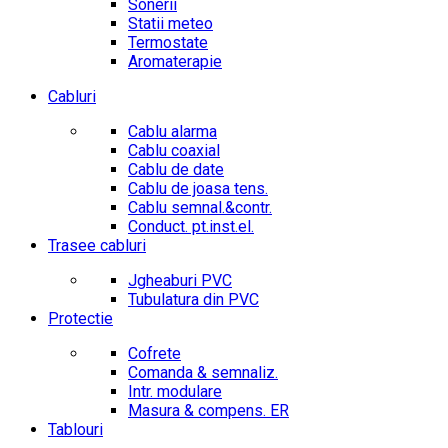
Sonerii
Statii meteo
Termostate
Aromaterapie
Cabluri
Cablu alarma
Cablu coaxial
Cablu de date
Cablu de joasa tens.
Cablu semnal.&contr.
Conduct. pt.inst.el.
Trasee cabluri
Jgheaburi PVC
Tubulatura din PVC
Protectie
Cofrete
Comanda & semnaliz.
Intr. modulare
Masura & compens. ER
Tablouri