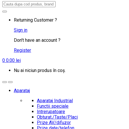
Search
for:
Returning Customer ?
Sign in
Don't have an account ?
Register
0
0.00
lei
Nu ai niciun produs în coș.
Aparataj
Aparataj Industrial
Functii speciale
Intrerupatoare
Obturat./Taste/Placi
Prize AV/difuzor
Prize date/telefon