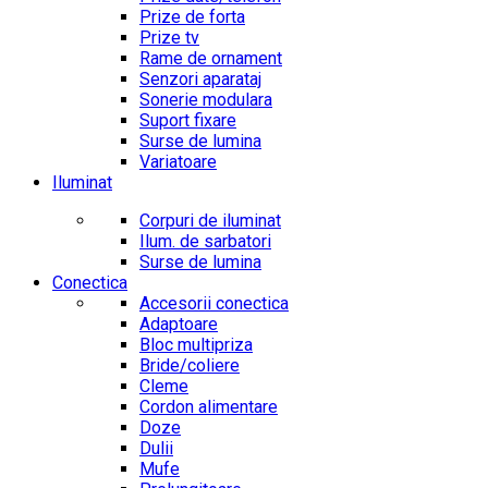
Prize de forta
Prize tv
Rame de ornament
Senzori aparataj
Sonerie modulara
Suport fixare
Surse de lumina
Variatoare
Iluminat
Corpuri de iluminat
Ilum. de sarbatori
Surse de lumina
Conectica
Accesorii conectica
Adaptoare
Bloc multipriza
Bride/coliere
Cleme
Cordon alimentare
Doze
Dulii
Mufe