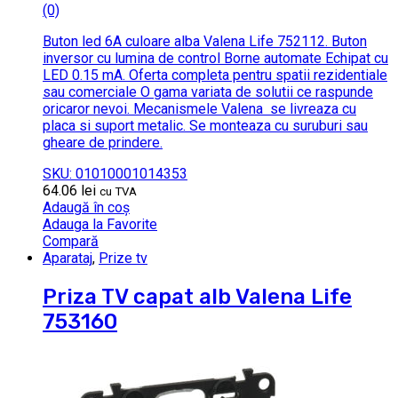
(0)
Buton led 6A culoare alba Valena Life 752112. Buton
inversor cu lumina de control Borne automate Echipat cu
LED 0.15 mA. Oferta completa pentru spatii rezidentiale
sau comerciale O gama variata de solutii ce raspunde
oricaror nevoi. Mecanismele Valena se livreaza cu
placa si suport metalic. Se monteaza cu suruburi sau
gheare de prindere.
SKU: 01010001014353
64.06
lei
cu TVA
Adaugă în coș
Adauga la Favorite
Compară
Aparataj
,
Prize tv
Priza TV capat alb Valena Life
753160