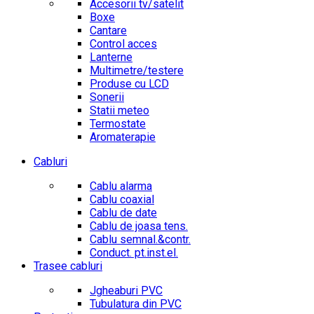
Accesorii tv/satelit
Boxe
Cantare
Control acces
Lanterne
Multimetre/testere
Produse cu LCD
Sonerii
Statii meteo
Termostate
Aromaterapie
Cabluri
Cablu alarma
Cablu coaxial
Cablu de date
Cablu de joasa tens.
Cablu semnal.&contr.
Conduct. pt.inst.el.
Trasee cabluri
Jgheaburi PVC
Tubulatura din PVC