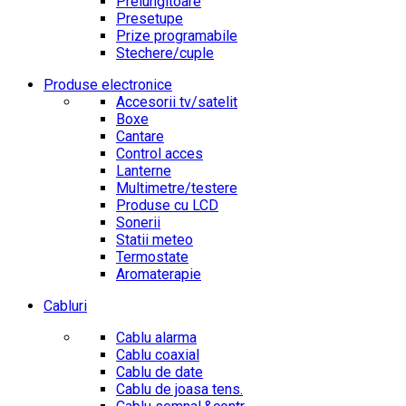
Prelungitoare
Presetupe
Prize programabile
Stechere/cuple
Produse electronice
Accesorii tv/satelit
Boxe
Cantare
Control acces
Lanterne
Multimetre/testere
Produse cu LCD
Sonerii
Statii meteo
Termostate
Aromaterapie
Cabluri
Cablu alarma
Cablu coaxial
Cablu de date
Cablu de joasa tens.