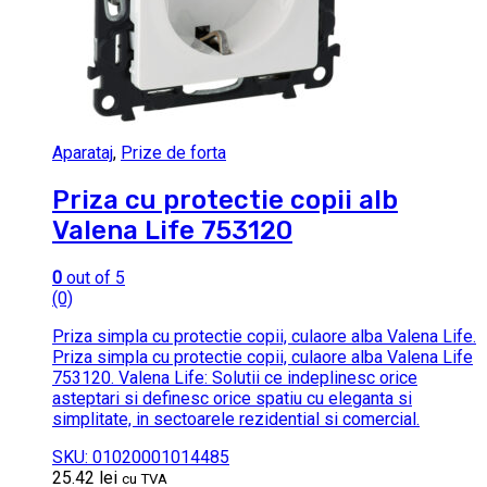
Aparataj
,
Prize de forta
Priza cu protectie copii alb
Valena Life 753120
0
out of 5
(0)
Priza simpla cu protectie copii, culaore alba Valena Life.
Priza simpla cu protectie copii, culaore alba Valena Life
753120. Valena Life: Solutii ce indeplinesc orice
asteptari si definesc orice spatiu cu eleganta si
simplitate, in sectoarele rezidential si comercial.
SKU: 01020001014485
25.42
lei
cu TVA