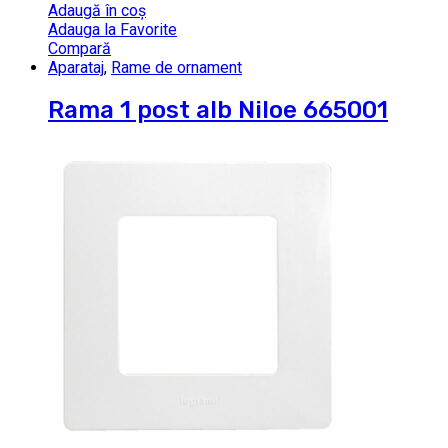
Adaugă în coș
Adauga la Favorite
Compară
Aparataj
,
Rame de ornament
Rama 1 post alb Niloe 665001