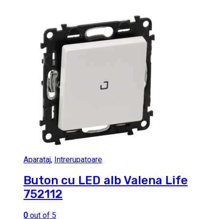
Aparataj
,
Intrerupatoare
Buton cu LED alb Valena Life
752112
0
out of 5