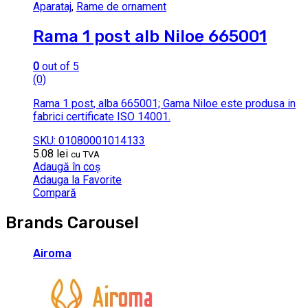
Aparataj
,
Rame de ornament
Rama 1 post alb Niloe 665001
0
out of 5
(0)
Rama 1 post, alba 665001; Gama Niloe este produsa in
fabrici certificate ISO 14001.
SKU: 01080001014133
5.08
lei
cu TVA
Adaugă în coș
Adauga la Favorite
Compară
Brands Carousel
Airoma