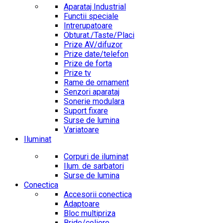
Aparataj Industrial
Functii speciale
Intrerupatoare
Obturat./Taste/Placi
Prize AV/difuzor
Prize date/telefon
Prize de forta
Prize tv
Rame de ornament
Senzori aparataj
Sonerie modulara
Suport fixare
Surse de lumina
Variatoare
Iluminat
Corpuri de iluminat
Ilum. de sarbatori
Surse de lumina
Conectica
Accesorii conectica
Adaptoare
Bloc multipriza
Bride/coliere