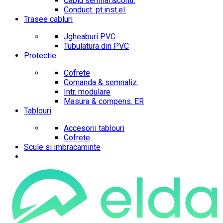
Cablu semnal.&contr.
Conduct. pt.inst.el.
Trasee cabluri
Jgheaburi PVC
Tubulatura din PVC
Protectie
Cofrete
Comanda & semnaliz.
Intr. modulare
Masura & compens. ER
Tablouri
Accesorii tablouri
Cofrete
Scule si imbracaminte