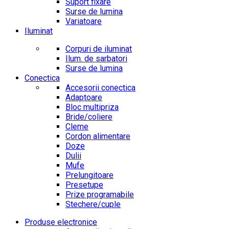
Suport fixare
Surse de lumina
Variatoare
Iluminat
Corpuri de iluminat
Ilum. de sarbatori
Surse de lumina
Conectica
Accesorii conectica
Adaptoare
Bloc multipriza
Bride/coliere
Cleme
Cordon alimentare
Doze
Dulii
Mufe
Prelungitoare
Presetupe
Prize programabile
Stechere/cuple
Produse electronice