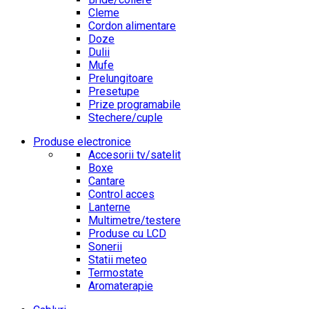
Cleme
Cordon alimentare
Doze
Dulii
Mufe
Prelungitoare
Presetupe
Prize programabile
Stechere/cuple
Produse electronice
Accesorii tv/satelit
Boxe
Cantare
Control acces
Lanterne
Multimetre/testere
Produse cu LCD
Sonerii
Statii meteo
Termostate
Aromaterapie