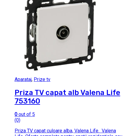
Aparataj
,
Prize tv
Priza TV capat alb Valena Life
753160
0
out of 5
(0)
Priza TV capat culoare alba, Valena Life. Valena