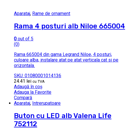
Aparataj
,
Rame de ornament
Rama 4 posturi alb Niloe 665004
0
out of 5
(0)
Rama 665004 din gama Legrand Niloe, 4 posturi,
culoare alba, instalare atat pe atat verticala cat si pe
orizontala.
SKU: 01080001014136
24.41
lei
cu TVA
Adaugă în coș
Adauga la Favorite
Compară
Aparataj
,
Intrerupatoare
Buton cu LED alb Valena Life
752112