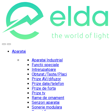
Skip
Skip
to
to
navigation
content
Aparataj
Aparataj Industrial
Functii speciale
Intrerupatoare
Obturat./Taste/Placi
Prize AV/difuzor
Prize date/telefon
Prize de forta
Prize tv
Rame de ornament
Senzori aparataj
Sonerie modulara