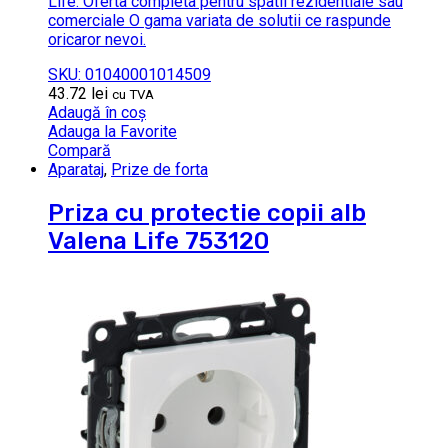
Life. Oferta completa pentru spatii rezidentiale sau
comerciale O gama variata de solutii ce raspunde
oricaror nevoi.
SKU: 01040001014509
43.72
lei
cu TVA
Adaugă în coș
Adauga la Favorite
Compară
Aparataj
,
Prize de forta
Priza cu protectie copii alb
Valena Life 753120