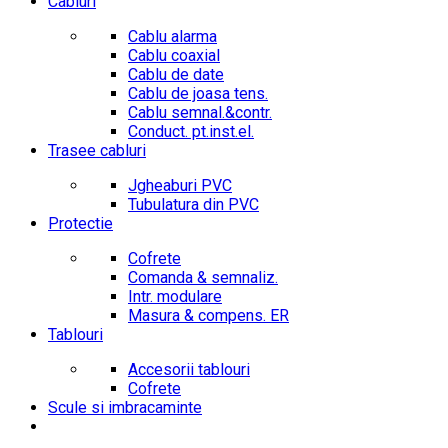
Cabluri
Cablu alarma
Cablu coaxial
Cablu de date
Cablu de joasa tens.
Cablu semnal.&contr.
Conduct. pt.inst.el.
Trasee cabluri
Jgheaburi PVC
Tubulatura din PVC
Protectie
Cofrete
Comanda & semnaliz.
Intr. modulare
Masura & compens. ER
Tablouri
Accesorii tablouri
Cofrete
Scule si imbracaminte