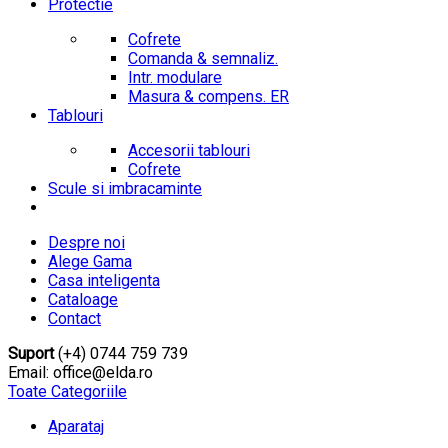
Protectie
Cofrete
Comanda & semnaliz.
Intr. modulare
Masura & compens. ER
Tablouri
Accesorii tablouri
Cofrete
Scule si imbracaminte
Despre noi
Alege Gama
Casa inteligenta
Cataloage
Contact
Suport
(+4) 0744 759 739
Email: office@elda.ro
Toate Categoriile
Aparataj