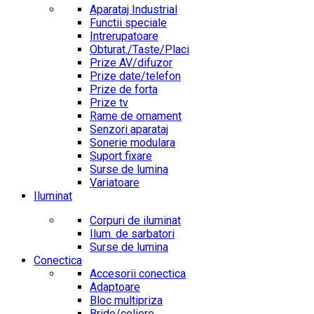
Aparataj Industrial
Functii speciale
Intrerupatoare
Obturat./Taste/Placi
Prize AV/difuzor
Prize date/telefon
Prize de forta
Prize tv
Rame de ornament
Senzori aparataj
Sonerie modulara
Suport fixare
Surse de lumina
Variatoare
Iluminat
Corpuri de iluminat
Ilum. de sarbatori
Surse de lumina
Conectica
Accesorii conectica
Adaptoare
Bloc multipriza
Bride/coliere