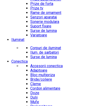
Prize de forta
Prize tv
Rame de ornament
Senzori aparataj
Sonerie modulara
Suport fixare
Surse de lumina
Variatoare
Iluminat
Corpuri de iluminat
Ilum. de sarbatori
Surse de lumina
Conectica
Accesorii conectica
Adaptoare
Bloc multipriza
Bride/coliere
Cleme
Cordon alimentare
Doze
Dulii
Mufe