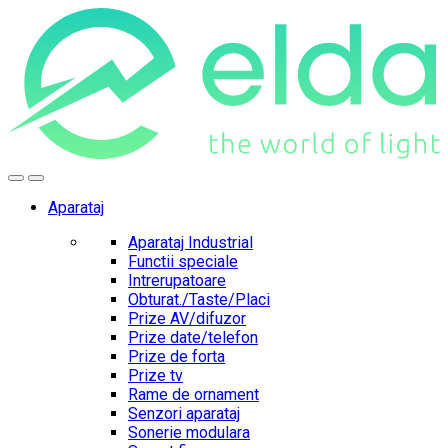
Skip
Skip
to
to
navigation
content
Aparataj
Aparataj Industrial
Functii speciale
Intrerupatoare
Obturat./Taste/Placi
Prize AV/difuzor
Prize date/telefon
Prize de forta
Prize tv
Rame de ornament
Senzori aparataj
Sonerie modulara