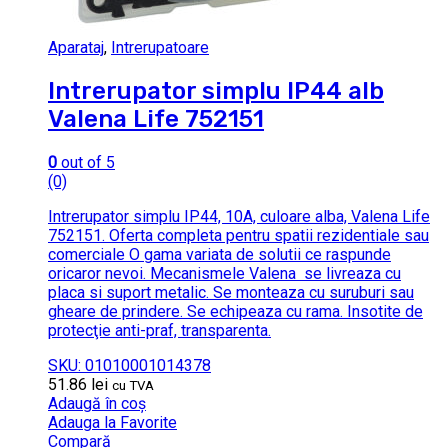
Aparataj
,
Intrerupatoare
Intrerupator simplu IP44 alb
Valena Life 752151
0
out of 5
(0)
Intrerupator simplu IP44, 10A, culoare alba, Valena Life
752151. Oferta completa pentru spatii rezidentiale sau
comerciale O gama variata de solutii ce raspunde
oricaror nevoi. Mecanismele Valena se livreaza cu
placa si suport metalic. Se monteaza cu suruburi sau
gheare de prindere. Se echipeaza cu rama. Insotite de
protecţie anti-praf, transparenta.
SKU: 01010001014378
51.86
lei
cu TVA
Adaugă în coș
Adauga la Favorite
Compară