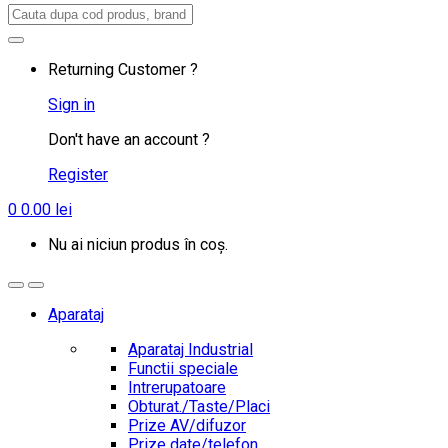
Search
for:
Returning Customer ?
Sign in
Don't have an account ?
Register
0
0.00
lei
Nu ai niciun produs în coș.
Aparataj
Aparataj Industrial
Functii speciale
Intrerupatoare
Obturat./Taste/Placi
Prize AV/difuzor
Prize date/telefon