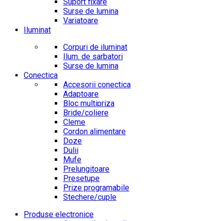
Suport fixare
Surse de lumina
Variatoare
Iluminat
Corpuri de iluminat
Ilum. de sarbatori
Surse de lumina
Conectica
Accesorii conectica
Adaptoare
Bloc multipriza
Bride/coliere
Cleme
Cordon alimentare
Doze
Dulii
Mufe
Prelungitoare
Presetupe
Prize programabile
Stechere/cuple
Produse electronice