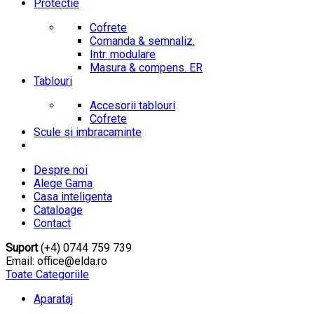
Protectie
Cofrete
Comanda & semnaliz.
Intr. modulare
Masura & compens. ER
Tablouri
Accesorii tablouri
Cofrete
Scule si imbracaminte
Despre noi
Alege Gama
Casa inteligenta
Cataloage
Contact
Suport
(+4) 0744 759 739
Email: office@elda.ro
Toate Categoriile
Aparataj