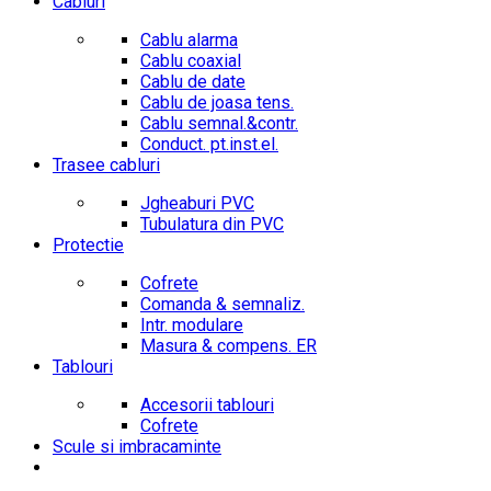
Cabluri
Cablu alarma
Cablu coaxial
Cablu de date
Cablu de joasa tens.
Cablu semnal.&contr.
Conduct. pt.inst.el.
Trasee cabluri
Jgheaburi PVC
Tubulatura din PVC
Protectie
Cofrete
Comanda & semnaliz.
Intr. modulare
Masura & compens. ER
Tablouri
Accesorii tablouri
Cofrete
Scule si imbracaminte