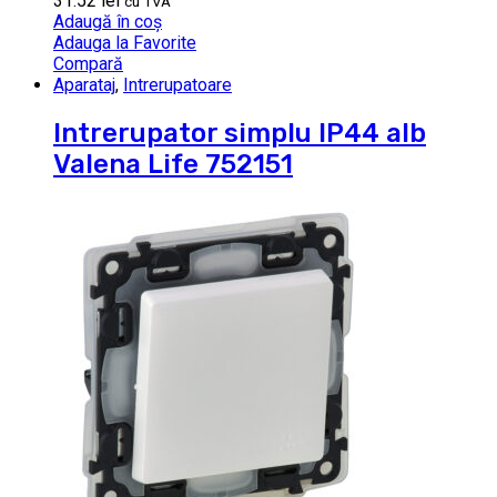
31.52
lei
cu TVA
Adaugă în coș
Adauga la Favorite
Compară
Aparataj
,
Intrerupatoare
Intrerupator simplu IP44 alb
Valena Life 752151