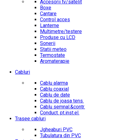
Accesorii tv/satelit
Boxe
Cantare
Control acces
Lanterne
Multimetre/testere
Produse cu LCD
Sonerii
Statii meteo
Termostate
Aromaterapie
Cabluri
Cablu alarma
Cablu coaxial
Cablu de date
Cablu de joasa tens.
Cablu semnal.&contr.
Conduct. pt.inst.el.
Trasee cabluri
Jgheaburi PVC
Tubulatura din PVC