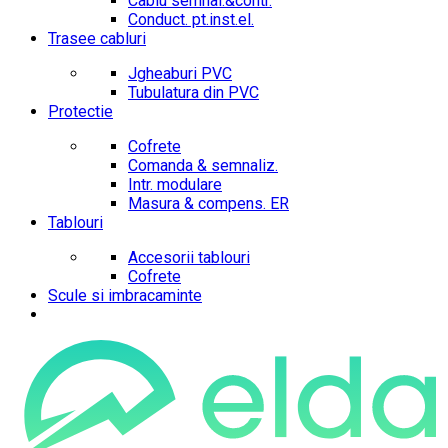
Cablu semnal.&contr.
Conduct. pt.inst.el.
Trasee cabluri
Jgheaburi PVC
Tubulatura din PVC
Protectie
Cofrete
Comanda & semnaliz.
Intr. modulare
Masura & compens. ER
Tablouri
Accesorii tablouri
Cofrete
Scule si imbracaminte