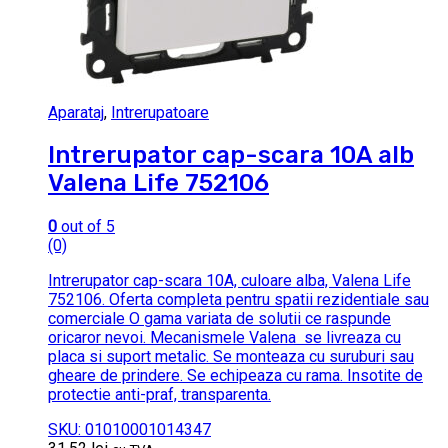
Aparataj
,
Intrerupatoare
Intrerupator cap-scara 10A alb
Valena Life 752106
0
out of 5
(0)
Intrerupator cap-scara 10A, culoare alba, Valena Life
752106. Oferta completa pentru spatii rezidentiale sau
comerciale O gama variata de solutii ce raspunde
oricaror nevoi. Mecanismele Valena se livreaza cu
placa si suport metalic. Se monteaza cu suruburi sau
gheare de prindere. Se echipeaza cu rama. Insotite de
protectie anti-praf, transparenta.
SKU: 01010001014347