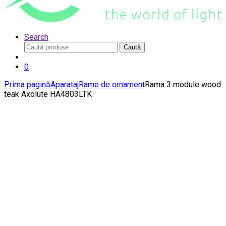
Search
Caută
Caută
după:
0
Prima pagină
Aparataj
Rame de ornament
Rama 3 module wood
teak Axolute HA4803LTK