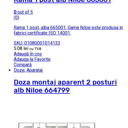
0
out of 5
(0)
Rama 1 post, alba 665001; Gama Niloe este produsa in
fabrici certificate ISO 14001.
SKU: 01080001014133
5.08
lei
cu TVA
Adaugă în coș
Adauga la Favorite
Compară
Doze
,
Aparataj
Doza montaj aparent 2 posturi
alb Niloe 664799