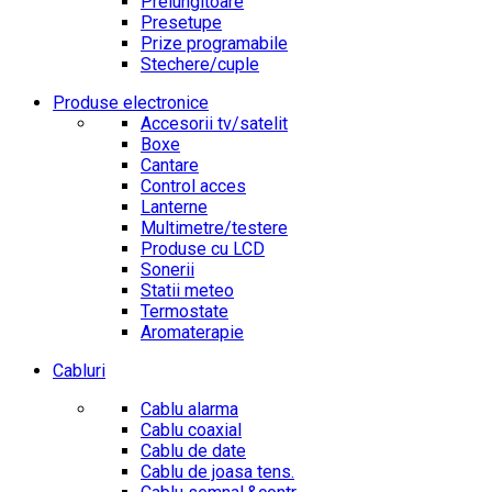
Prelungitoare
Presetupe
Prize programabile
Stechere/cuple
Produse electronice
Accesorii tv/satelit
Boxe
Cantare
Control acces
Lanterne
Multimetre/testere
Produse cu LCD
Sonerii
Statii meteo
Termostate
Aromaterapie
Cabluri
Cablu alarma
Cablu coaxial
Cablu de date
Cablu de joasa tens.