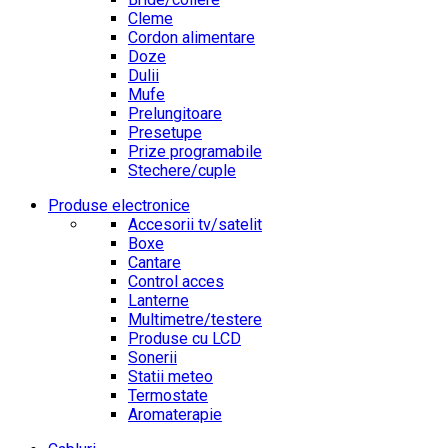
Cleme
Cordon alimentare
Doze
Dulii
Mufe
Prelungitoare
Presetupe
Prize programabile
Stechere/cuple
Produse electronice
Accesorii tv/satelit
Boxe
Cantare
Control acces
Lanterne
Multimetre/testere
Produse cu LCD
Sonerii
Statii meteo
Termostate
Aromaterapie