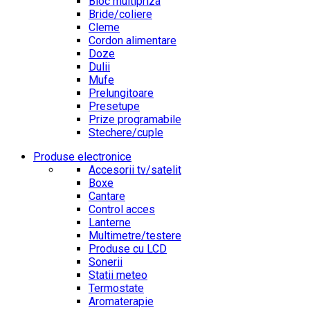
Bloc multipriza
Bride/coliere
Cleme
Cordon alimentare
Doze
Dulii
Mufe
Prelungitoare
Presetupe
Prize programabile
Stechere/cuple
Produse electronice
Accesorii tv/satelit
Boxe
Cantare
Control acces
Lanterne
Multimetre/testere
Produse cu LCD
Sonerii
Statii meteo
Termostate
Aromaterapie