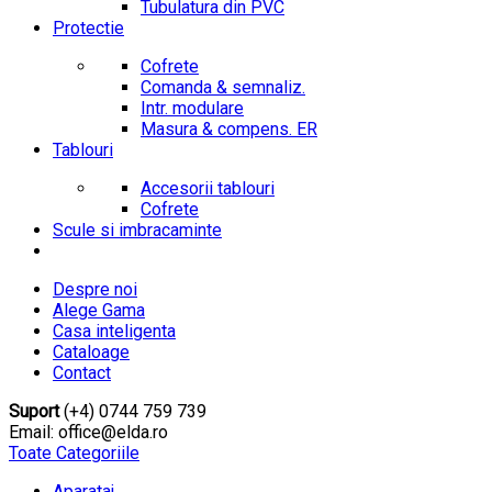
Tubulatura din PVC
Protectie
Cofrete
Comanda & semnaliz.
Intr. modulare
Masura & compens. ER
Tablouri
Accesorii tablouri
Cofrete
Scule si imbracaminte
Despre noi
Alege Gama
Casa inteligenta
Cataloage
Contact
Suport
(+4) 0744 759 739
Email: office@elda.ro
Toate Categoriile
Aparataj