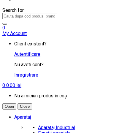
Search for:
0
My Account
Client existent?
Autentificare
Nu aveti cont?
Inregistrare
0
0.00
lei
Nu ai niciun produs în coș.
Open
Close
Aparataj
Aparataj Industrial