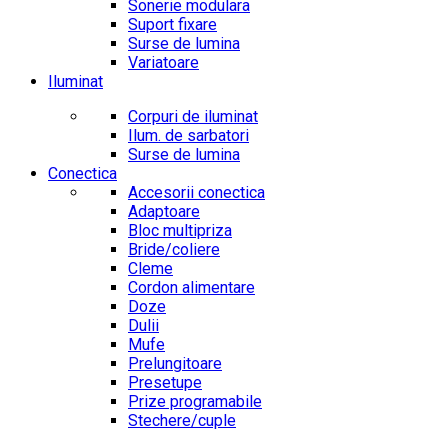
Sonerie modulara
Suport fixare
Surse de lumina
Variatoare
Iluminat
Corpuri de iluminat
Ilum. de sarbatori
Surse de lumina
Conectica
Accesorii conectica
Adaptoare
Bloc multipriza
Bride/coliere
Cleme
Cordon alimentare
Doze
Dulii
Mufe
Prelungitoare
Presetupe
Prize programabile
Stechere/cuple