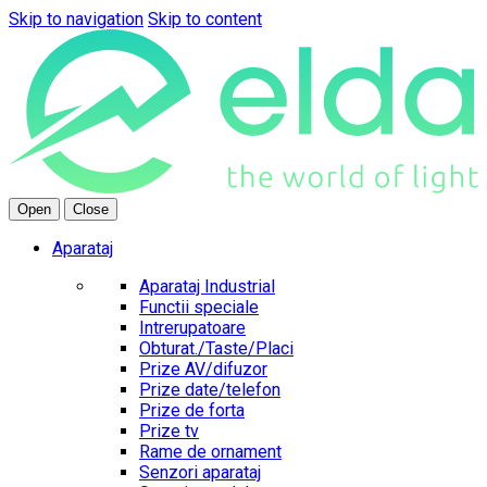
Skip to navigation
Skip to content
Open
Close
Aparataj
Aparataj Industrial
Functii speciale
Intrerupatoare
Obturat./Taste/Placi
Prize AV/difuzor
Prize date/telefon
Prize de forta
Prize tv
Rame de ornament
Senzori aparataj