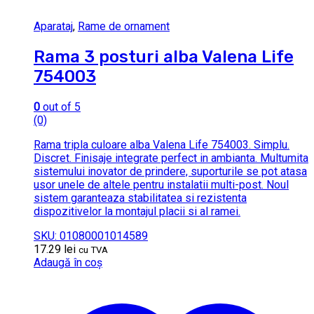
Aparataj
,
Rame de ornament
Rama 3 posturi alba Valena Life
754003
0
out of 5
(0)
Rama tripla culoare alba Valena Life 754003. Simplu.
Discret. Finisaje integrate perfect in ambianta. Multumita
sistemului inovator de prindere, suporturile se pot atasa
usor unele de altele pentru instalatii multi-post. Noul
sistem garanteaza stabilitatea si rezistenta
dispozitivelor la montajul placii si al ramei.
SKU: 01080001014589
17.29
lei
cu TVA
Adaugă în coș