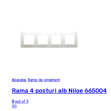
Aparataj
,
Rame de ornament
Rama 4 posturi alb Niloe 665004
0
out of 5
(0)