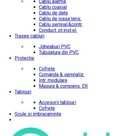
Cablu alarma
Cablu coaxial
Cablu de date
Cablu de joasa tens.
Cablu semnal.&contr.
Conduct. pt.inst.el.
Trasee cabluri
Jgheaburi PVC
Tubulatura din PVC
Protectie
Cofrete
Comanda & semnaliz.
Intr. modulare
Masura & compens. ER
Tablouri
Accesorii tablouri
Cofrete
Scule si imbracaminte