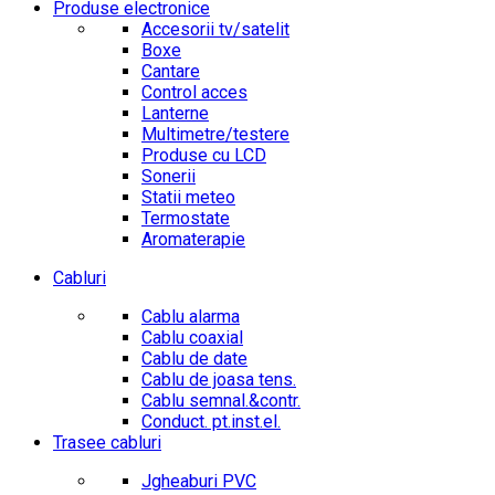
Produse electronice
Accesorii tv/satelit
Boxe
Cantare
Control acces
Lanterne
Multimetre/testere
Produse cu LCD
Sonerii
Statii meteo
Termostate
Aromaterapie
Cabluri
Cablu alarma
Cablu coaxial
Cablu de date
Cablu de joasa tens.
Cablu semnal.&contr.
Conduct. pt.inst.el.
Trasee cabluri
Jgheaburi PVC