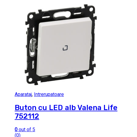
Aparataj
,
Intrerupatoare
Buton cu LED alb Valena Life
752112
0
out of 5
(0)