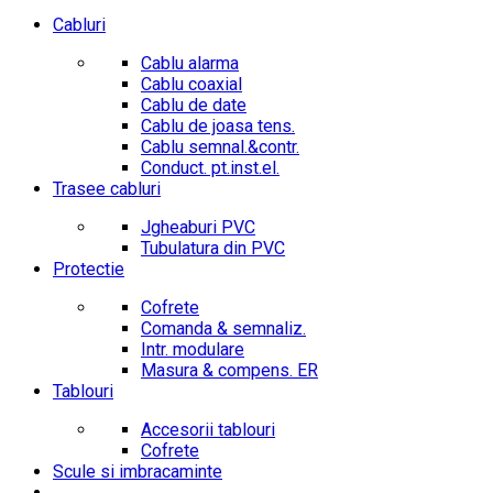
Cabluri
Cablu alarma
Cablu coaxial
Cablu de date
Cablu de joasa tens.
Cablu semnal.&contr.
Conduct. pt.inst.el.
Trasee cabluri
Jgheaburi PVC
Tubulatura din PVC
Protectie
Cofrete
Comanda & semnaliz.
Intr. modulare
Masura & compens. ER
Tablouri
Accesorii tablouri
Cofrete
Scule si imbracaminte