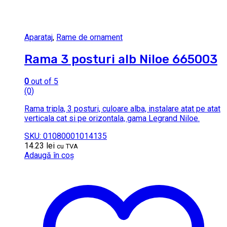
Aparataj
,
Rame de ornament
Rama 3 posturi alb Niloe 665003
0
out of 5
(0)
Rama tripla, 3 posturi, culoare alba, instalare atat pe atat
verticala cat si pe orizontala, gama Legrand Niloe.
SKU: 01080001014135
14.23
lei
cu TVA
Adaugă în coș