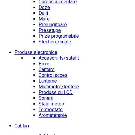
Cordon alimentare
Doze
Dulii
Mufe
Prelungitoare
Presetupe
Prize programabile
Stechere/cuple
Produse electronice
Accesorii tv/satelit
Boxe
Cantare
Control acces
Lanterne
Multimetre/testere
Produse cu LCD
Sonerii
Statii meteo
Termostate
Aromaterapie
Cabluri