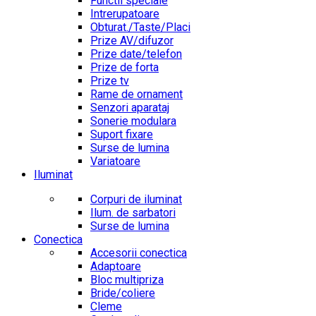
Functii speciale
Intrerupatoare
Obturat./Taste/Placi
Prize AV/difuzor
Prize date/telefon
Prize de forta
Prize tv
Rame de ornament
Senzori aparataj
Sonerie modulara
Suport fixare
Surse de lumina
Variatoare
Iluminat
Corpuri de iluminat
Ilum. de sarbatori
Surse de lumina
Conectica
Accesorii conectica
Adaptoare
Bloc multipriza
Bride/coliere
Cleme