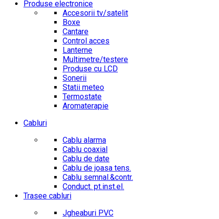
Produse electronice
Accesorii tv/satelit
Boxe
Cantare
Control acces
Lanterne
Multimetre/testere
Produse cu LCD
Sonerii
Statii meteo
Termostate
Aromaterapie
Cabluri
Cablu alarma
Cablu coaxial
Cablu de date
Cablu de joasa tens.
Cablu semnal.&contr.
Conduct. pt.inst.el.
Trasee cabluri
Jgheaburi PVC