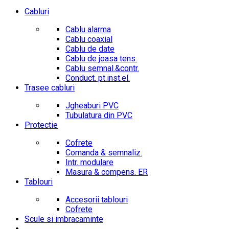
Cabluri
Cablu alarma
Cablu coaxial
Cablu de date
Cablu de joasa tens.
Cablu semnal.&contr.
Conduct. pt.inst.el.
Trasee cabluri
Jgheaburi PVC
Tubulatura din PVC
Protectie
Cofrete
Comanda & semnaliz.
Intr. modulare
Masura & compens. ER
Tablouri
Accesorii tablouri
Cofrete
Scule si imbracaminte