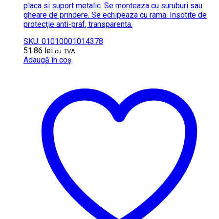
placa si suport metalic. Se monteaza cu suruburi sau
gheare de prindere. Se echipeaza cu rama. Insotite de
protecţie anti-praf, transparenta.
SKU: 01010001014378
51.86
lei
cu TVA
Adaugă în coș