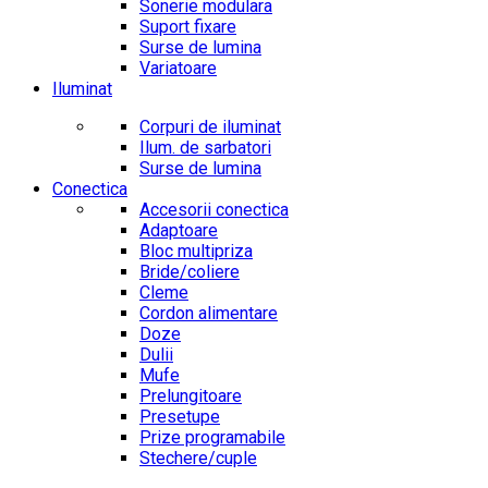
Sonerie modulara
Suport fixare
Surse de lumina
Variatoare
Iluminat
Corpuri de iluminat
Ilum. de sarbatori
Surse de lumina
Conectica
Accesorii conectica
Adaptoare
Bloc multipriza
Bride/coliere
Cleme
Cordon alimentare
Doze
Dulii
Mufe
Prelungitoare
Presetupe
Prize programabile
Stechere/cuple