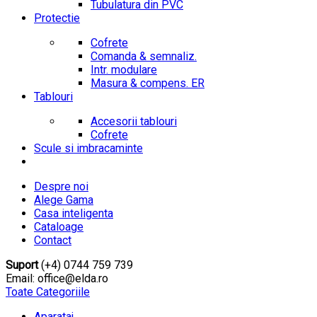
Tubulatura din PVC
Protectie
Cofrete
Comanda & semnaliz.
Intr. modulare
Masura & compens. ER
Tablouri
Accesorii tablouri
Cofrete
Scule si imbracaminte
Despre noi
Alege Gama
Casa inteligenta
Cataloage
Contact
Suport
(+4) 0744 759 739
Email: office@elda.ro
Toate Categoriile
Aparataj