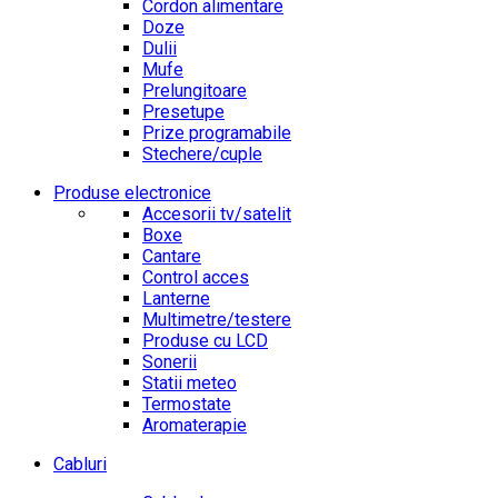
Cordon alimentare
Doze
Dulii
Mufe
Prelungitoare
Presetupe
Prize programabile
Stechere/cuple
Produse electronice
Accesorii tv/satelit
Boxe
Cantare
Control acces
Lanterne
Multimetre/testere
Produse cu LCD
Sonerii
Statii meteo
Termostate
Aromaterapie
Cabluri