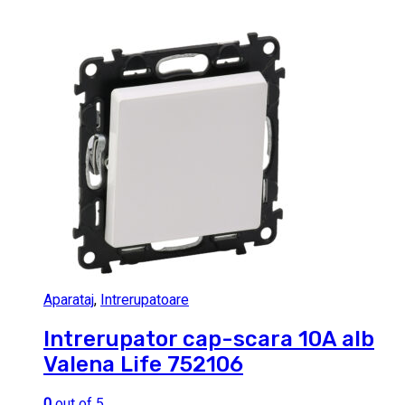
Aparataj
,
Intrerupatoare
Intrerupator cap-scara 10A alb
Valena Life 752106
0
out of 5