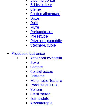
Bloc multipriza
Bride/coliere
Cleme
Cordon alimentare
Doze
Dulii
Mufe
Prelungitoare
Presetupe
Prize programabile
Stechere/cuple
Produse electronice
Accesorii tv/satelit
Boxe
Cantare
Control acces
Lanterne
Multimetre/testere
Produse cu LCD
Sonerii
Statii meteo
Termostate
Aromaterapie