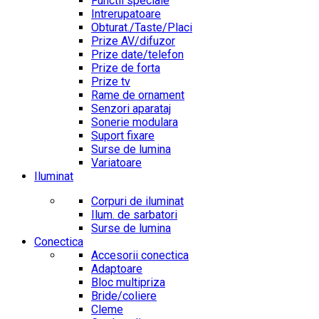
Functii speciale
Intrerupatoare
Obturat./Taste/Placi
Prize AV/difuzor
Prize date/telefon
Prize de forta
Prize tv
Rame de ornament
Senzori aparataj
Sonerie modulara
Suport fixare
Surse de lumina
Variatoare
Iluminat
Corpuri de iluminat
Ilum. de sarbatori
Surse de lumina
Conectica
Accesorii conectica
Adaptoare
Bloc multipriza
Bride/coliere
Cleme