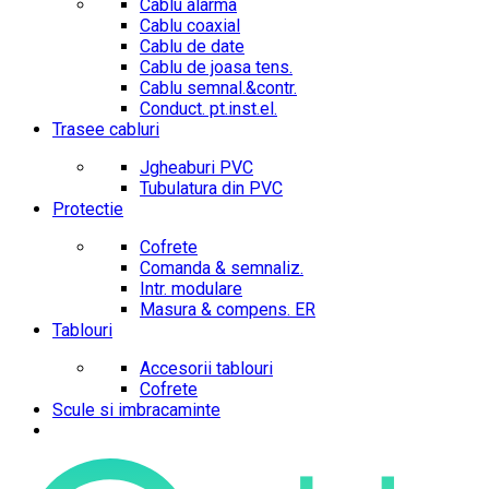
Cablu alarma
Cablu coaxial
Cablu de date
Cablu de joasa tens.
Cablu semnal.&contr.
Conduct. pt.inst.el.
Trasee cabluri
Jgheaburi PVC
Tubulatura din PVC
Protectie
Cofrete
Comanda & semnaliz.
Intr. modulare
Masura & compens. ER
Tablouri
Accesorii tablouri
Cofrete
Scule si imbracaminte