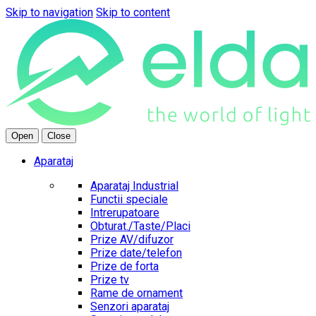
Skip to navigation
Skip to content
Open
Close
Aparataj
Aparataj Industrial
Functii speciale
Intrerupatoare
Obturat./Taste/Placi
Prize AV/difuzor
Prize date/telefon
Prize de forta
Prize tv
Rame de ornament
Senzori aparataj