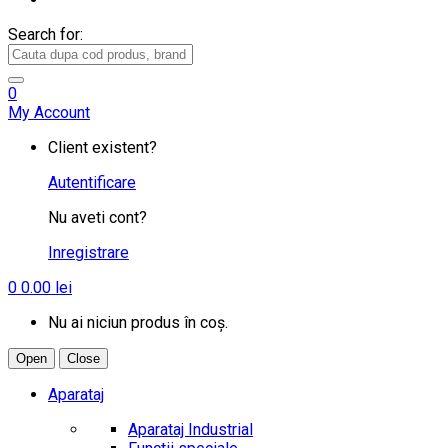
Search for:
0
My Account
Client existent?
Autentificare
Nu aveti cont?
Inregistrare
0
0.00
lei
Nu ai niciun produs în coș.
Open
Close
Aparataj
Aparataj Industrial