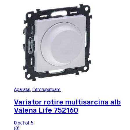
Aparataj
,
Intrerupatoare
Variator rotire multisarcina alb
Valena Life 752160
0
out of 5
(0)