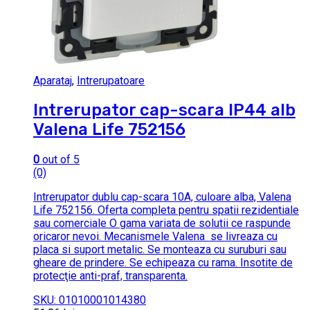
Aparataj
,
Intrerupatoare
Intrerupator cap-scara IP44 alb
Valena Life 752156
0
out of 5
(0)
Intrerupator dublu cap-scara 10A, culoare alba, Valena
Life 752156. Oferta completa pentru spatii rezidentiale
sau comerciale O gama variata de solutii ce raspunde
oricaror nevoi. Mecanismele Valena se livreaza cu
placa si suport metalic. Se monteaza cu suruburi sau
gheare de prindere. Se echipeaza cu rama. Insotite de
protecţie anti-praf, transparenta.
SKU: 01010001014380