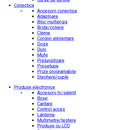
Conectica
Accesorii conectica
Adaptoare
Bloc multipriza
Bride/coliere
Cleme
Cordon alimentare
Doze
Dulii
Mufe
Prelungitoare
Presetupe
Prize programabile
Stechere/cuple
Produse electronice
Accesorii tv/satelit
Boxe
Cantare
Control acces
Lanterne
Multimetre/testere
Produse cu LCD