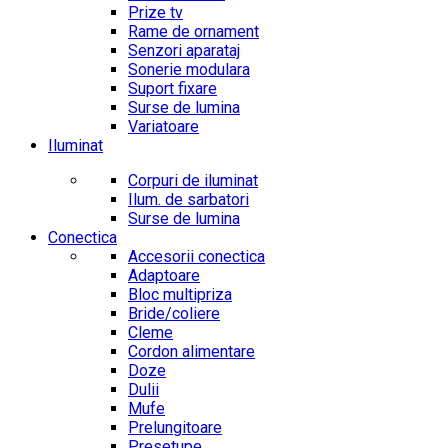
Prize tv
Rame de ornament
Senzori aparataj
Sonerie modulara
Suport fixare
Surse de lumina
Variatoare
Iluminat
Corpuri de iluminat
Ilum. de sarbatori
Surse de lumina
Conectica
Accesorii conectica
Adaptoare
Bloc multipriza
Bride/coliere
Cleme
Cordon alimentare
Doze
Dulii
Mufe
Prelungitoare
Presetupe