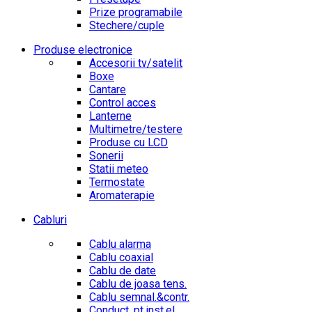
Prize programabile
Stechere/cuple
Produse electronice
Accesorii tv/satelit
Boxe
Cantare
Control acces
Lanterne
Multimetre/testere
Produse cu LCD
Sonerii
Statii meteo
Termostate
Aromaterapie
Cabluri
Cablu alarma
Cablu coaxial
Cablu de date
Cablu de joasa tens.
Cablu semnal.&contr.
Conduct. pt.inst.el.