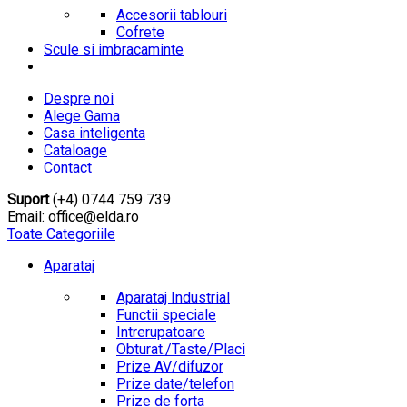
Accesorii tablouri
Cofrete
Scule si imbracaminte
Despre noi
Alege Gama
Casa inteligenta
Cataloage
Contact
Suport
(+4) 0744 759 739
Email: office@elda.ro
Toate Categoriile
Aparataj
Aparataj Industrial
Functii speciale
Intrerupatoare
Obturat./Taste/Placi
Prize AV/difuzor
Prize date/telefon
Prize de forta