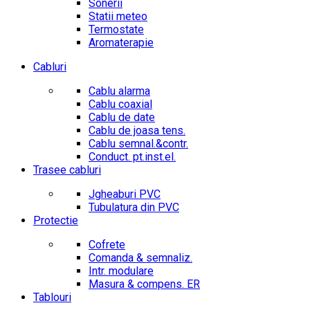
Sonerii
Statii meteo
Termostate
Aromaterapie
Cabluri
Cablu alarma
Cablu coaxial
Cablu de date
Cablu de joasa tens.
Cablu semnal.&contr.
Conduct. pt.inst.el.
Trasee cabluri
Jgheaburi PVC
Tubulatura din PVC
Protectie
Cofrete
Comanda & semnaliz.
Intr. modulare
Masura & compens. ER
Tablouri