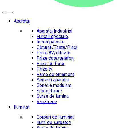
Aparataj
Aparataj Industrial
Functii speciale
Intrerupatoare
Obturat./Taste/Placi
Prize AV/difuzor
Prize date/telefon
Prize de forta
Prize tv
Rame de ornament
Senzori aparataj
Sonerie modulara
Suport fixare
Surse de lumina
Variatoare
Iluminat
Corpuri de iluminat
Ilum. de sarbatori
Surse de lumina