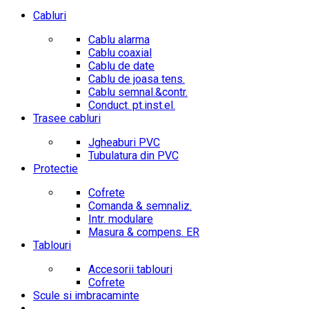
Cabluri
Cablu alarma
Cablu coaxial
Cablu de date
Cablu de joasa tens.
Cablu semnal.&contr.
Conduct. pt.inst.el.
Trasee cabluri
Jgheaburi PVC
Tubulatura din PVC
Protectie
Cofrete
Comanda & semnaliz.
Intr. modulare
Masura & compens. ER
Tablouri
Accesorii tablouri
Cofrete
Scule si imbracaminte