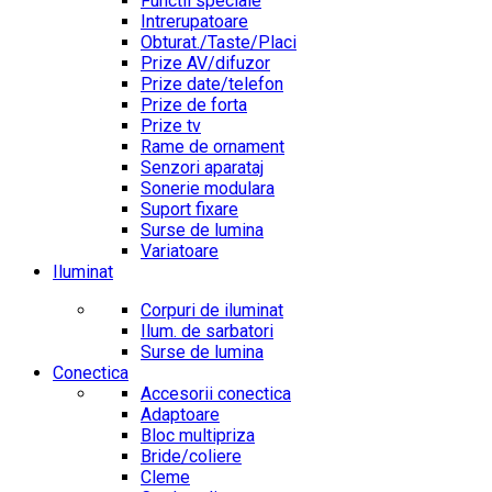
Functii speciale
Intrerupatoare
Obturat./Taste/Placi
Prize AV/difuzor
Prize date/telefon
Prize de forta
Prize tv
Rame de ornament
Senzori aparataj
Sonerie modulara
Suport fixare
Surse de lumina
Variatoare
Iluminat
Corpuri de iluminat
Ilum. de sarbatori
Surse de lumina
Conectica
Accesorii conectica
Adaptoare
Bloc multipriza
Bride/coliere
Cleme