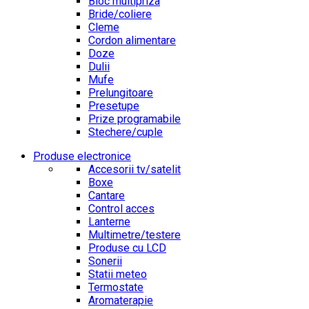
Bloc multipriza
Bride/coliere
Cleme
Cordon alimentare
Doze
Dulii
Mufe
Prelungitoare
Presetupe
Prize programabile
Stechere/cuple
Produse electronice
Accesorii tv/satelit
Boxe
Cantare
Control acces
Lanterne
Multimetre/testere
Produse cu LCD
Sonerii
Statii meteo
Termostate
Aromaterapie