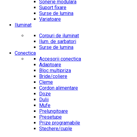
Sonerie modulara
Suport fixare
Surse de lumina
Variatoare
Iluminat
Corpuri de iluminat
Ilum. de sarbatori
Surse de lumina
Conectica
Accesorii conectica
Adaptoare
Bloc multipriza
Bride/coliere
Cleme
Cordon alimentare
Doze
Dulii
Mufe
Prelungitoare
Presetupe
Prize programabile
Stechere/cuple