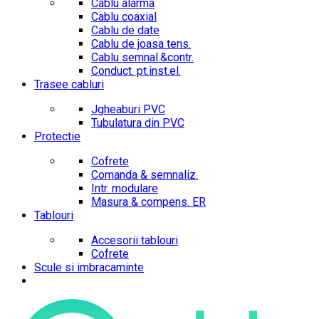
Cablu alarma
Cablu coaxial
Cablu de date
Cablu de joasa tens.
Cablu semnal.&contr.
Conduct. pt.inst.el.
Trasee cabluri
Jgheaburi PVC
Tubulatura din PVC
Protectie
Cofrete
Comanda & semnaliz.
Intr. modulare
Masura & compens. ER
Tablouri
Accesorii tablouri
Cofrete
Scule si imbracaminte