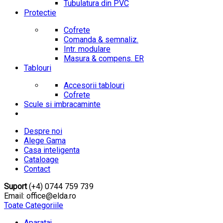
Tubulatura din PVC
Protectie
Cofrete
Comanda & semnaliz.
Intr. modulare
Masura & compens. ER
Tablouri
Accesorii tablouri
Cofrete
Scule si imbracaminte
Despre noi
Alege Gama
Casa inteligenta
Cataloage
Contact
Suport
(+4) 0744 759 739
Email: office@elda.ro
Toate Categoriile
Aparataj