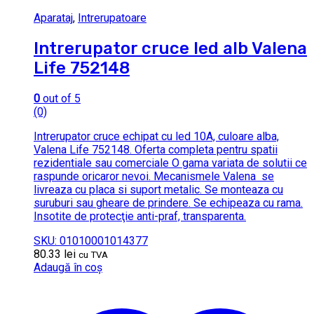
Aparataj
,
Intrerupatoare
Intrerupator cruce led alb Valena
Life 752148
0
out of 5
(0)
Intrerupator cruce echipat cu led 10A, culoare alba,
Valena Life 752148. Oferta completa pentru spatii
rezidentiale sau comerciale O gama variata de solutii ce
raspunde oricaror nevoi. Mecanismele Valena se
livreaza cu placa si suport metalic. Se monteaza cu
suruburi sau gheare de prindere. Se echipeaza cu rama.
Insotite de protecţie anti-praf, transparenta.
SKU: 01010001014377
80.33
lei
cu TVA
Adaugă în coș