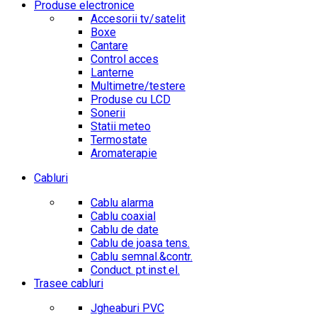
Produse electronice
Accesorii tv/satelit
Boxe
Cantare
Control acces
Lanterne
Multimetre/testere
Produse cu LCD
Sonerii
Statii meteo
Termostate
Aromaterapie
Cabluri
Cablu alarma
Cablu coaxial
Cablu de date
Cablu de joasa tens.
Cablu semnal.&contr.
Conduct. pt.inst.el.
Trasee cabluri
Jgheaburi PVC