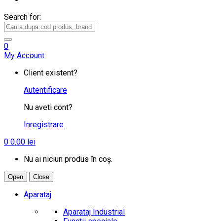
Search for:
0
My Account
Client existent?
Autentificare
Nu aveti cont?
Inregistrare
0
0.00
lei
Nu ai niciun produs în coș.
Open
Close
Aparataj
Aparataj Industrial