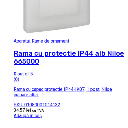
Aparataj
,
Rame de ornament
Rama cu protectie IP44 alb Niloe
665000
0
out of 5
(0)
Rama cu capac protectie IP44-IK07, 1 post, Niloe
culoare alba.
SKU: 01080001014132
34.57
lei
cu TVA
Adaugă în coș