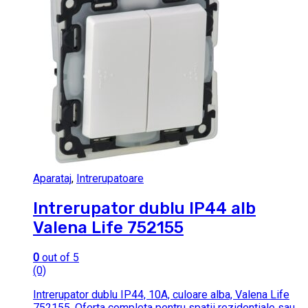
Aparataj
,
Intrerupatoare
Intrerupator dublu IP44 alb
Valena Life 752155
0
out of 5
(0)
Intrerupator dublu IP44, 10A, culoare alba, Valena Life
752155. Oferta completa pentru spatii rezidentiale sau