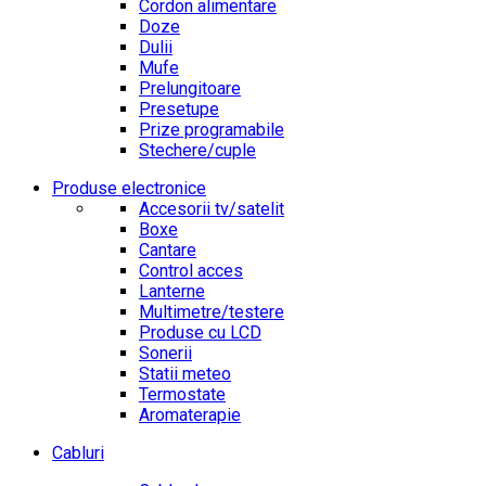
Cordon alimentare
Doze
Dulii
Mufe
Prelungitoare
Presetupe
Prize programabile
Stechere/cuple
Produse electronice
Accesorii tv/satelit
Boxe
Cantare
Control acces
Lanterne
Multimetre/testere
Produse cu LCD
Sonerii
Statii meteo
Termostate
Aromaterapie
Cabluri