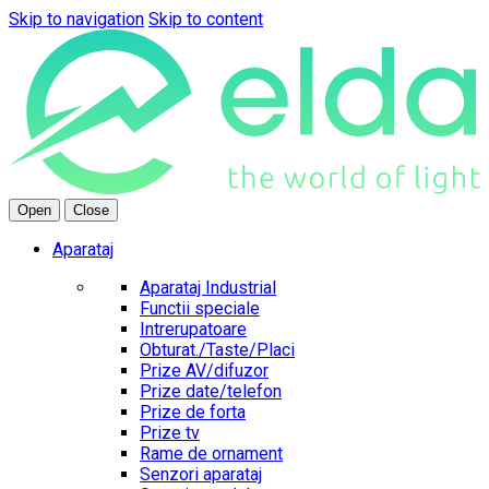
Skip to navigation
Skip to content
Open
Close
Aparataj
Aparataj Industrial
Functii speciale
Intrerupatoare
Obturat./Taste/Placi
Prize AV/difuzor
Prize date/telefon
Prize de forta
Prize tv
Rame de ornament
Senzori aparataj