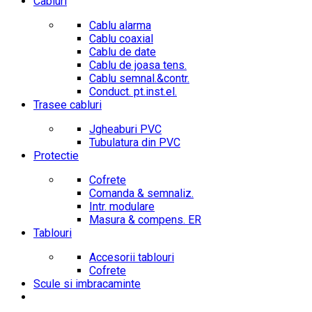
Cabluri
Cablu alarma
Cablu coaxial
Cablu de date
Cablu de joasa tens.
Cablu semnal.&contr.
Conduct. pt.inst.el.
Trasee cabluri
Jgheaburi PVC
Tubulatura din PVC
Protectie
Cofrete
Comanda & semnaliz.
Intr. modulare
Masura & compens. ER
Tablouri
Accesorii tablouri
Cofrete
Scule si imbracaminte