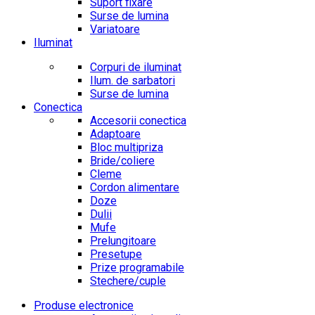
Suport fixare
Surse de lumina
Variatoare
Iluminat
Corpuri de iluminat
Ilum. de sarbatori
Surse de lumina
Conectica
Accesorii conectica
Adaptoare
Bloc multipriza
Bride/coliere
Cleme
Cordon alimentare
Doze
Dulii
Mufe
Prelungitoare
Presetupe
Prize programabile
Stechere/cuple
Produse electronice