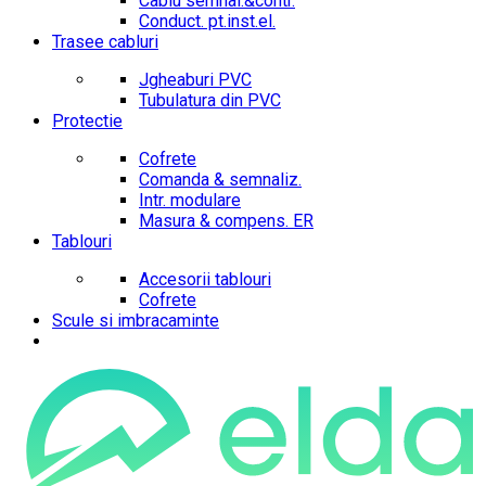
Cablu semnal.&contr.
Conduct. pt.inst.el.
Trasee cabluri
Jgheaburi PVC
Tubulatura din PVC
Protectie
Cofrete
Comanda & semnaliz.
Intr. modulare
Masura & compens. ER
Tablouri
Accesorii tablouri
Cofrete
Scule si imbracaminte