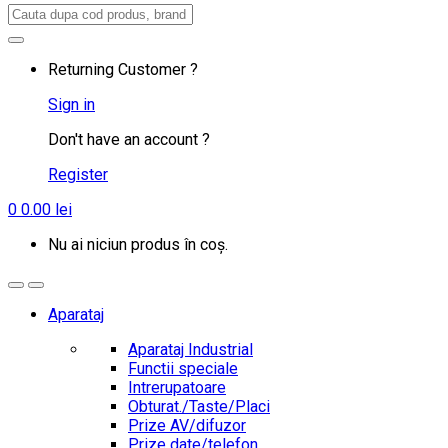
Search
for:
Returning Customer ?
Sign in
Don't have an account ?
Register
0
0.00
lei
Nu ai niciun produs în coș.
Aparataj
Aparataj Industrial
Functii speciale
Intrerupatoare
Obturat./Taste/Placi
Prize AV/difuzor
Prize date/telefon