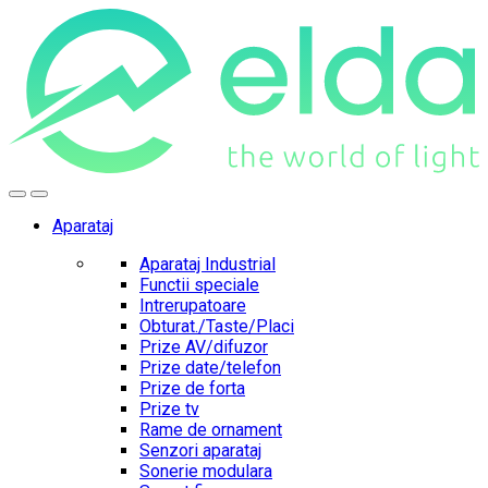
Skip
Skip
to
to
navigation
content
Aparataj
Aparataj Industrial
Functii speciale
Intrerupatoare
Obturat./Taste/Placi
Prize AV/difuzor
Prize date/telefon
Prize de forta
Prize tv
Rame de ornament
Senzori aparataj
Sonerie modulara