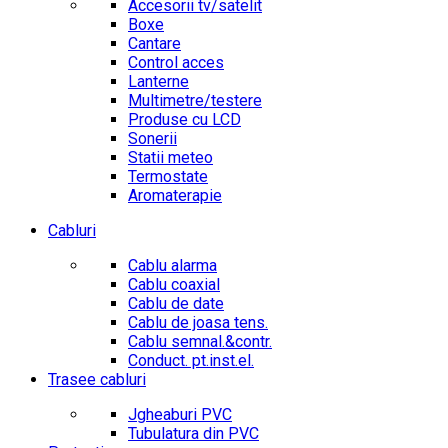
Accesorii tv/satelit
Boxe
Cantare
Control acces
Lanterne
Multimetre/testere
Produse cu LCD
Sonerii
Statii meteo
Termostate
Aromaterapie
Cabluri
Cablu alarma
Cablu coaxial
Cablu de date
Cablu de joasa tens.
Cablu semnal.&contr.
Conduct. pt.inst.el.
Trasee cabluri
Jgheaburi PVC
Tubulatura din PVC