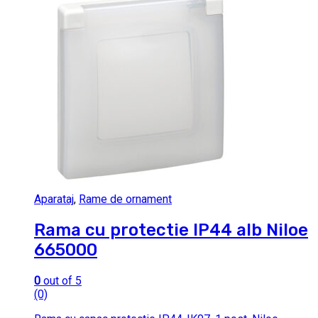
Aparataj
,
Rame de ornament
Rama cu protectie IP44 alb Niloe
665000
0
out of 5
(0)