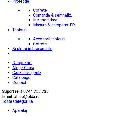
Protectie
Cofrete
Comanda & semnaliz.
Intr. modulare
Masura & compens. ER
Tablouri
Accesorii tablouri
Cofrete
Scule si imbracaminte
Despre noi
Alege Gama
Casa inteligenta
Cataloage
Contact
Suport
(+4) 0744 759 739
Email: office@elda.ro
Toate Categoriile
Aparataj