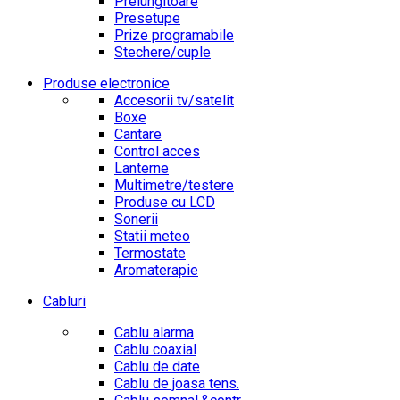
Prelungitoare
Presetupe
Prize programabile
Stechere/cuple
Produse electronice
Accesorii tv/satelit
Boxe
Cantare
Control acces
Lanterne
Multimetre/testere
Produse cu LCD
Sonerii
Statii meteo
Termostate
Aromaterapie
Cabluri
Cablu alarma
Cablu coaxial
Cablu de date
Cablu de joasa tens.