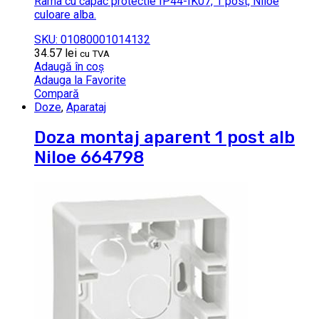
Rama cu capac protectie IP44-IK07, 1 post, Niloe
culoare alba.
SKU: 01080001014132
34.57
lei
cu TVA
Adaugă în coș
Adauga la Favorite
Compară
Doze
,
Aparataj
Doza montaj aparent 1 post alb
Niloe 664798