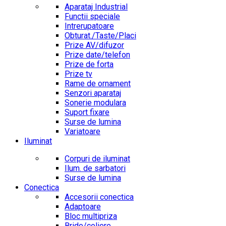
Aparataj Industrial
Functii speciale
Intrerupatoare
Obturat./Taste/Placi
Prize AV/difuzor
Prize date/telefon
Prize de forta
Prize tv
Rame de ornament
Senzori aparataj
Sonerie modulara
Suport fixare
Surse de lumina
Variatoare
Iluminat
Corpuri de iluminat
Ilum. de sarbatori
Surse de lumina
Conectica
Accesorii conectica
Adaptoare
Bloc multipriza
Bride/coliere