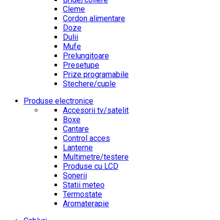
Cleme
Cordon alimentare
Doze
Dulii
Mufe
Prelungitoare
Presetupe
Prize programabile
Stechere/cuple
Produse electronice
Accesorii tv/satelit
Boxe
Cantare
Control acces
Lanterne
Multimetre/testere
Produse cu LCD
Sonerii
Statii meteo
Termostate
Aromaterapie