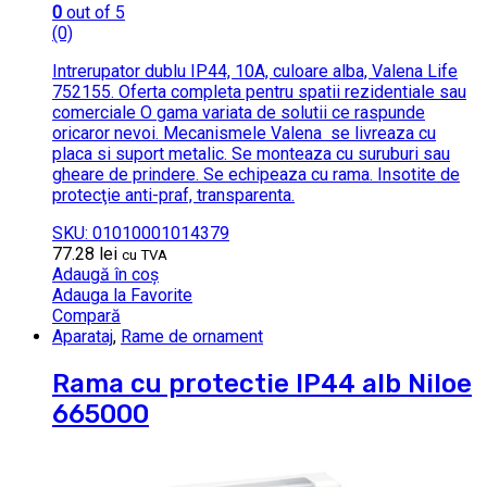
0
out of 5
(0)
Intrerupator dublu IP44, 10A, culoare alba, Valena Life
752155. Oferta completa pentru spatii rezidentiale sau
comerciale O gama variata de solutii ce raspunde
oricaror nevoi. Mecanismele Valena se livreaza cu
placa si suport metalic. Se monteaza cu suruburi sau
gheare de prindere. Se echipeaza cu rama. Insotite de
protecţie anti-praf, transparenta.
SKU: 01010001014379
77.28
lei
cu TVA
Adaugă în coș
Adauga la Favorite
Compară
Aparataj
,
Rame de ornament
Rama cu protectie IP44 alb Niloe
665000