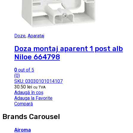
Doze
,
Aparataj
Doza montaj aparent 1 post alb
Niloe 664798
0
out of 5
(0)
SKU: 03030101014107
30.50
lei
cu TVA
Adaugă în coș
Adauga la Favorite
Compară
Brands Carousel
Airoma