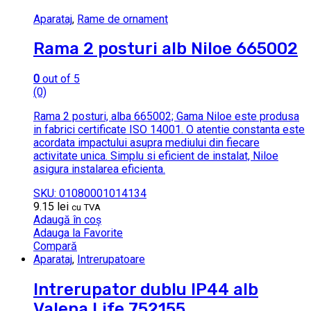
Aparataj
,
Rame de ornament
Rama 2 posturi alb Niloe 665002
0
out of 5
(0)
Rama 2 posturi, alba 665002; Gama Niloe este produsa
in fabrici certificate ISO 14001. O atentie constanta este
acordata impactului asupra mediului din fiecare
activitate unica. Simplu si eficient de instalat, Niloe
asigura instalarea eficienta.
SKU: 01080001014134
9.15
lei
cu TVA
Adaugă în coș
Adauga la Favorite
Compară
Aparataj
,
Intrerupatoare
Intrerupator dublu IP44 alb
Valena Life 752155