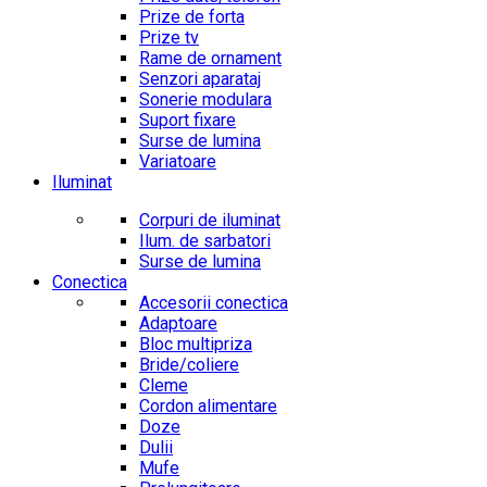
Prize de forta
Prize tv
Rame de ornament
Senzori aparataj
Sonerie modulara
Suport fixare
Surse de lumina
Variatoare
Iluminat
Corpuri de iluminat
Ilum. de sarbatori
Surse de lumina
Conectica
Accesorii conectica
Adaptoare
Bloc multipriza
Bride/coliere
Cleme
Cordon alimentare
Doze
Dulii
Mufe