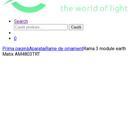
Search
Caută
Caută
după:
0
Prima pagină
Aparataj
Rame de ornament
Rama 3 module earth
Matix AM4803TRT