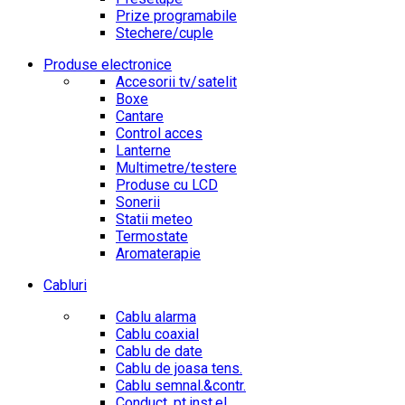
Prize programabile
Stechere/cuple
Produse electronice
Accesorii tv/satelit
Boxe
Cantare
Control acces
Lanterne
Multimetre/testere
Produse cu LCD
Sonerii
Statii meteo
Termostate
Aromaterapie
Cabluri
Cablu alarma
Cablu coaxial
Cablu de date
Cablu de joasa tens.
Cablu semnal.&contr.
Conduct. pt.inst.el.