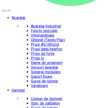
Aparataj
Aparataj Industrial
Functii speciale
Intrerupatoare
Obturat./Taste/Placi
Prize AV/difuzor
Prize date/telefon
Prize de forta
Prize tv
Rame de ornament
Senzori aparataj
Sonerie modulara
Suport fixare
Surse de lumina
Variatoare
Iluminat
Corpuri de iluminat
Ilum. de sarbatori
Surse de lumina