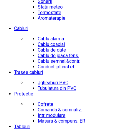
Sonerii
Statii meteo
Termostate
Aromaterapie
Cabluri
Cablu alarma
Cablu coaxial
Cablu de date
Cablu de joasa tens.
Cablu semnal.&contr.
Conduct. pt.inst.el.
Trasee cabluri
Jgheaburi PVC
Tubulatura din PVC
Protectie
Cofrete
Comanda & semnaliz.
Intr. modulare
Masura & compens. ER
Tablouri