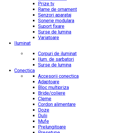
Prize tv
Rame de ornament
Senzori aparataj
Sonerie modulara
Suport fixare
Surse de lumina
Variatoare
Iluminat
Corpuri de iluminat
Ilum. de sarbatori
Surse de lumina
Conectica
Accesorii conectica
Adaptoare
Bloc multipriza
Bride/coliere
Cleme
Cordon alimentare
Doze
Dulii
Mufe
Prelungitoare
Presetupe