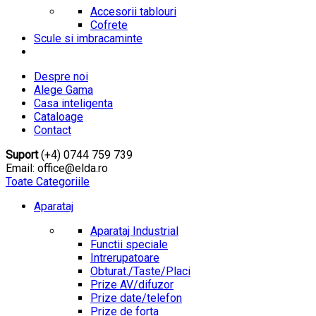
Accesorii tablouri
Cofrete
Scule si imbracaminte
Despre noi
Alege Gama
Casa inteligenta
Cataloage
Contact
Suport
(+4) 0744 759 739
Email: office@elda.ro
Toate Categoriile
Aparataj
Aparataj Industrial
Functii speciale
Intrerupatoare
Obturat./Taste/Placi
Prize AV/difuzor
Prize date/telefon
Prize de forta