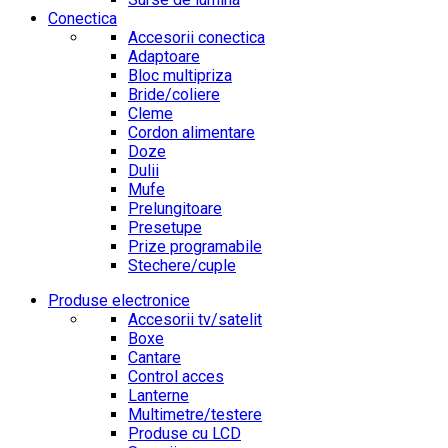
Conectica
Accesorii conectica
Adaptoare
Bloc multipriza
Bride/coliere
Cleme
Cordon alimentare
Doze
Dulii
Mufe
Prelungitoare
Presetupe
Prize programabile
Stechere/cuple
Produse electronice
Accesorii tv/satelit
Boxe
Cantare
Control acces
Lanterne
Multimetre/testere
Produse cu LCD