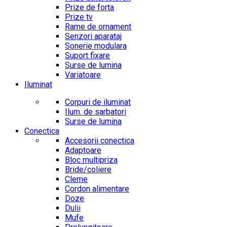
Prize de forta
Prize tv
Rame de ornament
Senzori aparataj
Sonerie modulara
Suport fixare
Surse de lumina
Variatoare
Iluminat
Corpuri de iluminat
Ilum. de sarbatori
Surse de lumina
Conectica
Accesorii conectica
Adaptoare
Bloc multipriza
Bride/coliere
Cleme
Cordon alimentare
Doze
Dulii
Mufe