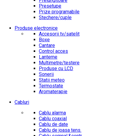
Prelungitoare
Presetupe
Prize programabile
Stechere/cuple
Produse electronice
Accesorii tv/satelit
Boxe
Cantare
Control acces
Lanterne
Multimetre/testere
Produse cu LCD
Sonerii
Statii meteo
Termostate
Aromaterapie
Cabluri
Cablu alarma
Cablu coaxial
Cablu de date
Cablu de joasa tens.
Cablu semnal.&contr.