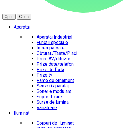
Open
Close
Aparataj
Aparataj Industrial
Functii speciale
Intrerupatoare
Obturat./Taste/Placi
Prize AV/difuzor
Prize date/telefon
Prize de forta
Prize tv
Rame de ornament
Senzori aparataj
Sonerie modulara
Suport fixare
Surse de lumina
Variatoare
Iluminat
Corpuri de iluminat