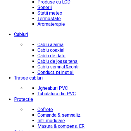
Produse cu LCD
Sonerii
Statii meteo
Termostate
Aromaterapie
Cabluri
Cablu alarma
Cablu coaxial
Cablu de date
Cablu de joasa tens.
Cablu semnal.&contr.
Conduct. pt.inst.el.
Trasee cabluri
Jgheaburi PVC
Tubulatura din PVC
Protectie
Cofrete
Comanda & semnaliz.
Intr. modulare
Masura & compens. ER