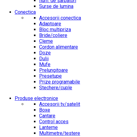
Ilum. de sarbatori
Surse de lumina
Conectica
Accesorii conectica
Adaptoare
Bloc multipriza
Bride/coliere
Cleme
Cordon alimentare
Doze
Dulii
Mufe
Prelungitoare
Presetupe
Prize programabile
Stechere/cuple
Produse electronice
Accesorii tv/satelit
Boxe
Cantare
Control acces
Lanterne
Multimetre/testere