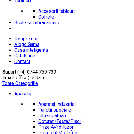
Tablouri
Accesorii tablouri
Cofrete
Scule si imbracaminte
Despre noi
Alege Gama
Casa inteligenta
Cataloage
Contact
Suport
(+4) 0744 759 739
Email: office@elda.ro
Toate Categoriile
Aparataj
Aparataj Industrial
Functii speciale
Intrerupatoare
Obturat./Taste/Placi
Prize AV/difuzor
Prize date/telefon