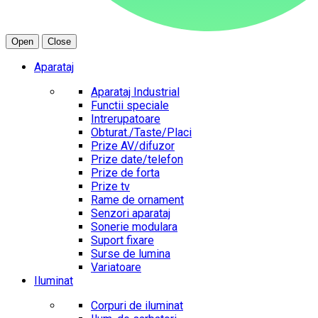
Open
Close
Aparataj
Aparataj Industrial
Functii speciale
Intrerupatoare
Obturat./Taste/Placi
Prize AV/difuzor
Prize date/telefon
Prize de forta
Prize tv
Rame de ornament
Senzori aparataj
Sonerie modulara
Suport fixare
Surse de lumina
Variatoare
Iluminat
Corpuri de iluminat