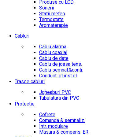
Produse cu LCD
Sonerii
Statii meteo
Termostate
Aromaterapie
Cabluri
Cablu alarma
Cablu coaxial
Cablu de date
Cablu de joasa tens.
Cablu semnal.&contr.
Conduct. pt.inst.el.
Trasee cabluri
Jgheaburi PVC
Tubulatura din PVC
Protectie
Cofrete
Comanda & semnaliz.
Intr. modulare
Masura & compens. ER