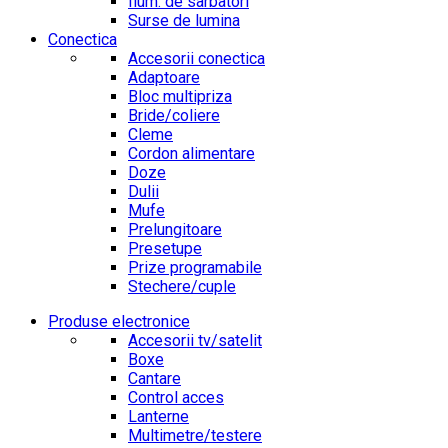
Ilum. de sarbatori
Surse de lumina
Conectica
Accesorii conectica
Adaptoare
Bloc multipriza
Bride/coliere
Cleme
Cordon alimentare
Doze
Dulii
Mufe
Prelungitoare
Presetupe
Prize programabile
Stechere/cuple
Produse electronice
Accesorii tv/satelit
Boxe
Cantare
Control acces
Lanterne
Multimetre/testere