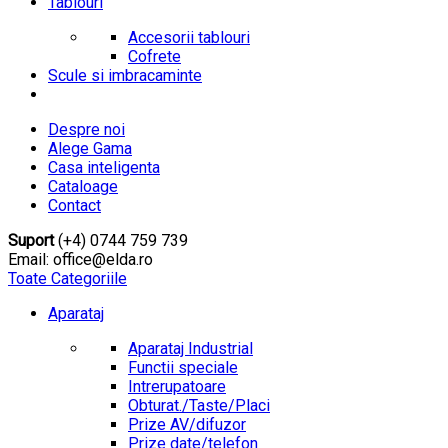
Tablouri
Accesorii tablouri
Cofrete
Scule si imbracaminte
Despre noi
Alege Gama
Casa inteligenta
Cataloage
Contact
Suport
(+4) 0744 759 739
Email: office@elda.ro
Toate Categoriile
Aparataj
Aparataj Industrial
Functii speciale
Intrerupatoare
Obturat./Taste/Placi
Prize AV/difuzor
Prize date/telefon