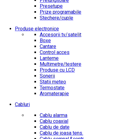
Prelungitoare
Presetupe
Prize programabile
Stechere/cuple
Produse electronice
Accesorii tv/satelit
Boxe
Cantare
Control acces
Lanterne
Multimetre/testere
Produse cu LCD
Sonerii
Statii meteo
Termostate
Aromaterapie
Cabluri
Cablu alarma
Cablu coaxial
Cablu de date
Cablu de joasa tens.
Cablu semnal.&contr.