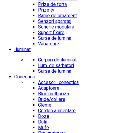
Prize de forta
Prize tv
Rame de ornament
Senzori aparataj
Sonerie modulara
Suport fixare
Surse de lumina
Variatoare
Iluminat
Corpuri de iluminat
Ilum. de sarbatori
Surse de lumina
Conectica
Accesorii conectica
Adaptoare
Bloc multipriza
Bride/coliere
Cleme
Cordon alimentare
Doze
Dulii
Mufe