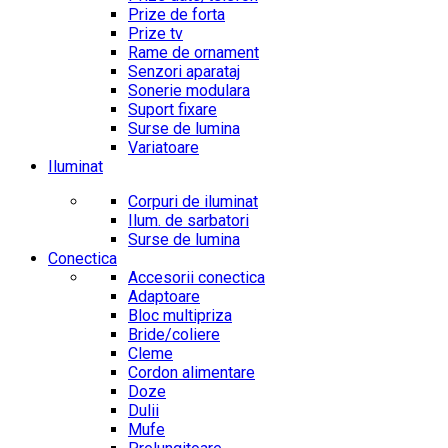
Prize de forta
Prize tv
Rame de ornament
Senzori aparataj
Sonerie modulara
Suport fixare
Surse de lumina
Variatoare
Iluminat
Corpuri de iluminat
Ilum. de sarbatori
Surse de lumina
Conectica
Accesorii conectica
Adaptoare
Bloc multipriza
Bride/coliere
Cleme
Cordon alimentare
Doze
Dulii
Mufe