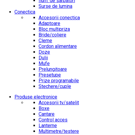
Ilum. de sarbatori
Surse de lumina
Conectica
Accesorii conectica
Adaptoare
Bloc multipriza
Bride/coliere
Cleme
Cordon alimentare
Doze
Dulii
Mufe
Prelungitoare
Presetupe
Prize programabile
Stechere/cuple
Produse electronice
Accesorii tv/satelit
Boxe
Cantare
Control acces
Lanterne
Multimetre/testere