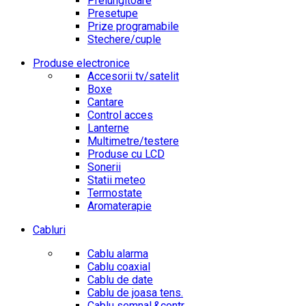
Prelungitoare
Presetupe
Prize programabile
Stechere/cuple
Produse electronice
Accesorii tv/satelit
Boxe
Cantare
Control acces
Lanterne
Multimetre/testere
Produse cu LCD
Sonerii
Statii meteo
Termostate
Aromaterapie
Cabluri
Cablu alarma
Cablu coaxial
Cablu de date
Cablu de joasa tens.
Cablu semnal.&contr.