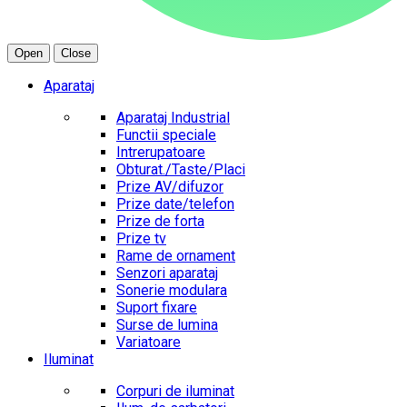
Open
Close
Aparataj
Aparataj Industrial
Functii speciale
Intrerupatoare
Obturat./Taste/Placi
Prize AV/difuzor
Prize date/telefon
Prize de forta
Prize tv
Rame de ornament
Senzori aparataj
Sonerie modulara
Suport fixare
Surse de lumina
Variatoare
Iluminat
Corpuri de iluminat