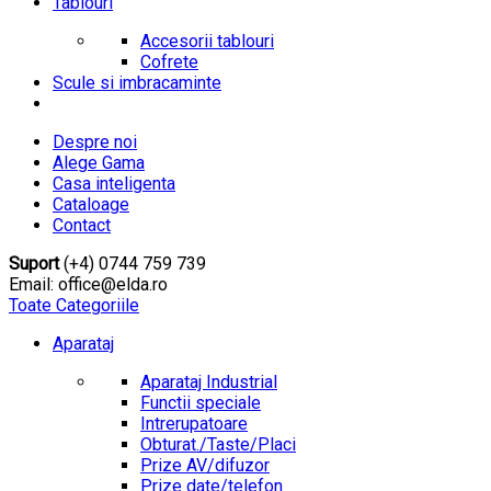
Tablouri
Accesorii tablouri
Cofrete
Scule si imbracaminte
Despre noi
Alege Gama
Casa inteligenta
Cataloage
Contact
Suport
(+4) 0744 759 739
Email: office@elda.ro
Toate Categoriile
Aparataj
Aparataj Industrial
Functii speciale
Intrerupatoare
Obturat./Taste/Placi
Prize AV/difuzor
Prize date/telefon