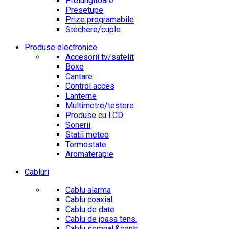
Prelungitoare
Presetupe
Prize programabile
Stechere/cuple
Produse electronice
Accesorii tv/satelit
Boxe
Cantare
Control acces
Lanterne
Multimetre/testere
Produse cu LCD
Sonerii
Statii meteo
Termostate
Aromaterapie
Cabluri
Cablu alarma
Cablu coaxial
Cablu de date
Cablu de joasa tens.
Cablu semnal.&contr.