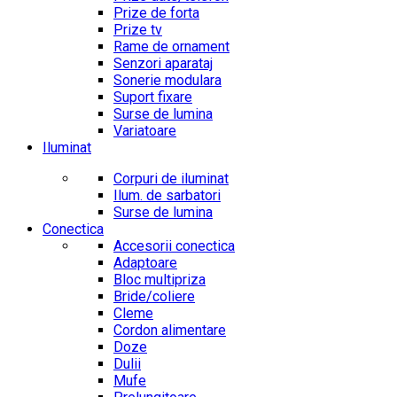
Prize de forta
Prize tv
Rame de ornament
Senzori aparataj
Sonerie modulara
Suport fixare
Surse de lumina
Variatoare
Iluminat
Corpuri de iluminat
Ilum. de sarbatori
Surse de lumina
Conectica
Accesorii conectica
Adaptoare
Bloc multipriza
Bride/coliere
Cleme
Cordon alimentare
Doze
Dulii
Mufe