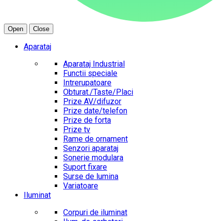
Open
Close
Aparataj
Aparataj Industrial
Functii speciale
Intrerupatoare
Obturat./Taste/Placi
Prize AV/difuzor
Prize date/telefon
Prize de forta
Prize tv
Rame de ornament
Senzori aparataj
Sonerie modulara
Suport fixare
Surse de lumina
Variatoare
Iluminat
Corpuri de iluminat