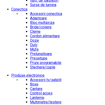
Ilum. de sarbatori
Surse de lumina
Conectica
Accesorii conectica
Adaptoare
Bloc multipriza
Bride/coliere
Cleme
Cordon alimentare
Doze
Dulii
Mufe
Prelungitoare
Presetupe
Prize programabile
Stechere/cuple
Produse electronice
Accesorii tv/satelit
Boxe
Cantare
Control acces
Lanterne
Multimetre/testere