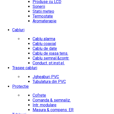
Produse cu LCD
Sonerii
Statii meteo
Termostate
Aromaterapie
Cabluri
Cablu alarma
Cablu coaxial
Cablu de date
Cablu de joasa tens.
Cablu semnal.&contr.
Conduct. pt.inst.el.
Trasee cabluri
Jgheaburi PVC
Tubulatura din PVC
Protectie
Cofrete
Comanda & semnaliz.
Intr. modulare
Masura & compens. ER